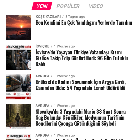
Fransa sınırındaki Neuchâtel Kantonu’nda bulunan Lac
YENI
POPÜLER
VIDEO
des Brenets de son derece düşük su seviyeleriyle karşı
karşıya.
KÖŞE YAZILARI
3 Tagen ago
Ben Kendimi En Çok Yanıldığım Yerlerde Tanıdım
24 Temmuz ölçümlerinde göl seviyesi denizden 742,13
metre, çıkıştaki su debisi ise yalnızca saniyede 1,2
metreküp olarak kaydedildi. Su seviyesinin düşmesi
İSVIÇRE
1 Woche ago
nedeniyle göldeki tekne seferleri de durduruldu.
İsviçre’de Yaşayan Türkiye Vatandaşı Kızını
Gizlice Takip Edip Görüntüledi: 96 Gün Tutuklu
Kaldı
Lac des Brenets daha önce de uzun kuraklık
dönemlerinde benzer sorunlar yaşamış, özellikle 2022
AVRUPA
1 Woche ago
yazında su seviyesi ciddi şekilde gerilemişti.
Brüksel’de Kadını Savunmak İçin Araya Girdi,
Canından Oldu: 54 Yaşındaki Esnaf Öldürüldü
Ren Şelalesi’ndeki son durum ise İsviçre’de devam eden
yağış eksikliğinin nehir ve göller üzerindeki etkisini
AVRUPA
1 Woche ago
gözler önüne seriyor.
Slovakya’da 3 Yaşındaki Mario 33 Saat Sonra
Sağ Bulundu: Gönüllüler, Medyumun Tarifinin
Kaynak: BAFU / BRK News
Kendilerini Çocuğa Götürdüğünü Söyledi
AVRUPA
1 Woche ago