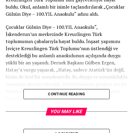
buldu. Okul, anlamlı bir isimle taçlandırılarak „Çocuklar
Gülsün Diye – 100.YIL Anaokulu“ adını aldı.
Çocuklar Gülsün Diye – 100.YIL Anaokulu“,
İskenderun’un merkezinde Kreuzlingen Türk
toplumunun çabalarıyla hayat buldu. İnşaat yapımını
İsviçre Kreuzlingen Türk Toplumu’nun üstlendiği ve
desteklediği bu anlamlı anaokulunun açılışında duygu
yüklü bir an yaşandı. Dernek Başkanı Gülben Ergen,
Hatay’a vurgu yaparak, „Hatay, sadece Atatürk’ün değil,
bizim de özel bir meselemizdir. Bu duygu ve sorumlulukla
yaşamaya devam edeceğiz. Unutulmaması gereken acı bir
hatıra olarak depremi anmak, gelecek kuşaklara miras
CONTINUE READING
bırakılmalıdır“ dedi.
YOU MAY LIKE
Açılış törenine Dernek Başkanı Gülben Ergen’in yanı
sıra İsviçre Kreuzlingen Türk Toplumu Temsilcisi
Hüseyin Samsunlu, İskenderun Kaymakamı Murat Sefa