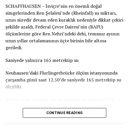
SCHAFFHAUSEN – İsviçre’nin en önemli doğal
durumun genel olarak dramatik olmadığını belirtiyor.
simgelerinden Ren Şelalesi’nde (Rheinfall) su miktarı,
Basel-Landschaft yetkilileri de şehir merkezindeki ve
uzun süredir devam eden kuraklık nedeniyle dikkat çekici
insanların yemek yemek veya vakit geçirmek için
şekilde azaldı. Federal Çevre Dairesi’nin (BAFU)
kullandığı parkların, ormanlık alanlardaki oyun
ölçümlerine göre Ren Nehri’ndeki debi, temmuz ayının
parklarına göre daha fazla kirlendiğine dikkat çekiyor.
uzun yıllar ortalamasının üçte birinin bile altına
geriledi.
Sigarasız çocuk parkları yaygınlaşıyor
Saniyede yalnızca 165 metreküp su
İsviçre’deki Stop2Drop girişiminin verilerine göre şu
anda 24 belediye sigarasız ve temiz çocuk parkı
Neuhausen’daki Flurlingerbrücke ölçüm istasyonunda
uygulamasını kullanıyor.
çarşamba günü saat 12.50’de saniyede 165 metreküp su
ölçüldü.
Aarau’da da seçilen 10 çocuk parkında yaklaşık iki ay
boyunca afişler, banklara yerleştirilen bilgilendirmeler
Son 66 yılın temmuz ayı ortalaması ise saniyede 536
ve çeşitli farkındalık çalışmaları denendi. Ancak
metreküp. Yani Ren Şelalesi’nden geçen su miktarı şu
belediyeye göre deneme döneminde kirlilikte belirgin bir
anda normal bir temmuz ayındaki seviyenin yaklaşık
CONTINUE READING
değişiklik gözlenmedi. Uygulamaların uzun vadeli
yüzde 31’i kadar.
etkisinin ise henüz değerlendirilemeyeceği belirtiliyor.