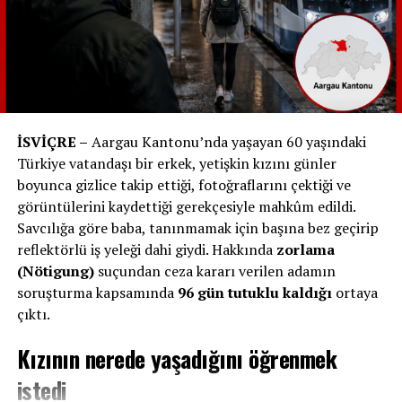
ihtiyaç duyulan bölgelerde benzer projeler üzerinde
çalışmalarını sürdürecek.
Çocuklar Gülsün Diye Derneği, araştırmacı Elvan
Oktar’ın başkan yardımcılığını üstlendiği, başkanlığını
İSVİÇRE –
Aargau Kantonu’nda yaşayan 60 yaşındaki
Gülben Ergen’in yaptığı, okul öncesi eğitiminin önemini
Türkiye vatandaşı bir erkek, yetişkin kızını günler
vurgulayan ve bu doğrultuda çocuklara destek olmayı
boyunca gizlice takip ettiği, fotoğraflarını çektiği ve
hedefleyen bir sivil toplum kuruluşudur. Dernek,
görüntülerini kaydettiği gerekçesiyle mahkûm edildi.
yaptırdığı anaokullarını iş birliği protokolü kapsamında
Savcılığa göre baba, tanınmamak için başına bez geçirip
Milli Eğitim Bakanlığı’na bağışlamaktadır.
reflektörlü iş yeleği dahi giydi. Hakkında
zorlama
Anaokulunun açılış töreni, coşku dolu ve anlam yüklü
(Nötigung)
suçundan ceza kararı verilen adamın
anlara sahne oldu. Gülben Ergen’in yanı sıra, İsviçre
soruşturma kapsamında
96 gün tutuklu kaldığı
ortaya
Kreuzlingen Türk Toplumu Temsilcisi Hüseyin
çıktı.
Samsunlu, İskenderun Kaymakamı Murat Sefa
Kızının nerede yaşadığını öğrenmek
Demiryürek ve eşi Serpil Demiryürek, İskenderun
Belediye Başkanı Fatih Tosyalı, İlçe Milli Eğitim Müdürü
istedi
Ali Haytaz ve birçok devlet yetkilisi de açılışta yer aldı.