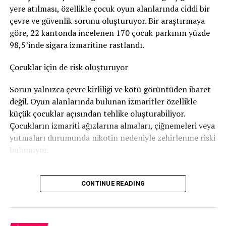
yere atılması, özellikle çocuk oyun alanlarında ciddi bir
Nötigung (zorlama)
suçundan ceza verildi.
çevre ve güvenlik sorunu oluşturuyor. Bir araştırmaya
96 gün soruşturma tutukluluğunda kaldı
göre, 22 kantonda incelenen 170 çocuk parkının yüzde
98,5’inde sigara izmaritine rastlandı.
Savcılık, sanığa
günlüğü 80 franktan 120 günlük adli
para cezası
verdi. Bu ceza şartlı olarak hükme bağlandı.
Çocuklar için de risk oluşturuyor
Ancak adam soruşturma sırasında
96 gün tutuklu
Sorun yalnızca çevre kirliliği ve kötü görüntüden ibaret
kaldığı
için bu süre cezadan mahsup edildi. Böylece
değil. Oyun alanlarında bulunan izmaritler özellikle
geriye 24 günlük, yani
1.920 franklık
şartlı ceza kaldı.
küçük çocuklar açısından tehlike oluşturabiliyor.
Çocukların izmariti ağızlarına almaları, çiğnemeleri veya
Bunun yanında
800 frank para cezası
ödemesine karar
yutmaları durumunda nikotin nedeniyle zehirlenme riski
verildi.
bulunuyor.
Sanığın ayrıca
1.300 frank ceza emri masrafı
ile
4.135
Bu nedenle bazı şehirler çocuk parklarındaki sigara
frank diğer yargılama giderlerini
karşılaması
izmariti sorununa karşı özel kampanyalar yürütüyor.
CONTINUE READING
gerekiyor.
Bern’den dikkat çeken kampanya
Daha önce de hüküm giymiş