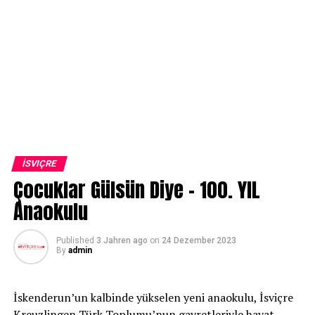
İSVIÇRE
Çocuklar Gülsün Diye – 100. YIL
Anaokulu
Published
3 Jahren ago
on
24 Dezember 2023
By
admin
İskenderun’un kalbinde yükselen yeni anaokulu, İsviçre
Kreuzlingen Türk Toplumu’nun gayretleriyle hayat