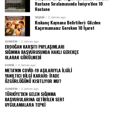
Hastane Sıralamasında İsviçre’den 10
Hastane
YAŞAM
2 Jahren ago
Kıskanç Kaynana Belirtileri: Gözden
Kaçırmamanız Gereken 10 İşaret
GÜNDEM
2 Jahren ago
ERDOĞAN KARŞITI PAYLAŞIMLARI
SIĞINMA BAŞVURUSUNDA HAKLI GEREKÇE
OLARAK GÖRÜLMEDİ
DÜNYA
2 Jahren ago
META’NIN COVİD-19 AŞILARIYLA İLGİLİ
YANILTICI BİLGİ KARARI: İFADE
ÖZGÜRLÜĞÜNÜ KISITLIYOR MU?
GÜNDEM
2 Jahren ago
TÜRKİYE’DEN GELEN SIĞINMA
BAŞVURULARINA GETİRİLEN SERT
UYGULAMALARA TEPKİ