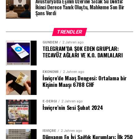
Avusturya’da Eşinin Üzerine Sıcak Su Döktü:
İkinci Derece Yanık Oluştu, Mahkeme Son Bir
Şans Verdi
TRENDLER
GÜNDEM
2 Jahren ago
TELEGRAM’DA ŞOK EDEN GRUPLAR:
TECAVÜZ AĞLARI VE K.O. DAMLALARI
EKONOMI
2 Jahren ago
İsviçre’de Maaş Dengesi: Ortalama bir
Kişinin Maaşı 6788 CHF
E-DERGI
2 Jahren ago
İsviçre’nin Sesi Şubat 2024
İSVIÇRE
2 Jahren ago
Dünyanın En İyi Sağlık Kurumları: İlk 250