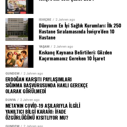
İSVIÇRE
2 Jahren ago
Dünyanın En İyi Sağlık Kurumları: İlk 250
Hastane Sıralamasında İsviçre’den 10
Hastane
YAŞAM
2 Jahren ago
Kıskanç Kaynana Belirtileri: Gözden
Kaçırmamanız Gereken 10 İşaret
GÜNDEM
2 Jahren ago
ERDOĞAN KARŞITI PAYLAŞIMLARI
SIĞINMA BAŞVURUSUNDA HAKLI GEREKÇE
OLARAK GÖRÜLMEDİ
DÜNYA
2 Jahren ago
META’NIN COVİD-19 AŞILARIYLA İLGİLİ
YANILTICI BİLGİ KARARI: İFADE
ÖZGÜRLÜĞÜNÜ KISITLIYOR MU?
GÜNDEM
2 Jahren ago