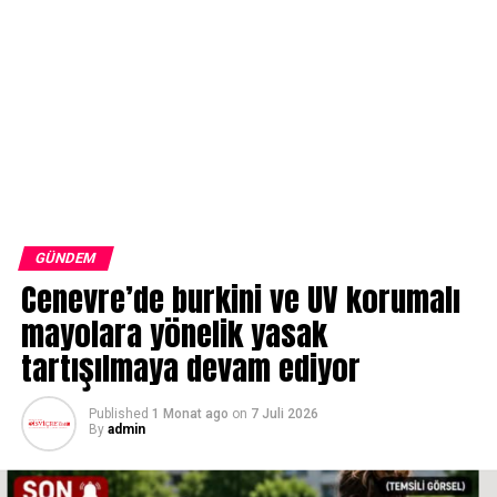
GÜNDEM
Cenevre’de burkini ve UV korumalı
mayolara yönelik yasak
tartışılmaya devam ediyor
Published
1 Monat ago
on
7 Juli 2026
By
admin