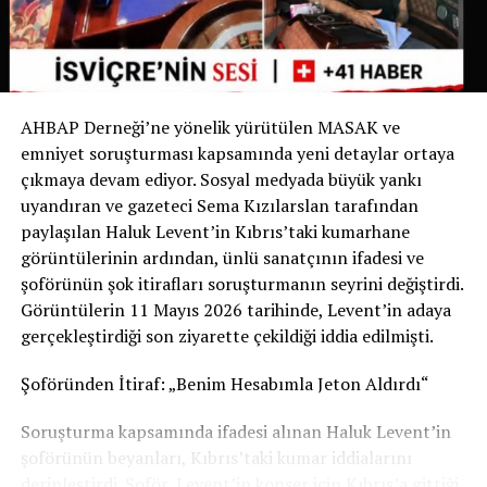
bir ilk olma özelliği taşıyor. Bugüne kadar köpek sahipleri
yalnızca dışkıyı temizlemekle yükümlüyken, Chiasso
Belediyesi bu zorunluluğu idrarı da kapsayacak şekilde
genişleten ilk belediye oldu.
AHBAP Derneği’ne yönelik yürütülen MASAK ve
Yetkililer, uygulamanın başarılı olması halinde benzer
emniyet soruşturması kapsamında yeni detaylar ortaya
düzenlemelerin diğer İsviçre belediyelerinde de
çıkmaya devam ediyor. Sosyal medyada büyük yankı
gündeme gelebileceğini belirtiyor.
uyandıran ve gazeteci Sema Kızılarslan tarafından
paylaşılan Haluk Levent’in Kıbrıs’taki kumarhane
Sizce bu uygulama tüm İsviçre’de uygulanmalı mı?
görüntülerinin ardından, ünlü sanatçının ifadesi ve
Görüşlerinizi yorumlarda paylaşabilirsiniz.
şoförünün şok itirafları soruşturmanın seyrini değiştirdi.
Görüntülerin 11 Mayıs 2026 tarihinde, Levent’in adaya
Kaynak: İsviçre Devlet Televizyonu RSI
gerçekleştirdiği son ziyarette çekildiği iddia edilmişti.
Şoföründen İtiraf: „Benim Hesabımla Jeton Aldırdı“
Soruşturma kapsamında ifadesi alınan Haluk Levent’in
şoförünün beyanları, Kıbrıs’taki kumar iddialarını
derinleştirdi. Şoför, Levent’in konser için Kıbrıs’a gittiği