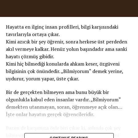
Hayatta en ilginç insan profilleri, bilgi karşısındaki
tavırlarıyla ortaya çıkar.
Kimi azıcık bir şey öğrenir, sonra herkese üst perdeden
akıl vermeye kalkar. Henüz yolun başındadır ama sanki
hayatı çözmüş gibidir.
Kimi hiç bilmediği konularda ahkam keser, özgüveni
bilgisinin çok önündedir. „Bilmiyorum“ demek yerine,
uydurur, yorum yapar, üste çıkar.
Bir de gerçekten bilmeyen ama bunu büyük bir
olgunlukla kabul eden insanlar vardır. „Bilmiyorum“
demekten utanmayan, soran, öğrenmeye açık olan…
İşte onlar hayatın gerçek öğrencileridir.
Bazen de karşımıza öyle biri çıkar ki, aslında çok şey
bilmesine rağmen bunu yüzümüze vurmaz. Bilgisini