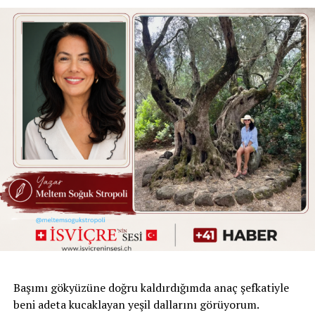
geliyor. Bunu benim gibi göçmen kuşlar sanırım çok daha
iyi anlayacaktır.
Nazlı Eray’ın kalemiyle tanışmam ise çok eskiye
dayanmıyor. Canım kitap kulübüm
@gocmenkitapseverler ‘in kurucularından sevgili Melis
Uluğtekin’in önerisiyle
Orphee
’yi almıştım. Melis, “Nazlı
Eray, büyülü gerçekçiliğin Türkiye’deki en önemli
isimlerinden biri ve bu kitap da muhakkak okunması
gereken kült bir eser,” demişti. Kitabı okuduğumda
gerçekten çok etkilenmiş, ardından yazarla ilgili küçük
bir araştırma da yapmıştım.
Nazlı Eray Ankara’da doğmuş olsa da çocukluğu ve
gençliği İstanbul’da geçmiş. Daha sonra bir gece treniyle
Ankara’ya geliyor ve kendi anlatımıyla, geliş o geliş…
Yıllarca Ankara’dan ayrılamıyor. Şehri ilk gördüğünde
Başımı gökyüzüne doğru kaldırdığımda anaç şefkatiyle
“İnsanlar burada nasıl yaşıyor?” diye düşünse de
beni adeta kucaklayan yeşil dallarını görüyorum.
zamanla Ankara onun için bir tür hangara dönüşüyor.