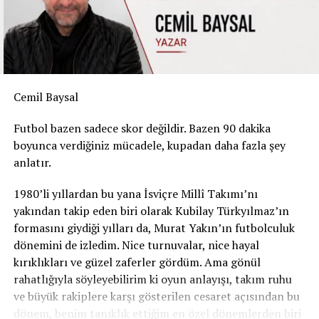
RELATED TOPICS:
UP NEXT
BEYOĞLU’NUN KALBİNDE BİR HUZUR ADASI: GALATA
MEVLEVİHANESİ
DON'T MISS
Cemil Baysal
Yaşlılık Geliyorum Demeden…
Futbol bazen sadece skor değildir. Bazen 90 dakika
boyunca verdiğiniz mücadele, kupadan daha fazla şey
anlatır.
1980’li yıllardan bu yana İsviçre Millî Takımı’nı
yakından takip eden biri olarak Kubilay Türkyılmaz’ın
formasını giydiği yılları da, Murat Yakın’ın futbolculuk
dönemini de izledim. Nice turnuvalar, nice hayal
kırıklıkları ve güzel zaferler gördüm. Ama gönül
rahatlığıyla söyleyebilirim ki oyun anlayışı, takım ruhu
ve büyük rakiplere karşı gösterilen cesaret açısından bu
dönem, benim tanıklık ettiğim en özel dönemlerden biri