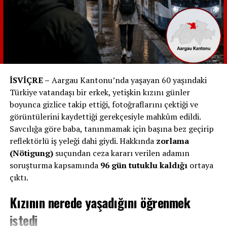
yaklaşık 920.000 vaka siyah biletle seyahat tespit edildi.
Ancak, İsviçre ulaşım ağında yapılan 2 milyar yolculuk
arasında sadece %3’ü biletsiz gerçekleşiyor. Bu oran,
ulaşım güvenliğini ve kurallara uyulmasını sağlamak
adına önem taşıyor.
#İsviçreDevletDemiryolu #SchweizSBB#TrenYolu
İSVİÇRE –
Aargau Kantonu’nda yaşayan 60 yaşındaki
#KaçakBilet #Seyahat #Reisen #ZugFahren #Pendeln
Türkiye vatandaşı bir erkek, yetişkin kızını günler
#SchwarzFahren #İsviçre #Schweiz #Tren
boyunca gizlice takip ettiği, fotoğraflarını çektiği ve
#BiletKontrolü #KaçakYolculuk #DemiryoluKuralları
görüntülerini kaydettiği gerekçesiyle mahkûm edildi.
Savcılığa göre baba, tanınmamak için başına bez geçirip
reflektörlü iş yeleği dahi giydi. Hakkında
zorlama
RELATED TOPICS:
(Nötigung)
suçundan ceza kararı verilen adamın
UP NEXT
soruşturma kapsamında
96 gün tutuklu kaldığı
ortaya
Almanya Thüringen’deki Ortaokulda Yeni Kıyafet Kuralı:
Göbeği Açık Kıyafetler Yasaklandı
çıktı.
DON'T MISS
Kızının nerede yaşadığını öğrenmek
Avrupa Birliği, Havalimanlarında Sıvı Sınırlamalarını Geri
Getiriyor
istedi