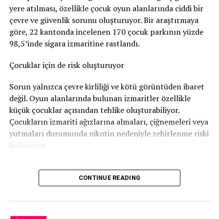
yere atılması, özellikle çocuk oyun alanlarında ciddi bir
Nötigung (zorlama)
suçundan ceza verildi.
çevre ve güvenlik sorunu oluşturuyor. Bir araştırmaya
96 gün soruşturma tutukluluğunda kaldı
göre, 22 kantonda incelenen 170 çocuk parkının yüzde
98,5’inde sigara izmaritine rastlandı.
Savcılık, sanığa
günlüğü 80 franktan 120 günlük adli
para cezası
verdi. Bu ceza şartlı olarak hükme bağlandı.
Çocuklar için de risk oluşturuyor
Ancak adam soruşturma sırasında
96 gün tutuklu
Sorun yalnızca çevre kirliliği ve kötü görüntüden ibaret
kaldığı
için bu süre cezadan mahsup edildi. Böylece
değil. Oyun alanlarında bulunan izmaritler özellikle
geriye 24 günlük, yani
1.920 franklık
şartlı ceza kaldı.
küçük çocuklar açısından tehlike oluşturabiliyor.
Çocukların izmariti ağızlarına almaları, çiğnemeleri veya
Bunun yanında
800 frank para cezası
ödemesine karar
yutmaları durumunda nikotin nedeniyle zehirlenme riski
verildi.
bulunuyor.
Sanığın ayrıca
1.300 frank ceza emri masrafı
ile
4.135
Bu nedenle bazı şehirler çocuk parklarındaki sigara
frank diğer yargılama giderlerini
karşılaması
izmariti sorununa karşı özel kampanyalar yürütüyor.
CONTINUE READING
gerekiyor.
Bern’den dikkat çeken kampanya
Daha önce de hüküm giymiş