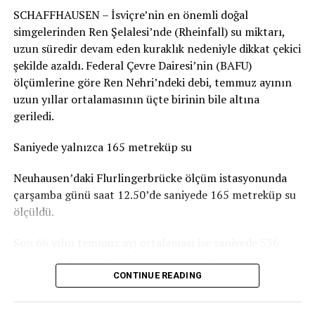
SCHAFFHAUSEN – İsviçre’nin en önemli doğal
durumun genel olarak dramatik olmadığını belirtiyor.
simgelerinden Ren Şelalesi’nde (Rheinfall) su miktarı,
Basel-Landschaft yetkilileri de şehir merkezindeki ve
uzun süredir devam eden kuraklık nedeniyle dikkat çekici
insanların yemek yemek veya vakit geçirmek için
şekilde azaldı. Federal Çevre Dairesi’nin (BAFU)
kullandığı parkların, ormanlık alanlardaki oyun
ölçümlerine göre Ren Nehri’ndeki debi, temmuz ayının
parklarına göre daha fazla kirlendiğine dikkat çekiyor.
uzun yıllar ortalamasının üçte birinin bile altına
geriledi.
Sigarasız çocuk parkları yaygınlaşıyor
Saniyede yalnızca 165 metreküp su
İsviçre’deki Stop2Drop girişiminin verilerine göre şu
anda 24 belediye sigarasız ve temiz çocuk parkı
Neuhausen’daki Flurlingerbrücke ölçüm istasyonunda
uygulamasını kullanıyor.
çarşamba günü saat 12.50’de saniyede 165 metreküp su
ölçüldü.
Aarau’da da seçilen 10 çocuk parkında yaklaşık iki ay
boyunca afişler, banklara yerleştirilen bilgilendirmeler
Son 66 yılın temmuz ayı ortalaması ise saniyede 536
ve çeşitli farkındalık çalışmaları denendi. Ancak
metreküp. Yani Ren Şelalesi’nden geçen su miktarı şu
belediyeye göre deneme döneminde kirlilikte belirgin bir
anda normal bir temmuz ayındaki seviyenin yaklaşık
CONTINUE READING
değişiklik gözlenmedi. Uygulamaların uzun vadeli
yüzde 31’i kadar.
etkisinin ise henüz değerlendirilemeyeceği belirtiliyor.