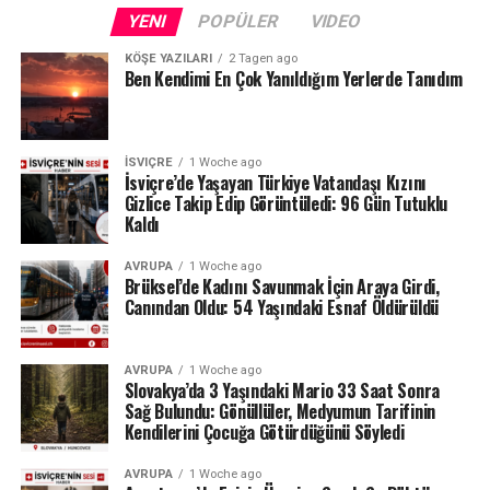
Fransa sınırındaki Neuchâtel Kantonu’nda bulunan Lac
YENI
POPÜLER
VIDEO
des Brenets de son derece düşük su seviyeleriyle karşı
karşıya.
KÖŞE YAZILARI
2 Tagen ago
Ben Kendimi En Çok Yanıldığım Yerlerde Tanıdım
24 Temmuz ölçümlerinde göl seviyesi denizden 742,13
metre, çıkıştaki su debisi ise yalnızca saniyede 1,2
metreküp olarak kaydedildi. Su seviyesinin düşmesi
İSVIÇRE
1 Woche ago
nedeniyle göldeki tekne seferleri de durduruldu.
İsviçre’de Yaşayan Türkiye Vatandaşı Kızını
Gizlice Takip Edip Görüntüledi: 96 Gün Tutuklu
Kaldı
Lac des Brenets daha önce de uzun kuraklık
dönemlerinde benzer sorunlar yaşamış, özellikle 2022
AVRUPA
1 Woche ago
yazında su seviyesi ciddi şekilde gerilemişti.
Brüksel’de Kadını Savunmak İçin Araya Girdi,
Canından Oldu: 54 Yaşındaki Esnaf Öldürüldü
Ren Şelalesi’ndeki son durum ise İsviçre’de devam eden
yağış eksikliğinin nehir ve göller üzerindeki etkisini
AVRUPA
1 Woche ago
gözler önüne seriyor.
Slovakya’da 3 Yaşındaki Mario 33 Saat Sonra
Sağ Bulundu: Gönüllüler, Medyumun Tarifinin
Kaynak: BAFU / BRK News
Kendilerini Çocuğa Götürdüğünü Söyledi
AVRUPA
1 Woche ago