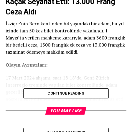
Kaçak Seyahat Etti: 13.000 Frang
Ceza Aldı
İsviçre’nin Bern kentinden 64 yaşındaki bir adam, bu yıl
içinde tam 50 kez bilet kontrolünde yakalandı. 1
Mayıs’ta verilen mahkeme kararıyla, adam 3600 franglık
bir bedelli ceza, 1500 franglık ek ceza ve 13.000 franglık
tazminat ödemeye mahkûm edildi.
Olayın Ayrıntıları:
17 Mart 2024 akşamı, saat 18:18’de, Genf-Zürich
Interregio treninde yapılan bilet kontrolünde, adam
geçerli bir bilet sunamadı. İlk başta kimliğini
CONTINUE READING
göstermekte direnen adam, sonunda kimliğini ibraz etti.
Yılbaşından itibaren 50 kez bilet kontrolünde yakalanan
YOU MAY LIKE
adam, bu günün içinde de üçüncü kez suçüstü yapıldı.
Yasal Süreç ve Cezalar: