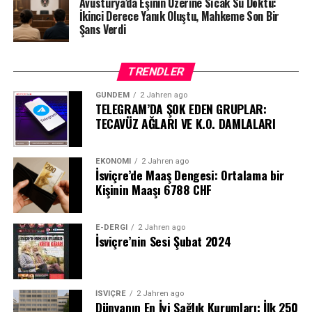
Avusturya’da Eşinin Üzerine Sıcak Su Döktü:
İkinci Derece Yanık Oluştu, Mahkeme Son Bir
Şans Verdi
TRENDLER
GÜNDEM
2 Jahren ago
TELEGRAM’DA ŞOK EDEN GRUPLAR:
TECAVÜZ AĞLARI VE K.O. DAMLALARI
EKONOMI
2 Jahren ago
İsviçre’de Maaş Dengesi: Ortalama bir
Kişinin Maaşı 6788 CHF
E-DERGI
2 Jahren ago
İsviçre’nin Sesi Şubat 2024
İSVIÇRE
2 Jahren ago
Dünyanın En İyi Sağlık Kurumları: İlk 250