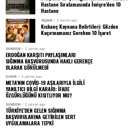
Hastane Sıralamasında İsviçre’den 10
Hastane
YAŞAM
2 Jahren ago
Kıskanç Kaynana Belirtileri: Gözden
Kaçırmamanız Gereken 10 İşaret
GÜNDEM
2 Jahren ago
ERDOĞAN KARŞITI PAYLAŞIMLARI
SIĞINMA BAŞVURUSUNDA HAKLI GEREKÇE
OLARAK GÖRÜLMEDİ
DÜNYA
2 Jahren ago
META’NIN COVİD-19 AŞILARIYLA İLGİLİ
YANILTICI BİLGİ KARARI: İFADE
ÖZGÜRLÜĞÜNÜ KISITLIYOR MU?
GÜNDEM
2 Jahren ago
TÜRKİYE’DEN GELEN SIĞINMA
BAŞVURULARINA GETİRİLEN SERT
UYGULAMALARA TEPKİ