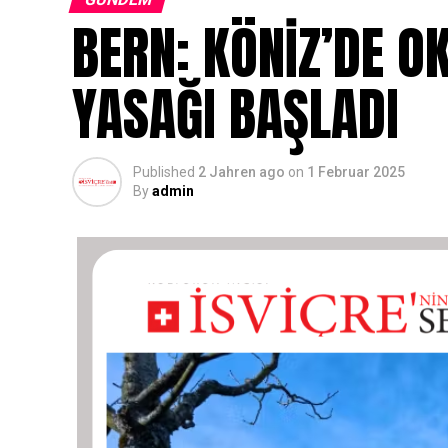
BERN: KÖNİZ’DE O
YASAĞI BAŞLADI
Published
2 Jahren ago
on
1 Februar 2025
By
admin