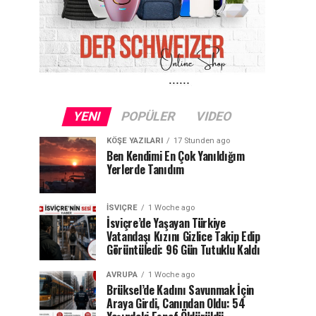
YENI
POPÜLER
VIDEO
KÖŞE YAZILARI
17 Stunden ago
Ben Kendimi En Çok Yanıldığım
Yerlerde Tanıdım
İSVIÇRE
1 Woche ago
İsviçre’de Yaşayan Türkiye
Vatandaşı Kızını Gizlice Takip Edip
Görüntüledi: 96 Gün Tutuklu Kaldı
AVRUPA
1 Woche ago
Brüksel’de Kadını Savunmak İçin
Araya Girdi, Canından Oldu: 54