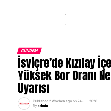
GÜNDEM
İsviçre’de Kızılay İç
Yüksek Bor Oranı N
Uyarısı
Published
2 Wochen ago
on
24 Juli 2026
By
admin