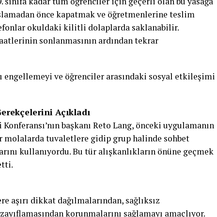
 sınıfa kadar tüm öğrenciler için geçerli olan bu yasağa
başlamadan önce kapatmak ve öğretmenlerine teslim
fonlar okuldaki kilitli dolaplarda saklanabilir.
saatlerinin sonlanmasının ardından tekrar
 engellemeyi ve öğrenciler arasındaki sosyal etkileşimi
Gerekçelerini Açıkladı
i Konferansı’nın başkanı Reto Lang, önceki uygulamanın
er molalarda tuvaletlere gidip grup halinde sohbet
larını kullanıyordu. Bu tür alışkanlıkların önüne geçmek
tti.
ere aşırı dikkat dağılmalarından, sağlıksız
n zayıflamasından korunmalarını sağlamayı amaçlıyor.