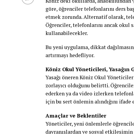
Köniz’deki okullarda, anaokulundan 9.
göre, öğrenciler telefonlarını ders 
etmek zorunda. Alternatif olarak, tele
Öğrenciler, telefonlarını ancak okul 
kullanabilecekler.
Bu yeni uygulama, dikkat dağılmasını
artırmayı hedefliyor.
Köniz Okul Yöneticileri, Yasağın 
Yasağı öneren Köniz Okul Yöneticiler
zorlayıcı olduğunu belirtti. Öğrencil
ederken ya da video izlerken telefon
için bu sert önlemin alındığını ifade e
Amaçlar ve Beklentiler
Yöneticiler, yeni önlemlerle öğrencil
davranışlardan ve sosyal etkileşimi