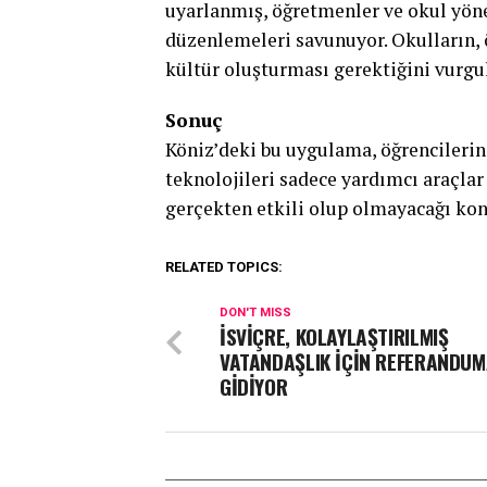
uyarlanmış, öğretmenler ve okul yönet
düzenlemeleri savunuyor. Okulların, 
kültür oluşturması gerektiğini vurgu
Sonuç
Köniz’deki bu uygulama, öğrencilerin
teknolojileri sadece yardımcı araçlar
gerçekten etkili olup olmayacağı kon
RELATED TOPICS:
DON'T MISS
İSVİÇRE, KOLAYLAŞTIRILMIŞ
VATANDAŞLIK İÇİN REFERANDU
GİDİYOR