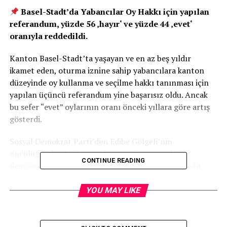
Basel-Stadt’da Yabancılar Oy Hakkı için yapılan
referandum, yüzde 56 ‚hayır‘ ve yüzde 44 ‚evet‘
oranıyla reddedildi.
Kanton Basel-Stadt’ta yaşayan ve en az beş yıldır
ikamet eden, oturma iznine sahip yabancılara kanton
düzeyinde oy kullanma ve seçilme hakkı tanınması için
yapılan üçüncü referandum yine başarısız oldu. Ancak
bu sefer “evet” oylarının oranı önceki yıllara göre artış
gösterdi.
Sosyal Demokrat Parti’den Edibe Gölgeli’nin
öncülüğünde gündeme gelen öneri, göçmenlerin
CONTINUE READING
demokratik sürece katılımını artırmayı hedefliyordu.
Gölgeli, “Bu sonuçlar umut verici ama reddedilmesi beni
üzdü. Yine de mücadelemiz devam edecek; tıpkı
YOU MAY LIKE
kadınların oy hakkı için verilen uzun mücadelede olduğu
gibi” dedi.