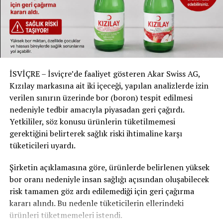
GELECEKTE NE OLACAK?
Basel-Stadt Hükümet Başkanı Conradin Cramer, “Sonuç
açık: Oy hakkı vatandaşlıkla bağlantılı kalmalı. Ancak
entegrasyonu artırmak için vatandaşlık süreçlerini
kolaylaştırmayı düşünmeliyiz” ifadelerini kullandı.
İSVİÇRE – İsviçre’de faaliyet gösteren Akar Swiss AG,
Öneriler arasında vatandaşlık başvurusu ücretlerinin
Kızılay markasına ait iki içeceği, yapılan analizlerde izin
düşürülmesi ve taşınma durumunda sürelerin
verilen sınırın üzerinde bor (boron) tespit edilmesi
sıfırlanmaması gibi değişiklikler yer alıyor.
nedeniyle tedbir amacıyla piyasadan geri çağırdı.
Yetkililer, söz konusu ürünlerin tüketilmemesi
gerektiğini belirterek sağlık riski ihtimaline karşı
RELATED TOPICS:
tüketicileri uyardı.
UP NEXT
SAĞLIK SİSTEMİNDE TARİHİ DEĞİŞİKLİK: EFAS REFORMU
Şirketin açıklamasına göre, ürünlerde belirlenen yüksek
KABUL EDİLDİ
bor oranı nedeniyle insan sağlığı açısından oluşabilecek
DON'T MISS
risk tamamen göz ardı edilemediği için geri çağırma
İŞ YERİNDE CİNSİYETÇİLİK VE CİNSEL TACİZ: NEREDE
kararı alındı. Bu nedenle tüketicilerin ellerindeki
KOMPLİMAN BİTER, TACİZ BAŞLAR?
ürünleri tüketmemeleri istendi.