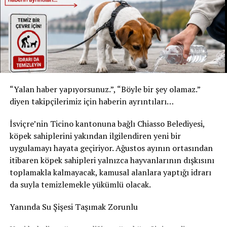
* Şişe: 200 ml
* Son tüketim tarihi: 31 Temmuz 2027
* Kızılay Elma Aromalı Gazlı İçecek
* Şişe: 200 ml
* Son tüketim tarihi: 20 Şubat 2027
Yetkililer, yalnızca bu son tüketim tarihlerine sahip
“Yalan haber yapıyorsunuz.”, “Böyle bir şey olamaz.”
ürünlerin geri çağırma kapsamında olduğunu belirtti.
diyen takipçilerimiz için haberin ayrıntıları…
Ürünleri tüketmeyin, fişsiz de iade edebilirsiniz
İsviçre’nin Ticino kantonuna bağlı Chiasso Belediyesi,
Akar Swiss AG, tüketicilerden belirtilen ürünleri
köpek sahiplerini yakından ilgilendiren yeni bir
kesinlikle tüketmemelerini istedi. Geri çağırma
uygulamayı hayata geçiriyor. Ağustos ayının ortasından
kapsamındaki içecekler, satın alma fişi ibraz edilmeden
itibaren köpek sahipleri yalnızca hayvanlarının dışkısını
satın alındıkları market veya satış noktasına teslim
toplamakla kalmayacak, kamusal alanlara yaptığı idrarı
edilebilecek. Ürün bedeli tüketicilere tam olarak iade
da suyla temizlemekle yükümlü olacak.
edilecek.
Yanında Su Şişesi Taşımak Zorunlu
Şirket, geri çağırmanın tamamen önleyici bir güvenlik