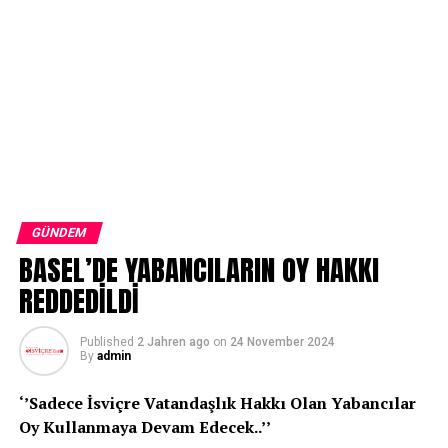
GÜNDEM
BASEL’DE YABANCILARIN OY HAKKI
REDDEDİLDİ
Published
2 Jahren ago
on
24 November 2024
By
admin
‘’Sadece İsviçre Vatandaşlık Hakkı Olan Yabancılar
Oy Kullanmaya Devam Edecek..’’