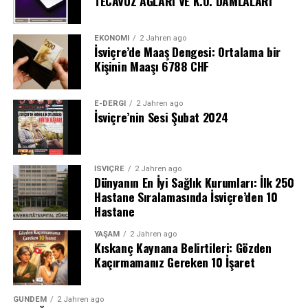
TECAVÜZ AĞLARI VE K.O. DAMLALARI
EKONOMI
2 Jahren ago
İsviçre’de Maaş Dengesi: Ortalama bir
Kişinin Maaşı 6788 CHF
E-DERGI
2 Jahren ago
İsviçre’nin Sesi Şubat 2024
İSVIÇRE
2 Jahren ago
Dünyanın En İyi Sağlık Kurumları: İlk 250
Hastane Sıralamasında İsviçre’den 10
Hastane
YAŞAM
2 Jahren ago
Kıskanç Kaynana Belirtileri: Gözden
Kaçırmamanız Gereken 10 İşaret
GÜNDEM
2 Jahren ago