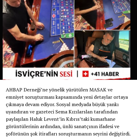
belirgin hale gelmesi üzerine belediye bu uygulamayı
yürürlüğe koyma kararı aldı.
İsviçre’de Bir İlk
İsviçre devlet televizyonu RSI‘nin haberine göre bu
uygulama yalnızca Ticino’da değil, İsviçre genelinde de
bir ilk olma özelliği taşıyor. Bugüne kadar köpek sahipleri
yalnızca dışkıyı temizlemekle yükümlüyken, Chiasso
Belediyesi bu zorunluluğu idrarı da kapsayacak şekilde
genişleten ilk belediye oldu.
AHBAP Derneği’ne yönelik yürütülen MASAK ve
Yetkililer, uygulamanın başarılı olması halinde benzer
emniyet soruşturması kapsamında yeni detaylar ortaya
düzenlemelerin diğer İsviçre belediyelerinde de
çıkmaya devam ediyor. Sosyal medyada büyük yankı
gündeme gelebileceğini belirtiyor.
uyandıran ve gazeteci Sema Kızılarslan tarafından
paylaşılan Haluk Levent’in Kıbrıs’taki kumarhane
Sizce bu uygulama tüm İsviçre’de uygulanmalı mı?
görüntülerinin ardından, ünlü sanatçının ifadesi ve
Görüşlerinizi yorumlarda paylaşabilirsiniz.
şoförünün şok itirafları soruşturmanın seyrini değiştirdi.