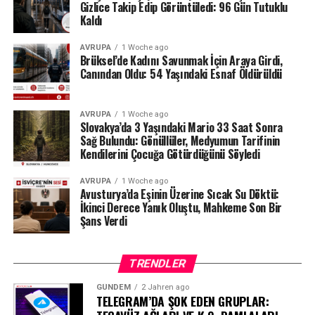
tarafından da düzenli olarak denetlendiğini hatırlattı.
Gizlice Takip Edip Görüntüledi: 96 Gün Tutuklu
Kaldı
Milyonlarca liralık para transferleri ve şoförün iddiaları
AVRUPA
1 Woche ago
üzerinden derinleşen soruşturmada gözler, yargı
Brüksel’de Kadını Savunmak İçin Araya Girdi,
makamlarının atacağı bir sonraki adıma çevrilmiş
Canından Oldu: 54 Yaşındaki Esnaf Öldürüldü
durumda.
#ahbap
#turkiye
#sondakika
AVRUPA
1 Woche ago
Slovakya’da 3 Yaşındaki Mario 33 Saat Sonra
Sağ Bulundu: Gönüllüler, Medyumun Tarifinin
Kendilerini Çocuğa Götürdüğünü Söyledi
AVRUPA
1 Woche ago
Avusturya’da Eşinin Üzerine Sıcak Su Döktü:
İkinci Derece Yanık Oluştu, Mahkeme Son Bir
Şans Verdi
TRENDLER
GÜNDEM
2 Jahren ago
TELEGRAM’DA ŞOK EDEN GRUPLAR: