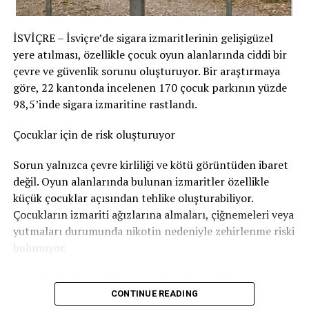
Savcılık, sanığın davranışlarının kızı tarafından fark
edilerek korkmasına yol açabileceğini en azından göze
İSVİÇRE – İsviçre’de sigara izmaritlerinin gelişigüzel
aldığı sonucuna vardı. Bu nedenle adam hakkında
yere atılması, özellikle çocuk oyun alanlarında ciddi bir
Nötigung (zorlama)
suçundan ceza verildi.
çevre ve güvenlik sorunu oluşturuyor. Bir araştırmaya
96 gün soruşturma tutukluluğunda kaldı
göre, 22 kantonda incelenen 170 çocuk parkının yüzde
98,5’inde sigara izmaritine rastlandı.
Savcılık, sanığa
günlüğü 80 franktan 120 günlük adli
para cezası
verdi. Bu ceza şartlı olarak hükme bağlandı.
Çocuklar için de risk oluşturuyor
Ancak adam soruşturma sırasında
96 gün tutuklu
Sorun yalnızca çevre kirliliği ve kötü görüntüden ibaret
kaldığı
için bu süre cezadan mahsup edildi. Böylece
değil. Oyun alanlarında bulunan izmaritler özellikle
geriye 24 günlük, yani
1.920 franklık
şartlı ceza kaldı.
küçük çocuklar açısından tehlike oluşturabiliyor.
Çocukların izmariti ağızlarına almaları, çiğnemeleri veya
Bunun yanında
800 frank para cezası
ödemesine karar
yutmaları durumunda nikotin nedeniyle zehirlenme riski
verildi.
bulunuyor.
Sanığın ayrıca
1.300 frank ceza emri masrafı
ile
4.135
Bu nedenle bazı şehirler çocuk parklarındaki sigara
frank diğer yargılama giderlerini
karşılaması
izmariti sorununa karşı özel kampanyalar yürütüyor.
CONTINUE READING
gerekiyor.