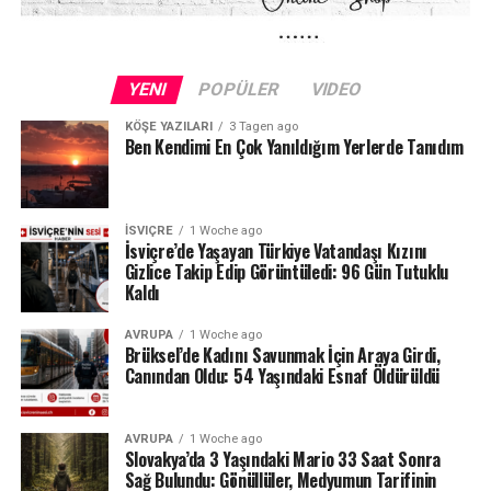
Kuraklığın etkileri yalnızca Schaffhausen ile sınırlı değil.
Fransa sınırındaki Neuchâtel Kantonu’nda bulunan Lac
YENI
POPÜLER
VIDEO
des Brenets de son derece düşük su seviyeleriyle karşı
karşıya.
KÖŞE YAZILARI
3 Tagen ago
Ben Kendimi En Çok Yanıldığım Yerlerde Tanıdım
24 Temmuz ölçümlerinde göl seviyesi denizden 742,13
metre, çıkıştaki su debisi ise yalnızca saniyede 1,2
metreküp olarak kaydedildi. Su seviyesinin düşmesi
İSVIÇRE
1 Woche ago
nedeniyle göldeki tekne seferleri de durduruldu.
İsviçre’de Yaşayan Türkiye Vatandaşı Kızını
Gizlice Takip Edip Görüntüledi: 96 Gün Tutuklu
Kaldı
Lac des Brenets daha önce de uzun kuraklık
dönemlerinde benzer sorunlar yaşamış, özellikle 2022
AVRUPA
1 Woche ago
yazında su seviyesi ciddi şekilde gerilemişti.
Brüksel’de Kadını Savunmak İçin Araya Girdi,
Canından Oldu: 54 Yaşındaki Esnaf Öldürüldü
Ren Şelalesi’ndeki son durum ise İsviçre’de devam eden
yağış eksikliğinin nehir ve göller üzerindeki etkisini
AVRUPA
1 Woche ago
gözler önüne seriyor.
Slovakya’da 3 Yaşındaki Mario 33 Saat Sonra
Sağ Bulundu: Gönüllüler, Medyumun Tarifinin