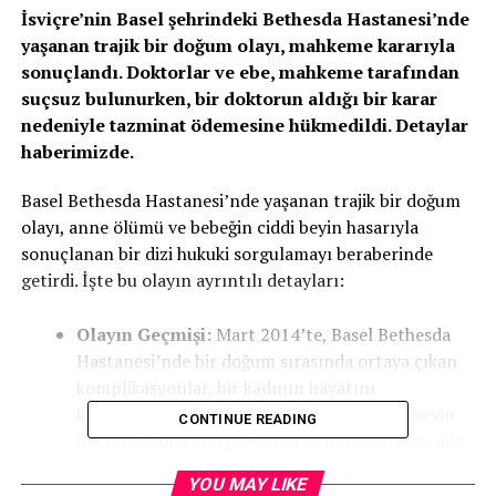
İsviçre’nin Basel şehrindeki Bethesda Hastanesi’nde
yaşanan trajik bir doğum olayı, mahkeme kararıyla
sonuçlandı. Doktorlar ve ebe, mahkeme tarafından
suçsuz bulunurken, bir doktorun aldığı bir karar
nedeniyle tazminat ödemesine hükmedildi. Detaylar
haberimizde.
Basel Bethesda Hastanesi’nde yaşanan trajik bir doğum
olayı, anne ölümü ve bebeğin ciddi beyin hasarıyla
sonuçlanan bir dizi hukuki sorgulamayı beraberinde
getirdi. İşte bu olayın ayrıntılı detayları:
Olayın Geçmişi:
Mart 2014’te, Basel Bethesda
Hastanesi’nde bir doğum sırasında ortaya çıkan
komplikasyonlar, bir kadının hayatını
kaybetmesine ve yeni doğan bebeğin ciddi beyin
CONTINUE READING
hasarı yaşamasına yol açtı. Bu dramatik olay, aile
ve sağlık profesyonelleri arasında bir dizi soru
YOU MAY LIKE
işaretini beraberinde getirdi.