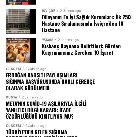
İSVIÇRE
2 Jahren ago
Dünyanın En İyi Sağlık Kurumları: İlk 250
Hastane Sıralamasında İsviçre’den 10
Hastane
YAŞAM
2 Jahren ago
Kıskanç Kaynana Belirtileri: Gözden
Kaçırmamanız Gereken 10 İşaret
GÜNDEM
2 Jahren ago
ERDOĞAN KARŞITI PAYLAŞIMLARI
SIĞINMA BAŞVURUSUNDA HAKLI GEREKÇE
OLARAK GÖRÜLMEDİ
DÜNYA
2 Jahren ago
META’NIN COVİD-19 AŞILARIYLA İLGİLİ
YANILTICI BİLGİ KARARI: İFADE
ÖZGÜRLÜĞÜNÜ KISITLIYOR MU?
GÜNDEM
2 Jahren ago
TÜRKİYE’DEN GELEN SIĞINMA