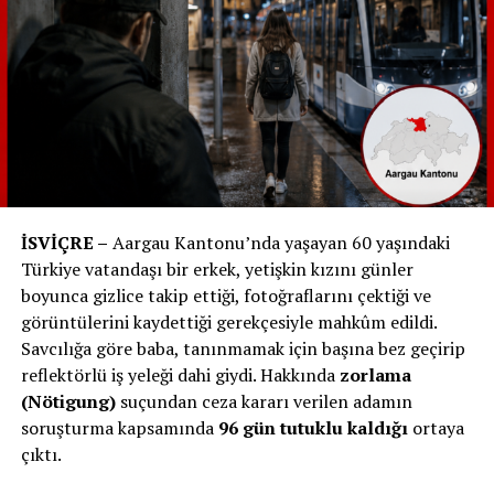
ışığında sağlık profesyonellerini suçlamalardan
büyük ölçüde akladı. İnceleme, doğum sırasındaki
her adımın ve alınan her kararın zor bir denge
üzerinde olduğunu ortaya koydu.
Mahkeme Kararı ve Tazminat:
Doktorlar ve
ebe, mahkeme tarafından suçsuz bulundu. Ancak,
sorgulanan kararlar nedeniyle bir doktor,
tazminat ödemeye mahkum edildi. Bu, hukuki
sürecin tarafları arasındaki bir tür çözüm ve
İSVİÇRE –
Aargau Kantonu’nda yaşayan 60 yaşındaki
sorumluluğun paylaşılması anlamına geldi.
Türkiye vatandaşı bir erkek, yetişkin kızını günler
boyunca gizlice takip ettiği, fotoğraflarını çektiği ve
Mahkeme Başkanı’nın Duygusal Açıklamaları:
görüntülerini kaydettiği gerekçesiyle mahkûm edildi.
Mahkeme Başkanı Roland Strauss, kararın aile
Savcılığa göre baba, tanınmamak için başına bez geçirip
için trajik olduğunu belirtti. Bu durumu bir
reflektörlü iş yeleği dahi giydi. Hakkında
zorlama
insanlık trajedisi olarak tanımlayarak, kararın
(Nötigung)
suçundan ceza kararı verilen adamın
tüm taraflar için kayıplarla dolu olduğunu ifade
soruşturma kapsamında
96 gün tutuklu kaldığı
ortaya
etti.
çıktı.
Gazeteci Diliyle Yorum ve Sonuç:
Bu olay, tıbbi