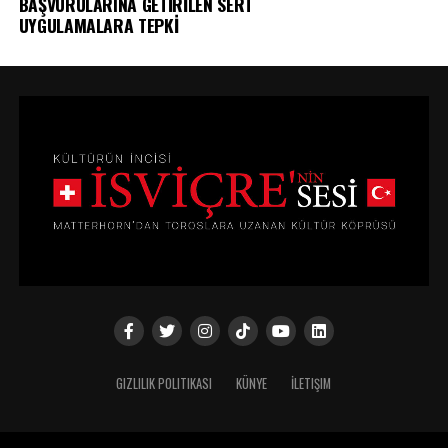
BAŞVURULARINA GETİRİLEN SERT
UYGULAMALARA TEPKİ
GIZLILIK POLITIKASI
KÜNYE
İLETIŞIM