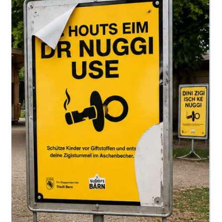
takip etti
Soruşturma dosyasına göre 60 yaşındaki adam yalnızca
uzaktan gözlem yapmakla kalmadı. Kızı hakkında bilgi
edinmek için komşularıyla da konuştu.
Bir gün kızını
iş yerinden itibaren takip etmeye
başladı
. Önce bir Denner mağazasına, ardından özel bir
adrese kadar peşinden gitti.
Savcılığın tespitine göre baba takip sırasında
tanınmamak amacıyla
başının üzerine bir bez geçirdi
ve reflektörlü iş yeleği giydi.
Kızı babasıyla görüşmek istemiyordu
Ancak kızı, babasının kendisini araştırdığının ve takip
ettiğinin farkındaydı. Ceza kararında kadının
babasıyla
herhangi bir temas kurmak istemediği
belirtiliyor.