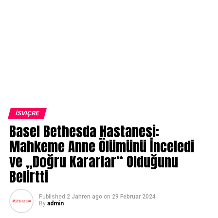
İSVIÇRE
Basel Bethesda Hastanesi:
Mahkeme Anne Ölümünü İnceledi
ve „Doğru Kararlar“ Olduğunu
Belirtti
Published
2 Jahren ago
on
29 Februar 2024
By
admin