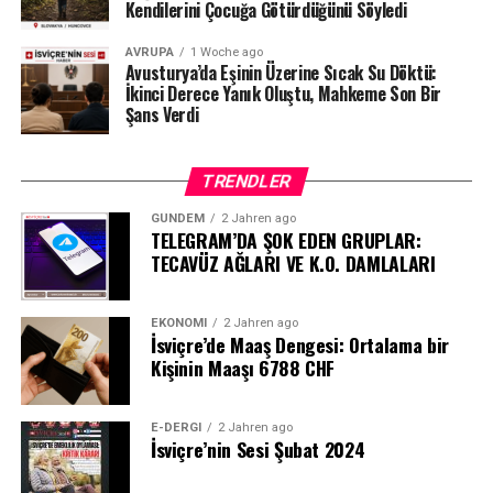
Kaynak: BAFU / BRK News
Kendilerini Çocuğa Götürdüğünü Söyledi
AVRUPA
1 Woche ago
Avusturya’da Eşinin Üzerine Sıcak Su Döktü:
İkinci Derece Yanık Oluştu, Mahkeme Son Bir
Şans Verdi
TRENDLER
GÜNDEM
2 Jahren ago
TELEGRAM’DA ŞOK EDEN GRUPLAR:
TECAVÜZ AĞLARI VE K.O. DAMLALARI
EKONOMI
2 Jahren ago
İsviçre’de Maaş Dengesi: Ortalama bir
Kişinin Maaşı 6788 CHF
E-DERGI
2 Jahren ago
İsviçre’nin Sesi Şubat 2024