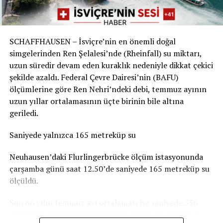
Sorunun boyutu parkın bulunduğu yere göre değişiyor.
Örneğin Aarau Belediyesi, kentteki çocuk parklarında
SCHAFFHAUSEN – İsviçre’nin en önemli doğal
durumun genel olarak dramatik olmadığını belirtiyor.
simgelerinden Ren Şelalesi’nde (Rheinfall) su miktarı,
Basel-Landschaft yetkilileri de şehir merkezindeki ve
uzun süredir devam eden kuraklık nedeniyle dikkat çekici
insanların yemek yemek veya vakit geçirmek için
şekilde azaldı. Federal Çevre Dairesi’nin (BAFU)
kullandığı parkların, ormanlık alanlardaki oyun
ölçümlerine göre Ren Nehri’ndeki debi, temmuz ayının
parklarına göre daha fazla kirlendiğine dikkat çekiyor.
uzun yıllar ortalamasının üçte birinin bile altına
geriledi.
Sigarasız çocuk parkları yaygınlaşıyor
Saniyede yalnızca 165 metreküp su
İsviçre’deki Stop2Drop girişiminin verilerine göre şu
anda 24 belediye sigarasız ve temiz çocuk parkı
Neuhausen’daki Flurlingerbrücke ölçüm istasyonunda
uygulamasını kullanıyor.
çarşamba günü saat 12.50’de saniyede 165 metreküp su
ölçüldü.
Aarau’da da seçilen 10 çocuk parkında yaklaşık iki ay
boyunca afişler, banklara yerleştirilen bilgilendirmeler
Son 66 yılın temmuz ayı ortalaması ise saniyede 536
ve çeşitli farkındalık çalışmaları denendi. Ancak
metreküp. Yani Ren Şelalesi’nden geçen su miktarı şu