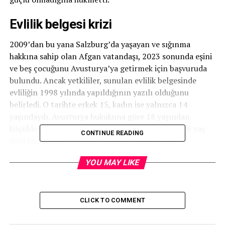
Evlilik belgesi krizi
2009’dan bu yana Salzburg’da yaşayan ve sığınma
hakkına sahip olan Afgan vatandaşı, 2023 sonunda eşini
ve beş çocuğunu Avusturya’ya getirmek için başvuruda
bulundu. Ancak yetkililer, sunulan evlilik belgesinde
evliliğin 1998 yılında yapıldığının yazılı olduğunu
belirledi. O tarihte erkek 15, kadın ise yalnızca 14
yaşındaydı. Avusturya hukukuna göre 18 yaşından
küçüklerin evlenmesi yasak, daha önce yalnızca 16 yaş
CONTINUE READING
üstü için mahkeme izniyle istisna tanınıyordu.
Ret kararının ardından aile, yeni bir belge sundu.
YOU MAY LIKE
Afganistan Başkonsolosluğu tarafından verilen ikinci
nikâh belgesinde evlilik tarihi 2001 olarak düzeltilmişti.
Bu tarihe göre taraflar reşit görünüyordu. Ancak
CLICK TO COMMENT
mahkeme, tanık ifadelerine dayanarak ilk belgenin
doğruluğunu kabul etti ve yeni evrakı inandırıcı bulmadı.