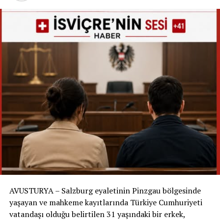
Medyum İngiltere’den telefonla yönlendirdi
Slovak gazetesi Nový Čas’ın aktardığına göre,
İngiltere’de yaşayan ve “Renko Star” adıyla tanınan
Rene isimli Slovak medyum da arama çalışmalarına
uzaktan dahil oldu.
Aramaya katılan Adam isimli gönüllü, Rene’nin
kendilerini telefon üzerinden yönlendirdiğini anlattı.
Gönüllünün ifadesine göre medyum; tek başına duran
bir çam ağacı, çakıllı yol, kulübe, bariyer ve ardından bir
çalılık gibi belirli noktaları tarif etti.
Gönüllüler: “Tarifleri izledik ve Mario’yu bulduk”
Mario’yu bulan Marek de arama sırasında telefon
AVUSTURYA – Salzburg eyaletinin Pinzgau bölgesinde
kamerasının açık olduğunu ve Rene ile sürekli bağlantıda
yaşayan ve mahkeme kayıtlarında Türkiye Cumhuriyeti
kaldıklarını söyledi. Gönüllülerin anlatımına göre grup,
vatandaşı olduğu belirtilen 31 yaşındaki bir erkek,
verilen yönlendirmeleri takip etti ve sonunda Mario’yu