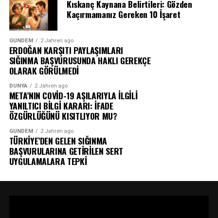
Kıskanç Kaynana Belirtileri: Gözden
Kaçırmamanız Gereken 10 İşaret
GÜNDEM
2 Jahren ago
ERDOĞAN KARŞITI PAYLAŞIMLARI
SIĞINMA BAŞVURUSUNDA HAKLI GEREKÇE
OLARAK GÖRÜLMEDİ
DÜNYA
2 Jahren ago
META’NIN COVİD-19 AŞILARIYLA İLGİLİ
YANILTICI BİLGİ KARARI: İFADE
ÖZGÜRLÜĞÜNÜ KISITLIYOR MU?
GÜNDEM
2 Jahren ago
TÜRKİYE’DEN GELEN SIĞINMA
BAŞVURULARINA GETİRİLEN SERT
UYGULAMALARA TEPKİ