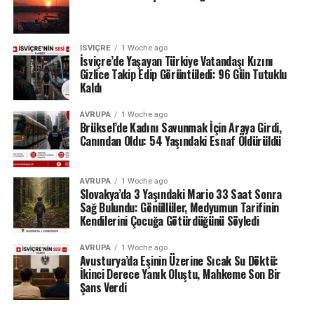
yanıklara neden olmasının ciddi sonuçları bulunduğunu,
yaralanmanın görünüm açısından da önemli etkiler
yaratabileceğini vurguladı.
İSVIÇRE
1 Woche ago
İsviçre’de Yaşayan Türkiye Vatandaşı Kızını
Gizlice Takip Edip Görüntüledi: 96 Gün Tutuklu
Doktorların değerlendirmesine göre ise kadının
Kaldı
yaralarının kalıcı iz bırakmadan iyileşmesi bekleniyor.
AVRUPA
1 Woche ago
Tazminat ve temas yasağı takip edilecek
Brüksel’de Kadını Savunmak İçin Araya Girdi,
Canından Oldu: 54 Yaşındaki Esnaf Öldürüldü
Yargılamanın geçici olarak durdurulması, sürecin
tamamen kapandığı anlamına gelmiyor. Denetimli
AVRUPA
1 Woche ago
serbestlik birimi, sanığın taahhüt ettiği tazminatı ödeyip
Slovakya’da 3 Yaşındaki Mario 33 Saat Sonra
Sağ Bulundu: Gönüllüler, Medyumun Tarifinin
ödemediğini kontrol edecek.
Kendilerini Çocuğa Götürdüğünü Söyledi
Kadının sanıkla artık iletişim kurulmasını istemediği de
AVRUPA
1 Woche ago
mahkemeye bildirildi. Bu nedenle 31 yaşındaki erkeğin
Avusturya’da Eşinin Üzerine Sıcak Su Döktü:
söz konusu talebe uyup uymadığı da denetlenecek. Çiftin
İkinci Derece Yanık Oluştu, Mahkeme Son Bir
Şans Verdi
ortak çocuğuyla ilgili ise ayrı bir görüşme
düzenlemesinin bulunduğu belirtildi.