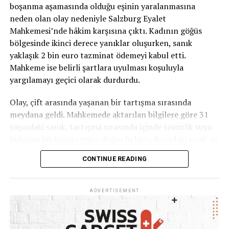
boşanma aşamasında olduğu eşinin yaralanmasına
tarif edilen bölgedeki çalılıkların arasında sağ buldu.
neden olan olay nedeniyle Salzburg Eyalet
Mahkemesi’nde hâkim karşısına çıktı. Kadının göğüs
Ancak medyumun çocuğun bulunmasındaki rolüne
bölgesinde ikinci derece yanıklar oluşurken, sanık
ilişkin anlatımın aramaya katılan gönüllülerin
yaklaşık 2 bin euro tazminat ödemeyi kabul etti.
ifadelerine dayandığını özellikle belirtmek gerekiyor.
Mahkeme ise belirli şartlara uyulması koşuluyla
Medyumluk yoluyla kayıp kişilerin yerinin
yargılamayı geçici olarak durdurdu.
belirlenebildiğini ortaya koyan bilimsel olarak kabul
edilmiş bir yöntem bulunmuyor.
Olay, çift arasında yaşanan bir tartışma sırasında
meydana geldi. Mahkemede aktarılan bilgilere göre 31
Kesin olan ise 3 yaşındaki Mario’nun yaklaşık 33 saat
yaşındaki sanık, tartışma sırasında içinde temizlik suyu
süren aramanın ardından sağ bulunması ve ailesine
bulunan bir kovayı eşine doğru fırlattı. Kovadaki sıcak su
kavuşması.
kadının üzerine döküldü.
CONTINUE READING
Kaynak: Nový Čas
Doktorların tespitine göre kadın, özellikle göğüs
bölgesinde ikinci derece yanıklara maruz kaldı.
ADVERTISEMENT
“Suyun sıcak olduğunu bilmiyordum”