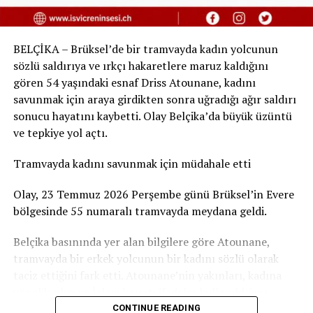
Hükümetin 2025 programı kapsamında, aile birleşiminin
de yalnızca 21 yaşını dolduran evli çiftler için mümkün
BELÇİKA – Brüksel’de bir tramvayda kadın yolcunun
hale getirilmesi planlanıyor. Ayrıca Mart 2025’te
sözlü saldırıya ve ırkçı hakaretlere maruz kaldığını
uluslararası koruma statüsüne sahip kişiler için aile
gören 54 yaşındaki esnaf Driss Atounane, kadını
birleşimine geçici bir durdurma kararı getirilmişti.
savunmak için araya girdikten sonra uğradığı ağır saldırı
sonucu hayatını kaybetti. Olay Belçika’da büyük üzüntü
Çocuk evliliklerine karşı sıfır tolerans
ve tepkiye yol açtı.
Yetkililer, bu kararların çocukların korunması ve zorla
Tramvayda kadını savunmak için müdahale etti
evliliklerin önlenmesi için hayata geçirildiğini
vurguluyor. Salzburg’daki olay ise, yeni yasal
Olay, 23 Temmuz 2026 Perşembe günü Brüksel’in Evere
düzenlemelerin pratikte nasıl uygulandığının dikkat
bölgesinde 55 numaralı tramvayda meydana geldi.
çekici bir örneği olarak değerlendiriliyor.
Belçika basınında yer alan bilgilere göre Atounane,
tramvayda bir erkek yolcunun bir kadını sözlü olarak
taciz ettiğini fark etti. Atounane’nin yakınları, kadına
yönelik ırkçı ve İslam karşıtı ifadeler kullanıldığını
aktardı. Atounane bunun üzerine kadını savunmak için
CONTINUE READING