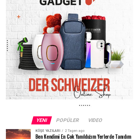
Sanık mahkemede kovadaki suyun sıcak olduğunu
bilmediğini savundu. Suyun sıcak olduğunu fark ettiğinde
kendisinin de büyük şaşkınlık yaşadığını söyleyen adam,
olayın hemen ardından sağlık ekiplerini aradığını
belirtti.
Boşanma sürecindeki çiftin ortak bir çocuğunun
bulunduğu bildirildi. Sanık duruşmada eyleminin
sorumluluğunu üstlendi ve eşinin yaşadığı yaralanma
nedeniyle yaklaşık 2 bin euro tazminat ödemeyi kabul
etti.
Hâkim: “Size son bir şans veriyoruz”
Mahkeme, sanığın kovadaki suyun sıcak olduğunu
bilmediğine ilişkin savunmasını inandırıcı buldu. Hâkim,
sanığa “son bir şans” verildiğini belirterek davayı şimdilik
YENI
POPÜLER
VIDEO
durdurdu.
KÖŞE YAZILARI
2 Tagen ago
Ben Kendimi En Çok Yanıldığım Yerlerde Tanıdım
Hâkim ayrıca bir kişinin göğüs bölgesinde ikinci derece