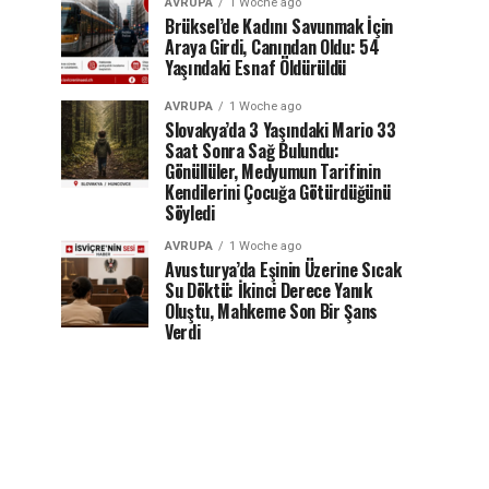
AVRUPA
1 Woche ago
Brüksel’de Kadını Savunmak İçin
Araya Girdi, Canından Oldu: 54
Yaşındaki Esnaf Öldürüldü
AVRUPA
1 Woche ago
Slovakya’da 3 Yaşındaki Mario 33
Saat Sonra Sağ Bulundu:
Gönüllüler, Medyumun Tarifinin
Kendilerini Çocuğa Götürdüğünü
Söyledi
AVRUPA
1 Woche ago
Avusturya’da Eşinin Üzerine Sıcak
Su Döktü: İkinci Derece Yanık
Oluştu, Mahkeme Son Bir Şans
Verdi