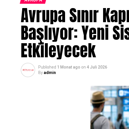
Avrupa Sınır Kap
Başlıyor: Yeni S
Etkileyecek
Published
1 Monat ago
on
4 Juli 2026
By
admin