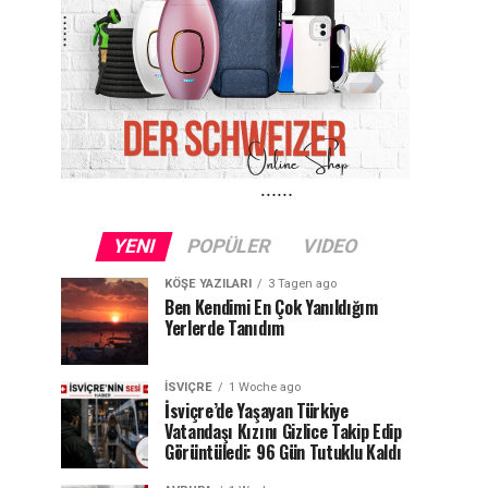
YENI
POPÜLER
VIDEO
KÖŞE YAZILARI
3 Tagen ago
Ben Kendimi En Çok Yanıldığım
Yerlerde Tanıdım
İSVIÇRE
1 Woche ago
İsviçre’de Yaşayan Türkiye
Vatandaşı Kızını Gizlice Takip Edip
Görüntüledi: 96 Gün Tutuklu Kaldı