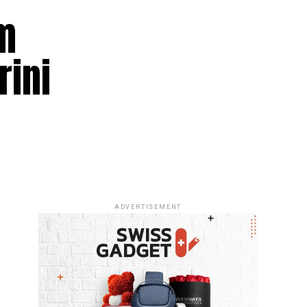
em
rini
ADVERTISEMENT