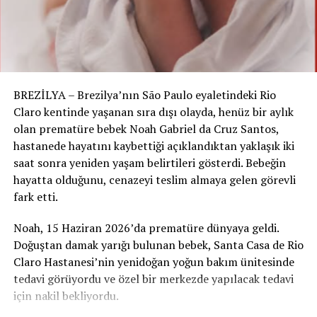
#Havalimanı #GurbetçiYolcular #HavaYolu
#TürkiyeAlmanya
RELATED TOPICS:
UP NEXT
BREZİLYA – Brezilya’nın São Paulo eyaletindeki Rio
Türkiye Tatilinden Dönen Alman Ailenin Valizinden Akrep
Çıktı!
Claro kentinde yaşanan sıra dışı olayda, henüz bir aylık
olan prematüre bebek Noah Gabriel da Cruz Santos,
DON'T MISS
hastanede hayatını kaybettiği açıklandıktan yaklaşık iki
Almanya’da Mühendis Eksikliği Yılda 13 Milyar Euro’ya
Mal Oluyor
saat sonra yeniden yaşam belirtileri gösterdi. Bebeğin
hayatta olduğunu, cenazeyi teslim almaya gelen görevli
fark etti.
Noah, 15 Haziran 2026’da prematüre dünyaya geldi.
Doğuştan damak yarığı bulunan bebek, Santa Casa de Rio
Claro Hastanesi’nin yenidoğan yoğun bakım ünitesinde
tedavi görüyordu ve özel bir merkezde yapılacak tedavi
için nakil bekliyordu.