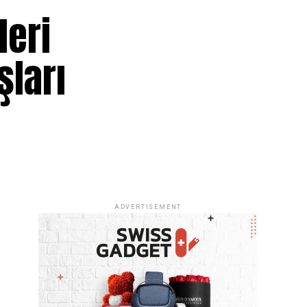
leri
şları
ADVERTISEMENT