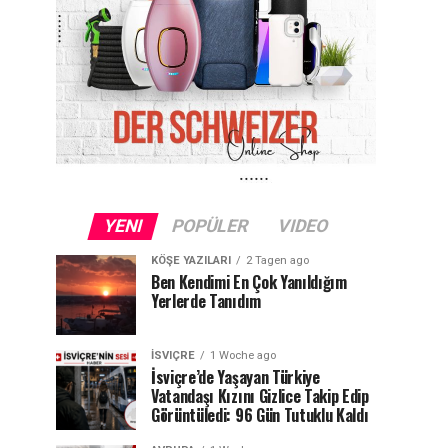
YENI
POPÜLER
VIDEO
KÖŞE YAZILARI
2 Tagen ago
Ben Kendimi En Çok Yanıldığım
Yerlerde Tanıdım
İSVIÇRE
1 Woche ago
İsviçre’de Yaşayan Türkiye
Vatandaşı Kızını Gizlice Takip Edip
Görüntüledi: 96 Gün Tutuklu Kaldı