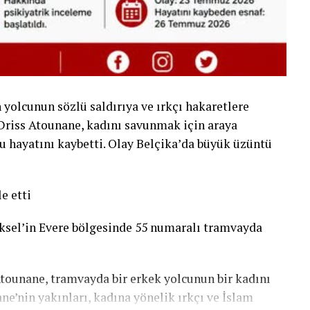
yolcunun sözlü saldırıya ve ırkçı hakaretlere
Driss Atounane, kadını savunmak için araya
cu hayatını kaybetti. Olay Belçika’da büyük üzüntü
e etti
sel’in Evere bölgesinde 55 numaralı tramvayda
 Atounane, tramvayda bir erkek yolcunun bir kadını
nane’nin yakınları, kadına yönelik ırkçı ve İslam