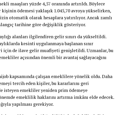
li maaşları yüzde 4,57 oranında artırıldı. Böylece
r kişinin ödemesi yaklaşık 1.045,70 avroya yükselirken,
izin otomatik olarak hesaplara yatırılıyor. Ancak zamlı
angıç tarihine göre değişiklik gösteriyor.
lığı alanları ilgilendiren gelir sınırı da yükseltildi.
aylıklarda kesinti uygulanmaya başlanan sınır
ri için de ilave gelir muafiyeti genişletildi. Uzmanlar, bu
n emekliler açısından önemli bir avantaj sağlayacağını
inijob kapsamında çalışan emeklilere yönelik oldu. Daha
eyi tercih eden kişiler, bu kararlarını geri
de isteyen emekliler yeniden prim ödemeye
dönemde emeklilik haklarını artırma imkânı elde edecek.
ığıyla yapılması gerekiyor.