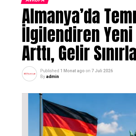
Almanya’da Temm
İlgilendiren Yen
Arttı, Gelir Sınırl
Published
1 Monat ago
on
7 Juli 2026
By
admin