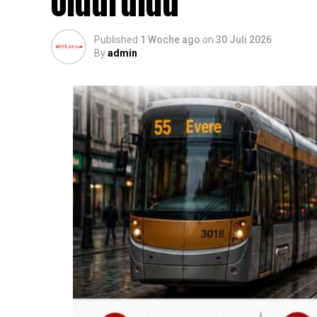
Öldürüldü
Published
1 Woche ago
on
30 Juli 2026
By
admin