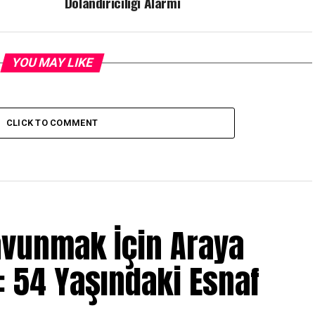
Dolandırıcılığı Alarmı
YOU MAY LIKE
CLICK TO COMMENT
avunmak İçin Araya
: 54 Yaşındaki Esnaf