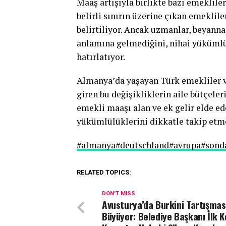
Maaş artışıyla birlikte bazı emekliler
belirli sınırın üzerine çıkan emeklil
belirtiliyor. Ancak uzmanlar, beyann
anlamına gelmediğini, nihai yükümlü
hatırlatıyor.
Almanya’da yaşayan Türk emekliler 
giren bu değişikliklerin aile bütçele
emekli maaşı alan ve ek gelir elde ede
yükümlülüklerini dikkatle takip etme
#almanya
#deutschland
#avrupa
#sond
RELATED TOPICS:
DON'T MISS
Avusturya’da Burkini Tartışmas
Büyüyor: Belediye Başkanı İlk K