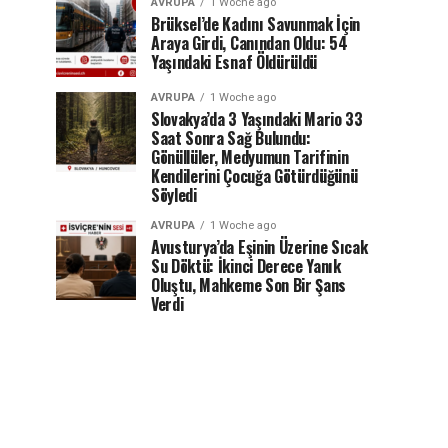
AVRUPA
1 Woche ago
Brüksel’de Kadını Savunmak İçin
Araya Girdi, Canından Oldu: 54
Yaşındaki Esnaf Öldürüldü
AVRUPA
1 Woche ago
Slovakya’da 3 Yaşındaki Mario 33
Saat Sonra Sağ Bulundu:
Gönüllüler, Medyumun Tarifinin
Kendilerini Çocuğa Götürdüğünü
Söyledi
AVRUPA
1 Woche ago
Avusturya’da Eşinin Üzerine Sıcak
Su Döktü: İkinci Derece Yanık
Oluştu, Mahkeme Son Bir Şans
Verdi