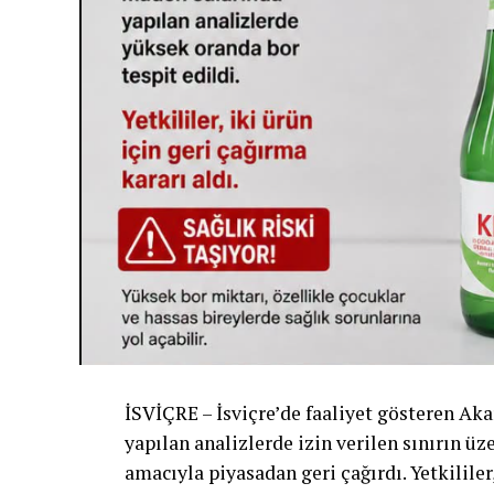
İSVİÇRE – İsviçre’de faaliyet gösteren Akar
yapılan analizlerde izin verilen sınırın üz
amacıyla piyasadan geri çağırdı. Yetkilile