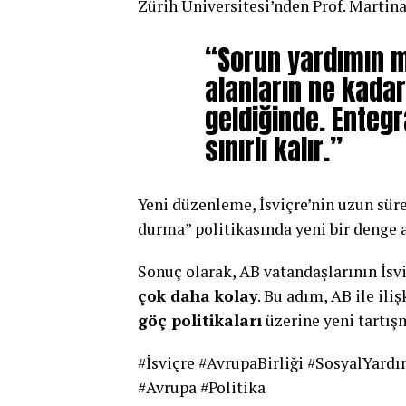
Zürih Üniversitesi’nden Prof. Martina
“Sorun yardımın m
alanların ne kada
geldiğinde. Entegr
sınırlı kalır.”
Yeni düzenleme, İsviçre’nin uzun sür
durma” politikasında yeni bir denge a
Sonuç olarak, AB vatandaşlarının İsvi
çok daha kolay
. Bu adım, AB ile ili
göç politikaları
üzerine yeni tartış
#İsviçre #AvrupaBirliği #SosyalYar
#Avrupa #Politika