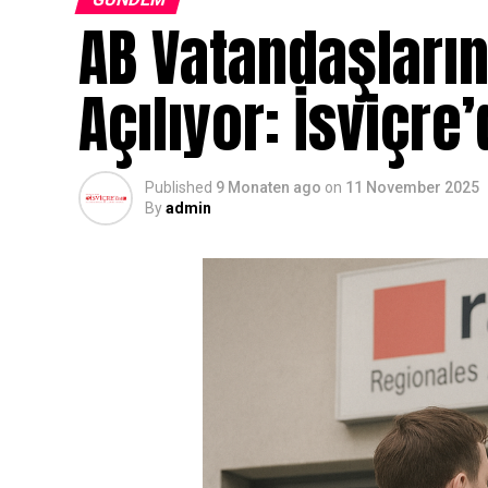
AB Vatandaşların
Açılıyor: İsviçr
Published
9 Monaten ago
on
11 November 2025
By
admin