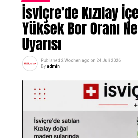
İsviçre’de Kızılay İç
Yüksek Bor Oranı N
Uyarısı
Published
2 Wochen ago
on
24 Juli 2026
By
admin