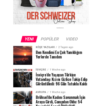
YENI
POPÜLER
VIDEO
KÖŞE YAZILARI
2 Tagen ago
Ben Kendimi En Çok Yanıldığım
Yerlerde Tanıdım
İSVIÇRE
1 Woche ago
İsviçre’de Yaşayan Türkiye
Vatandaşı Kızını Gizlice Takip Edip
Görüntüledi: 96 Gün Tutuklu Kaldı
AVRUPA
1 Woche ago
Brüksel’de Kadını Savunmak İçin
Araya Girdi, Canından Oldu: 54