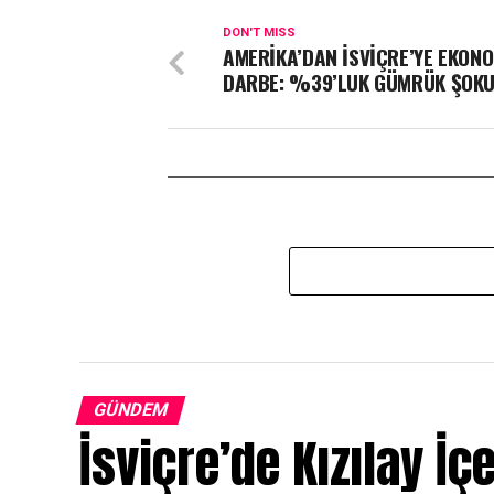
DON'T MISS
AMERİKA’DAN İSVİÇRE’YE EKON
DARBE: %39’LUK GÜMRÜK ŞOK
GÜNDEM
İsviçre’de Kızılay İç