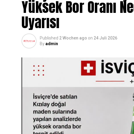
Yüksek Bor Oranı N
Uyarısı
Published
2 Wochen ago
on
24 Juli 2026
By
admin