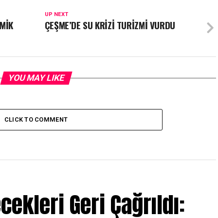
UP NEXT
OMİK
ÇEŞME’DE SU KRİZİ TURİZMİ VURDU
U
YOU MAY LIKE
CLICK TO COMMENT
ecekleri Geri Çağrıldı: