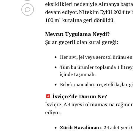
eksiklikleri nedeniyle Almanya başt
devam ediyor. Nitekim Eylül 2024’te 
100 ml kuralına geri dönüldü.
Mevcut Uygulama Neydi?
Şu an geçerli olan kural gereği:
Her sıvı, jel veya aerosol ürünü en
Tüm bu ürünler toplamda 1 litreyi 
içinde taşınmalı.
Bebek mamaları, reçeteli ilaçlar gib
İsviçre’de Durum Ne?
İsviçre, AB üyesi olmamasına rağmen 
ediyor.
Zürih Havalimanı
: 24 adet yeni