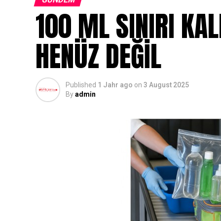
100 ML SINIRI KA
HENÜZ DEĞİL
Published
1 Jahr ago
on
3 August 2025
By
admin