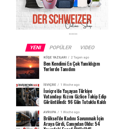
YENI
POPÜLER
VIDEO
KÖŞE YAZILARI
2 Tagen ago
Ben Kendimi En Çok Yanıldığım
Yerlerde Tanıdım
İSVIÇRE
1 Woche ago
İsviçre’de Yaşayan Türkiye
Vatandaşı Kızını Gizlice Takip Edip
Görüntüledi: 96 Gün Tutuklu Kaldı
AVRUPA
1 Woche ago
Brüksel’de Kadını Savunmak İçin
Araya Girdi, Canından Oldu: 54