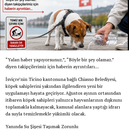
#Switzerland #ÇalışanHakları #ArbeitnehmerRechte
* Kızılay Doğal Maden Suyu
#NeuchâtelKararı #NeuenburgUrteil
* Şişe: 200 ml
#KartBasmaZorunluluğu #StempelnPflicht
* Son tüketim tarihi: 31 Temmuz 2027
#İşverenHakları #ArbeitgeberRechte #İsviçreAdaleti
* Kızılay Elma Aromalı Gazlı İçecek
#SchweizerRecht #TuvaletMoları #WCpausen #Sendika
* Şişe: 200 ml
#Gewerkschaft #neuenburg #neuchatel
* Son tüketim tarihi: 20 Şubat 2027
Yetkililer, yalnızca bu son tüketim tarihlerine sahip
RELATED TOPICS:
“Yalan haber yapıyorsunuz.”, “Böyle bir şey olamaz.”
ürünlerin geri çağırma kapsamında olduğunu belirtti.
UP NEXT
diyen takipçilerimiz için haberin ayrıntıları…
TİCİNO’DA REŞİT OLMAYANLARIN PEDOFİL AVLAMA
Ürünleri tüketmeyin, fişsiz de iade edebilirsiniz
OPERASYONU: LİDER 13 YAŞINDA
İsviçre’nin Ticino kantonuna bağlı Chiasso Belediyesi,
Akar Swiss AG, tüketicilerden belirtilen ürünleri
köpek sahiplerini yakından ilgilendiren yeni bir
DON'T MISS
İSVİÇRELİLER ŞEHİRLERİ TERK EDİYOR – NEDENLERİ
kesinlikle tüketmemelerini istedi. Geri çağırma
uygulamayı hayata geçiriyor. Ağustos ayının ortasından
NELER?
kapsamındaki içecekler, satın alma fişi ibraz edilmeden
itibaren köpek sahipleri yalnızca hayvanlarının dışkısını
satın alındıkları market veya satış noktasına teslim
toplamakla kalmayacak, kamusal alanlara yaptığı idrarı
edilebilecek. Ürün bedeli tüketicilere tam olarak iade
da suyla temizlemekle yükümlü olacak.
edilecek.
Yanında Su Şişesi Taşımak Zorunlu