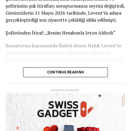
Görüşlerinizi yorumlarda paylaşabilirsiniz.
şoförünün şok itirafları soruşturmanın seyrini değiştirdi.
Görüntülerin 11 Mayıs 2026 tarihinde, Levent’in adaya
Kaynak: İsviçre Devlet Televizyonu RSI
gerçekleştirdiği son ziyarette çekildiği iddia edilmişti.
Şoföründen İtiraf: „Benim Hesabımla Jeton Aldırdı“
Soruşturma kapsamında ifadesi alınan Haluk Levent’in
şoförünün beyanları, Kıbrıs’taki kumar iddialarını
derinleştirdi. Şoför, Levent’in konser için Kıbrıs’a gittiği
dönemlerde kumar oynadığını ve kendi banka hesabını
CONTINUE READING
kullanarak ünlü sanatçıya 1 ila 2 milyon TL civarında
kumarhane jetonu aldırdığını öne sürdü. İşlemlerden
şüphelenmesine rağmen işini kaybetme korkusuyla ses
ADVERTISEMENT
çıkaramadığını belirten şoför, tüm WhatsApp
yazışmalarını delil olarak sakladığını ifade etti.
Haluk Levent: „Kötü Bir Zaafım Var, Ama Ahbap
Parasına Dokunmadım“