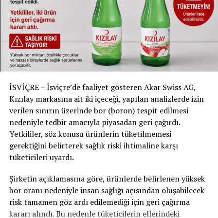
Karar, işçi sendikaları arasında büyük endişe yarattı.
Neuchâtel’deki Unia Sendikası’ndan Solenn Ochsner, bu
tür uygulamaların işyerinde çalışanlar üzerinde daha
fazla baskı oluşturabileceğini belirterek, „Bazı işçiler,
tuvaleti sık kullanmak zorunda kaldıklarında, doktor
raporu sunmak zorunda bile kalabiliyorlar. Bu durum, iş
yerinde huzursuzluğu artırabilir“ dedi. Ochsner, bu tür
uygulamaların başka firmalar tarafından da
İSVİÇRE – İsviçre’de faaliyet gösteren Akar Swiss AG,
benimsenmesi halinde, çalışan haklarının daha da
Kızılay markasına ait iki içeceği, yapılan analizlerde izin
zayıflayabileceği konusunda uyardı.
verilen sınırın üzerinde bor (boron) tespit edilmesi
nedeniyle tedbir amacıyla piyasadan geri çağırdı.
Kart Basma Zorunluluğu Diğer Firmalara da
Yetkililer, söz konusu ürünlerin tüketilmemesi
Sıçrayabilir
gerektiğini belirterek sağlık riski ihtimaline karşı
tüketicileri uyardı.
Jean Singer et Cie dışında, Neuchâtel’de faaliyet
gösteren diğer saat üreticileri de benzer politikalar
Şirketin açıklamasına göre, ürünlerde belirlenen yüksek
uyguluyor. RTS’nin yaptığı araştırmaya göre, üç büyük
bor oranı nedeniyle insan sağlığı açısından oluşabilecek
saat firması olan Sellita, Universo ve Rubattel et
risk tamamen göz ardı edilemediği için geri çağırma
Weyermann’da da çalışanlar tuvalet molaları sırasında
kararı alındı. Bu nedenle tüketicilerin ellerindeki