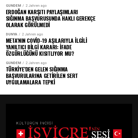
GÜNDEM
2 Jahren ago
ERDOĞAN KARŞITI PAYLAŞIMLARI
SIĞINMA BAŞVURUSUNDA HAKLI GEREKÇE
OLARAK GÖRÜLMEDİ
DÜNYA
2 Jahren ago
META’NIN COVİD-19 AŞILARIYLA İLGİLİ
YANILTICI BİLGİ KARARI: İFADE
ÖZGÜRLÜĞÜNÜ KISITLIYOR MU?
GÜNDEM
2 Jahren ago
TÜRKİYE’DEN GELEN SIĞINMA
BAŞVURULARINA GETİRİLEN SERT
UYGULAMALARA TEPKİ