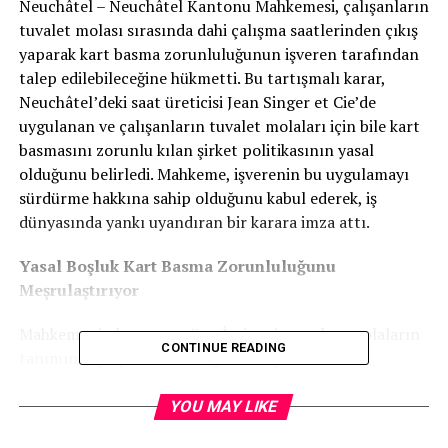
Neuchâtel – Neuchâtel Kantonu Mahkemesi, çalışanların
tuvalet molası sırasında dahi çalışma saatlerinden çıkış
yaparak kart basma zorunluluğunun işveren tarafından
talep edilebileceğine hükmetti. Bu tartışmalı karar,
Neuchâtel’deki saat üreticisi Jean Singer et Cie’de
uygulanan ve çalışanların tuvalet molaları için bile kart
basmasını zorunlu kılan şirket politikasının yasal
olduğunu belirledi. Mahkeme, işverenin bu uygulamayı
sürdürme hakkına sahip olduğunu kabul ederek, iş
dünyasında yankı uyandıran bir karara imza attı.
Yasal Boşluk Kart Basma Zorunluluğunu
Meşrulaştırıyor
Mahkemenin kararına göre, İsviçre iş yasaları molaların
CONTINUE READING
tanımını açıkça belirtmediğinden, işverenlerin
çalışanlardan tuvalet molası sırasında kart basmalarını
istemeleri yasal bir boşluktan kaynaklanıyor. Bu boşluk,
YOU MAY LIKE
işverenlere bu tür uygulamalar konusunda geniş bir