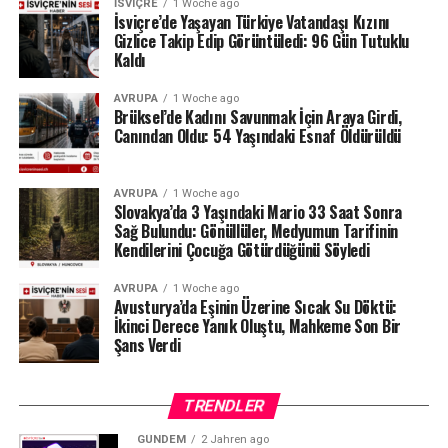
İSVIÇRE
1 Woche ago
belgelerinin şeffaf olduğunu, İçişleri Bakanlığı
İsviçre’de Yaşayan Türkiye Vatandaşı Kızını
tarafından da düzenli olarak denetlendiğini hatırlattı.
Gizlice Takip Edip Görüntüledi: 96 Gün Tutuklu
Kaldı
Milyonlarca liralık para transferleri ve şoförün iddiaları
AVRUPA
1 Woche ago
üzerinden derinleşen soruşturmada gözler, yargı
Brüksel’de Kadını Savunmak İçin Araya Girdi,
makamlarının atacağı bir sonraki adıma çevrilmiş
Canından Oldu: 54 Yaşındaki Esnaf Öldürüldü
durumda.
#ahbap
#turkiye
#sondakika
AVRUPA
1 Woche ago
Slovakya’da 3 Yaşındaki Mario 33 Saat Sonra
Sağ Bulundu: Gönüllüler, Medyumun Tarifinin
Kendilerini Çocuğa Götürdüğünü Söyledi
AVRUPA
1 Woche ago
Avusturya’da Eşinin Üzerine Sıcak Su Döktü:
İkinci Derece Yanık Oluştu, Mahkeme Son Bir
Şans Verdi
TRENDLER
GÜNDEM
2 Jahren ago