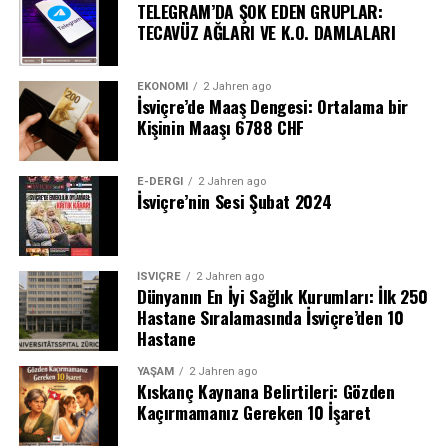
TELEGRAM’DA ŞOK EDEN GRUPLAR:
TECAVÜZ AĞLARI VE K.O. DAMLALARI
EKONOMI
2 Jahren ago
İsviçre’de Maaş Dengesi: Ortalama bir
Kişinin Maaşı 6788 CHF
E-DERGI
2 Jahren ago
İsviçre’nin Sesi Şubat 2024
İSVIÇRE
2 Jahren ago
Dünyanın En İyi Sağlık Kurumları: İlk 250
Hastane Sıralamasında İsviçre’den 10
Hastane
YAŞAM
2 Jahren ago
Kıskanç Kaynana Belirtileri: Gözden
Kaçırmamanız Gereken 10 İşaret