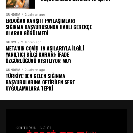
GÜNDEM
2 Jahren ago
ERDOĞAN KARŞITI PAYLAŞIMLARI
SIĞINMA BAŞVURUSUNDA HAKLI GEREKÇE
OLARAK GÖRÜLMEDİ
DÜNYA
2 Jahren ago
META’NIN COVİD-19 AŞILARIYLA İLGİLİ
YANILTICI BİLGİ KARARI: İFADE
ÖZGÜRLÜĞÜNÜ KISITLIYOR MU?
GÜNDEM
2 Jahren ago
TÜRKİYE’DEN GELEN SIĞINMA
BAŞVURULARINA GETİRİLEN SERT
UYGULAMALARA TEPKİ