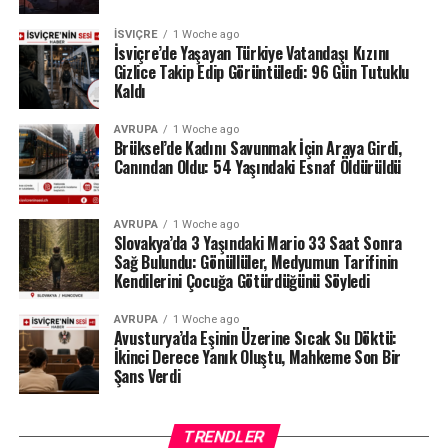
olmadığını savunan sanatçı, derneğin tüm harcama ve
İSVIÇRE
1 Woche ago
belgelerinin şeffaf olduğunu, İçişleri Bakanlığı
İsviçre’de Yaşayan Türkiye Vatandaşı Kızını
tarafından da düzenli olarak denetlendiğini hatırlattı.
Gizlice Takip Edip Görüntüledi: 96 Gün Tutuklu
Kaldı
Milyonlarca liralık para transferleri ve şoförün iddiaları
AVRUPA
1 Woche ago
üzerinden derinleşen soruşturmada gözler, yargı
Brüksel’de Kadını Savunmak İçin Araya Girdi,
makamlarının atacağı bir sonraki adıma çevrilmiş
Canından Oldu: 54 Yaşındaki Esnaf Öldürüldü
durumda.
#ahbap
#turkiye
#sondakika
AVRUPA
1 Woche ago
Slovakya’da 3 Yaşındaki Mario 33 Saat Sonra
Sağ Bulundu: Gönüllüler, Medyumun Tarifinin
Kendilerini Çocuğa Götürdüğünü Söyledi
AVRUPA
1 Woche ago
Avusturya’da Eşinin Üzerine Sıcak Su Döktü:
İkinci Derece Yanık Oluştu, Mahkeme Son Bir
Şans Verdi
TRENDLER