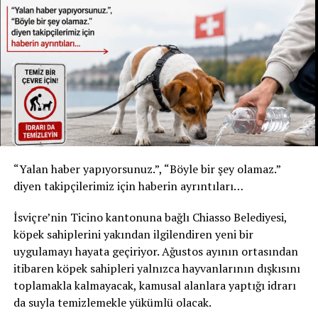
Geri çağırma şu iki ürünü kapsıyor:
KANTON NİDWALDEN 2025 YILINDA AİLE ÇOCUK
YARDIMLARINI ARTIRACAK
* Kızılay Doğal Maden Suyu
* Şişe: 200 ml
* Son tüketim tarihi: 31 Temmuz 2027
* Kızılay Elma Aromalı Gazlı İçecek
* Şişe: 200 ml
* Son tüketim tarihi: 20 Şubat 2027
Yetkililer, yalnızca bu son tüketim tarihlerine sahip
“Yalan haber yapıyorsunuz.”, “Böyle bir şey olamaz.”
ürünlerin geri çağırma kapsamında olduğunu belirtti.
diyen takipçilerimiz için haberin ayrıntıları…
Ürünleri tüketmeyin, fişsiz de iade edebilirsiniz
İsviçre’nin Ticino kantonuna bağlı Chiasso Belediyesi,
Akar Swiss AG, tüketicilerden belirtilen ürünleri
köpek sahiplerini yakından ilgilendiren yeni bir
kesinlikle tüketmemelerini istedi. Geri çağırma
uygulamayı hayata geçiriyor. Ağustos ayının ortasından
kapsamındaki içecekler, satın alma fişi ibraz edilmeden
itibaren köpek sahipleri yalnızca hayvanlarının dışkısını
satın alındıkları market veya satış noktasına teslim
toplamakla kalmayacak, kamusal alanlara yaptığı idrarı
edilebilecek. Ürün bedeli tüketicilere tam olarak iade
da suyla temizlemekle yükümlü olacak.