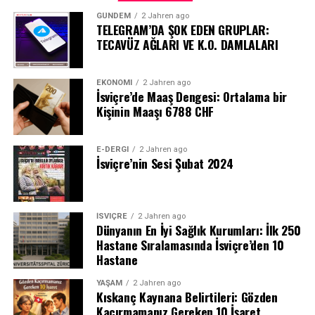
GÜNDEM
2 Jahren ago
TELEGRAM’DA ŞOK EDEN GRUPLAR:
TECAVÜZ AĞLARI VE K.O. DAMLALARI
EKONOMI
2 Jahren ago
İsviçre’de Maaş Dengesi: Ortalama bir
Kişinin Maaşı 6788 CHF
E-DERGI
2 Jahren ago
İsviçre’nin Sesi Şubat 2024
İSVIÇRE
2 Jahren ago
Dünyanın En İyi Sağlık Kurumları: İlk 250
Hastane Sıralamasında İsviçre’den 10
Hastane
YAŞAM
2 Jahren ago
Kıskanç Kaynana Belirtileri: Gözden
Kaçırmamanız Gereken 10 İşaret