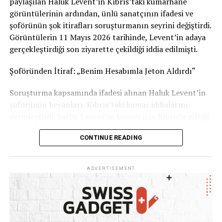
paylaşılan Haluk Levent’in Kıbrıs’taki kumarhane
Sizce bu uygulama tüm İsviçre’de uygulanmalı mı?
görüntülerinin ardından, ünlü sanatçının ifadesi ve
Görüşlerinizi yorumlarda paylaşabilirsiniz.
şoförünün şok itirafları soruşturmanın seyrini değiştirdi.
Görüntülerin 11 Mayıs 2026 tarihinde, Levent’in adaya
Kaynak: İsviçre Devlet Televizyonu RSI
gerçekleştirdiği son ziyarette çekildiği iddia edilmişti.
Şoföründen İtiraf: „Benim Hesabımla Jeton Aldırdı“
Soruşturma kapsamında ifadesi alınan Haluk Levent’in
şoförünün beyanları, Kıbrıs’taki kumar iddialarını
derinleştirdi. Şoför, Levent’in konser için Kıbrıs’a gittiği
dönemlerde kumar oynadığını ve kendi banka hesabını
CONTINUE READING
kullanarak ünlü sanatçıya 1 ila 2 milyon TL civarında
kumarhane jetonu aldırdığını öne sürdü. İşlemlerden
şüphelenmesine rağmen işini kaybetme korkusuyla ses
ADVERTISEMENT
çıkaramadığını belirten şoför, tüm WhatsApp
yazışmalarını delil olarak sakladığını ifade etti.
Haluk Levent: „Kötü Bir Zaafım Var, Ama Ahbap
Parasına Dokunmadım“