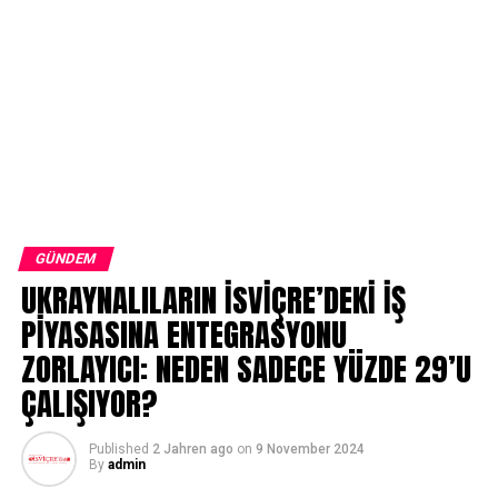
GÜNDEM
UKRAYNALILARIN İSVİÇRE’DEKİ İŞ
PİYASASINA ENTEGRASYONU
ZORLAYICI: NEDEN SADECE YÜZDE 29’U
ÇALIŞIYOR?
Published
2 Jahren ago
on
9 November 2024
By
admin