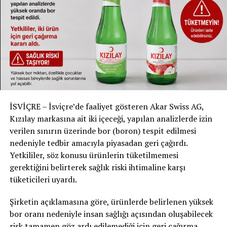
şirketler ve iş arayanlar arasında sıklıkla uyuşmazlıklar
yaşanıyor,” diyor.
Bazı yetkililer ise RAV’a kayıt olmanın işe girmek için
yeterli olmadığını savunuyor. Konferans der
Kantonsregierungen KDK’dan Nicole Gysin, “Önemli
olan, iş arayan kişilerin gerçekten desteklenmesidir.
Kimin yardımcı olduğu fark etmez, önemli olan bu
desteğin sağlanmasıdır” diyor.
İSVİÇRE – İsviçre’de faaliyet gösteren Akar Swiss AG,
Kızılay markasına ait iki içeceği, yapılan analizlerde izin
HEDEF: YÜZDE 40 İSTİHDAM ORANI
verilen sınırın üzerinde bor (boron) tespit edilmesi
nedeniyle tedbir amacıyla piyasadan geri çağırdı.
Ukraynalıların İsviçre’deki iş gücü piyasasına
Yetkililer, söz konusu ürünlerin tüketilmemesi
entegrasyonu hedefi, 2024 sonuna kadar yüzde 40’a
gerektiğini belirterek sağlık riski ihtimaline karşı
ulaşmak olarak belirlenmişti. Ancak mevcut durumda bu
tüketicileri uyardı.
oran yüzde 29’dadır. Gerber, hedefin ulaşılabilirliğini
değerlendireceklerini ancak, iki yıl önce gelen kişilerin
Şirketin açıklamasına göre, ürünlerde belirlenen yüksek
istihdam oranının yüzde 35 olduğunu belirtiyor. Fakat yıl
bor oranı nedeniyle insan sağlığı açısından oluşabilecek
sonuna kadar gelen yeni Ukraynalı mültecilerle bu oran
risk tamamen göz ardı edilemediği için geri çağırma