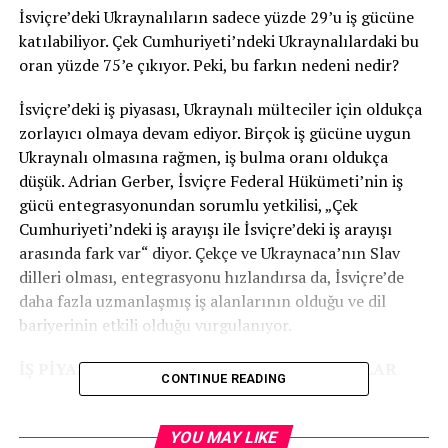
İsviçre’deki Ukraynalıların sadece yüzde 29’u iş gücüne
katılabiliyor. Çek Cumhuriyeti’ndeki Ukraynalılardaki bu
oran yüzde 75’e çıkıyor. Peki, bu farkın nedeni nedir?
İsviçre’deki iş piyasası, Ukraynalı mülteciler için oldukça
zorlayıcı olmaya devam ediyor. Birçok iş gücüne uygun
Ukraynalı olmasına rağmen, iş bulma oranı oldukça
düşük. Adrian Gerber, İsviçre Federal Hükümeti’nin iş
gücü entegrasyonundan sorumlu yetkilisi, „Çek
Cumhuriyeti’ndeki iş arayışı ile İsviçre’deki iş arayışı
arasında fark var“ diyor. Çekçe ve Ukraynaca’nın Slav
dilleri olması, entegrasyonu hızlandırsa da, İsviçre’de
daha fazla uzmanlaşmış iş alanlarının olduğu ve dil
bariyerinin etkili olduğu vurgulanıyor.
İŞ PİYASASINA ENTEGRASYONDA ZORLUKLAR
CONTINUE READING
İsviçre’de iş arayan Ukraynalılar, karşılaştıkları engeller
nedeniyle diğer ülkelere kıyasla daha düşük bir başarı
YOU MAY LIKE