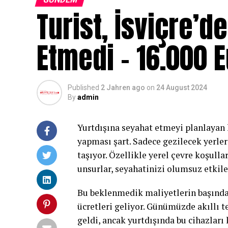
Turist, İsviçre’
Etmedi – 16.000 
Published
2 Jahren ago
on
24 August 2024
By
admin
Yurtdışına seyahat etmeyi planlayan 
yapması şart. Sadece gezilecek yerle
taşıyor. Özellikle yerel çevre koşulla
unsurlar, seyahatinizi olumsuz etkile
Bu beklenmedik maliyetlerin başında
ücretleri geliyor. Günümüzde akıllı t
geldi, ancak yurtdışında bu cihazları 