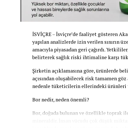
İSVİÇRE – İsviçre’de faaliyet gösteren Akar
yapılan analizlerde izin verilen sınırın üz
amacıyla piyasadan geri çağırdı. Yetkilile
belirterek sağlık riski ihtimaline karşı tük
Şirketin açıklamasına göre, ürünlerde beli
açısından oluşabilecek risk tamamen göz a
nedenle tüketicilerin ellerindeki ürünleri
Bor nedir, neden önemli?
Bor, doğada bulunan ve özellikle toprak ile
mineraldir. İnsan vücudu çok düşük miktar