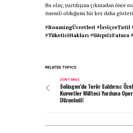
Bu olay, yurtdışına çıkmadan önce ro
önemli olduğunu bir kez daha gösteri
#RoamingÜcretleri #İsviçreTatil 
#TüketiciHakları #SürprizFatura
RELATED TOPICS:
DON'T MISS
Solingen’de Terör Saldırısı: Öze
Kuvvetler Mülteci Yurduna Ope
Düzenledi!