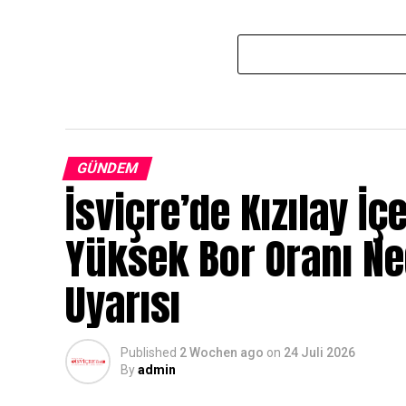
GÜNDEM
İsviçre’de Kızılay İç
Yüksek Bor Oranı N
Uyarısı
Published
2 Wochen ago
on
24 Juli 2026
By
admin