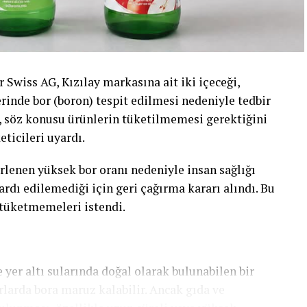
 Swiss AG, Kızılay markasına ait iki içeceği,
erinde bor (boron) tespit edilmesi nedeniyle tedbir
r, söz konusu ürünlerin tüketilmemesi gerektiğini
eticileri uyardı.
rlenen yüksek bor oranı nedeniyle insan sağlığı
rdı edilemediği için geri çağırma kararı alındı. Bu
 tüketmemeleri istendi.
 yer altı sularında doğal olarak bulunabilen bir
larda bora maruz kalabilir. Ancak gıda ve