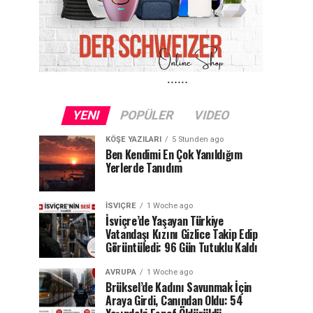
YENI
POPÜLER
VIDEO
KÖŞE YAZILARI
5 Stunden ago
Ben Kendimi En Çok Yanıldığım
Yerlerde Tanıdım
İSVIÇRE
1 Woche ago
İsviçre’de Yaşayan Türkiye
Vatandaşı Kızını Gizlice Takip Edip
Görüntüledi: 96 Gün Tutuklu Kaldı
AVRUPA
1 Woche ago
Brüksel’de Kadını Savunmak İçin
Araya Girdi, Canından Oldu: 54