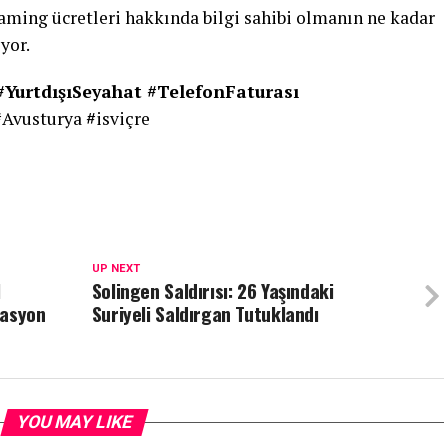
aming ücretleri hakkında bilgi sahibi olmanın ne kadar
yor.
#YurtdışıSeyahat #TelefonFaturası
#
Avusturya
#
isviçre
UP NEXT
l
Solingen Saldırısı: 26 Yaşındaki
rasyon
Suriyeli Saldırgan Tutuklandı
YOU MAY LIKE