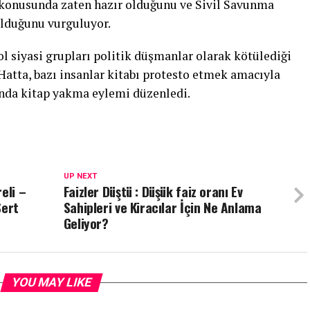
 konusunda zaten hazır olduğunu ve Sivil Savunma
olduğunu vurguluyor.
ol siyasi grupları politik düşmanlar olarak kötülediği
 Hatta, bazı insanlar kitabı protesto etmek amacıyla
nda kitap yakma eylemi düzenledi.
UP NEXT
eli –
Faizler Düştü : Düşük faiz oranı Ev
Sert
Sahipleri ve Kiracılar İçin Ne Anlama
Geliyor?
YOU MAY LIKE