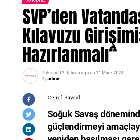
SVP’den Vatandaş
Kılavuzu Girişimi
Hazırlanmalı“
Published
2 Jahren ago
on
21 März 2024
By
admin
Cemil Baysal
Soğuk Savaş döneminde 
güçlendirmeyi amaçlaya
yeniden basılması gere