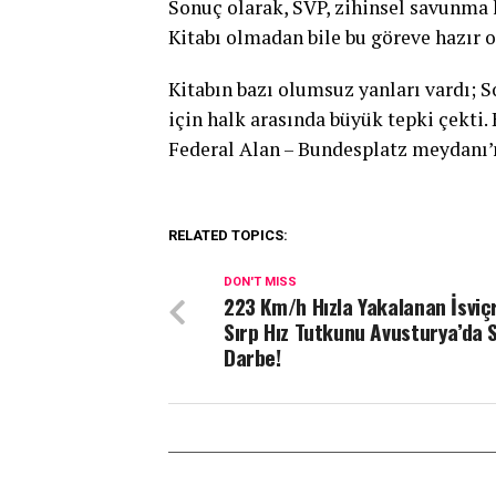
Sonuç olarak, SVP, zihinsel savunma
Kitabı olmadan bile bu göreve hazır 
Kitabın bazı olumsuz yanları vardı; S
için halk arasında büyük tepki çekti.
Federal Alan – Bundesplatz meydanı’
RELATED TOPICS:
DON'T MISS
223 Km/h Hızla Yakalanan İsviçr
Sırp Hız Tutkunu Avusturya’da 
Darbe!