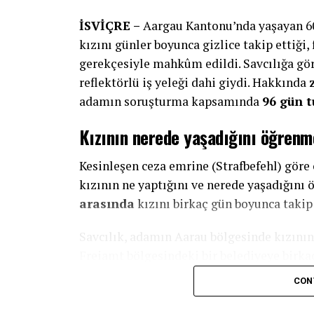
İSVİÇRE –
Aargau Kantonu’nda yaşayan 60 
kızını günler boyunca gizlice takip ettiği,
gerekçesiyle mahkûm edildi. Savcılığa gör
reflektörlü iş yeleği dahi giydi. Hakkında
adamın soruşturma kapsamında
96 gün t
Kızının nerede yaşadığını öğrenm
Kesinleşen ceza emrine (Strafbefehl) göre 
kızının ne yaptığını ve nerede yaşadığın
arasında
kızını birkaç gün boyunca takip 
Savcılık, adamın Aarau bölgesinde kızını
Freiamt bölgesindeki bir belediyeye birkaç 
CON
Baba burada kızını gözlemledi ve çok sayıda
hareketlerini kayıt altına almak amacıyla 