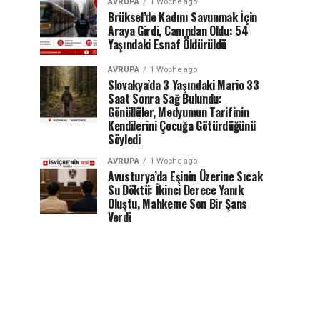
AVRUPA
1 Woche ago
Brüksel’de Kadını Savunmak İçin
Araya Girdi, Canından Oldu: 54
Yaşındaki Esnaf Öldürüldü
AVRUPA
1 Woche ago
Slovakya’da 3 Yaşındaki Mario 33
Saat Sonra Sağ Bulundu:
Gönüllüler, Medyumun Tarifinin
Kendilerini Çocuğa Götürdüğünü
Söyledi
AVRUPA
1 Woche ago
Avusturya’da Eşinin Üzerine Sıcak
Su Döktü: İkinci Derece Yanık
Oluştu, Mahkeme Son Bir Şans
Verdi