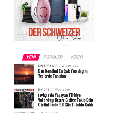
YENI
POPÜLER
VIDEO
KÖŞE YAZILARI
2 Tagen ago
Ben Kendimi En Çok Yanıldığım
Yerlerde Tanıdım
İSVIÇRE
1 Woche ago
İsviçre’de Yaşayan Türkiye
Vatandaşı Kızını Gizlice Takip Edip
Görüntüledi: 96 Gün Tutuklu Kaldı