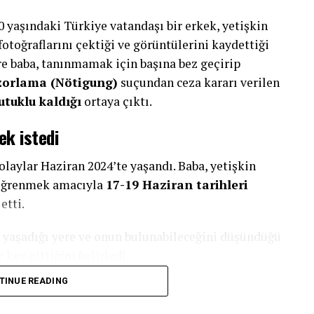
yaşındaki Türkiye vatandaşı bir erkek, yetişkin
 fotoğraflarını çektiği ve görüntülerini kaydettiği
e baba, tanınmamak için başına bez geçirip
zorlama (Nötigung)
suçundan ceza kararı verilen
utuklu kaldığı
ortaya çıktı.
ek istedi
olaylar Haziran 2024’te yaşandı. Baba, yetişkin
ı öğrenmek amacıyla
17-19 Haziran tarihleri
etti.
n yaşadığı yere ve onun bulunabileceğini düşündüğü
kez gittiğini belirledi.
TINUE READING
 fotoğrafını çekti. İki ayrı olayda ise kızının
onu videoya aldı.