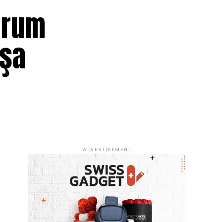
urum
aşa
ADVERTISEMENT