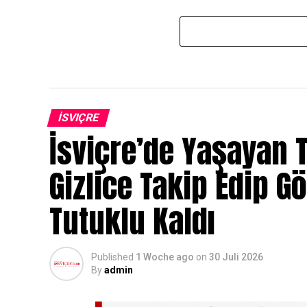
İSVIÇRE
İsviçre’de Yaşayan T
Gizlice Takip Edip G
Tutuklu Kaldı
Published
1 Woche ago
on
30 Juli 2026
By
admin