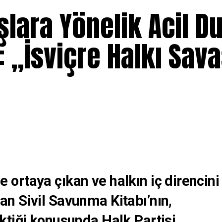
lara Yönelik Acil D
: „İsviçre Halkı Sav
ortaya çıkan ve halkın iç direncini
n Sivil Savunma Kitabı’nın,
ktiği konusunda Halk Partisi