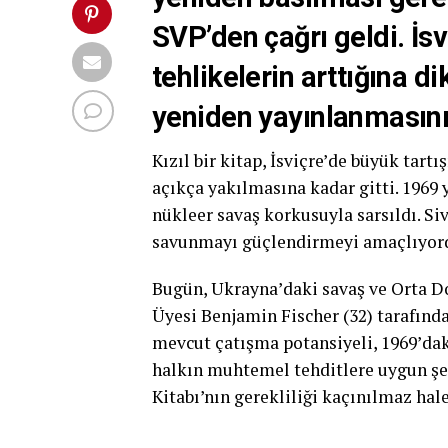
SVP’den çağrı geldi. İsv
tehlikelerin arttığına d
yeniden yayınlanmasının
Kızıl bir kitap, İsviçre’de büyük tar
açıkça yakılmasına kadar gitti. 1969 
nükleer savaş korkusuyla sarsıldı. Siv
savunmayı güçlendirmeyi amaçlıyor
Bugün, Ukrayna’daki savaş ve Orta Do
Üyesi Benjamin Fischer (32) tarafından
mevcut çatışma potansiyeli, 1969’da
halkın muhtemel tehditlere uygun şek
Kitabı’nın gerekliliği kaçınılmaz hale