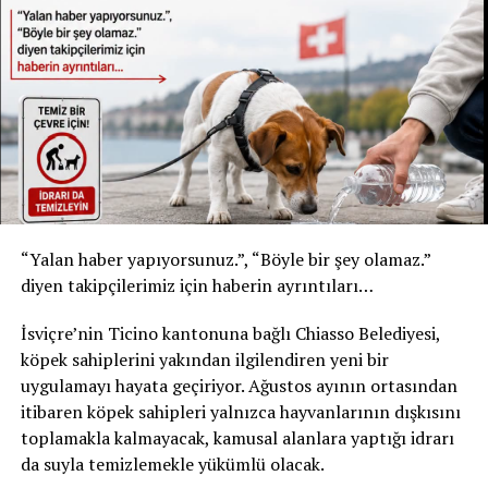
Geri çağırma şu iki ürünü kapsıyor:
* Kızılay Doğal Maden Suyu
* Şişe: 200 ml
* Son tüketim tarihi: 31 Temmuz 2027
* Kızılay Elma Aromalı Gazlı İçecek
* Şişe: 200 ml
* Son tüketim tarihi: 20 Şubat 2027
Yetkililer, yalnızca bu son tüketim tarihlerine sahip
“Yalan haber yapıyorsunuz.”, “Böyle bir şey olamaz.”
ürünlerin geri çağırma kapsamında olduğunu belirtti.
diyen takipçilerimiz için haberin ayrıntıları…
Ürünleri tüketmeyin, fişsiz de iade edebilirsiniz
İsviçre’nin Ticino kantonuna bağlı Chiasso Belediyesi,
Akar Swiss AG, tüketicilerden belirtilen ürünleri
köpek sahiplerini yakından ilgilendiren yeni bir
kesinlikle tüketmemelerini istedi. Geri çağırma
uygulamayı hayata geçiriyor. Ağustos ayının ortasından
kapsamındaki içecekler, satın alma fişi ibraz edilmeden
itibaren köpek sahipleri yalnızca hayvanlarının dışkısını
satın alındıkları market veya satış noktasına teslim
toplamakla kalmayacak, kamusal alanlara yaptığı idrarı
edilebilecek. Ürün bedeli tüketicilere tam olarak iade
da suyla temizlemekle yükümlü olacak.