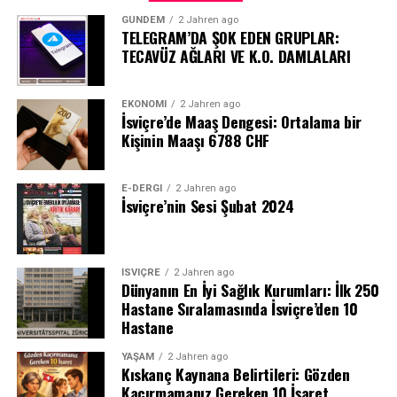
GÜNDEM
2 Jahren ago
TELEGRAM’DA ŞOK EDEN GRUPLAR:
TECAVÜZ AĞLARI VE K.O. DAMLALARI
EKONOMI
2 Jahren ago
İsviçre’de Maaş Dengesi: Ortalama bir
Kişinin Maaşı 6788 CHF
E-DERGI
2 Jahren ago
İsviçre’nin Sesi Şubat 2024
İSVIÇRE
2 Jahren ago
Dünyanın En İyi Sağlık Kurumları: İlk 250
Hastane Sıralamasında İsviçre’den 10
Hastane
YAŞAM
2 Jahren ago
Kıskanç Kaynana Belirtileri: Gözden
Kaçırmamanız Gereken 10 İşaret