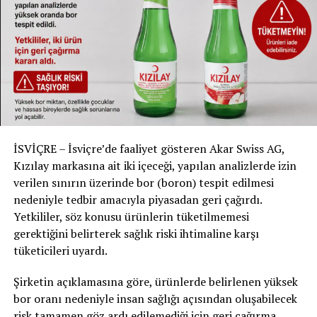
Bölgesel Farklılıklar ve Göçmenlerin Rolü
Sınırda yapılan tutuklamaların büyük kısmının Avrupa
kökenli suçlulara ait olduğu tespit edildi. Almanya,
Romanya ve Polonya vatandaşları en sık yakalanan
kişiler arasında. Göçmenler, özellikle Afganistan, Suriye,
Irak ve İran’dan gelenler, bu süreçte çok az bir rol
oynuyor.
İSVİÇRE – İsviçre’de faaliyet gösteren Akar Swiss AG,
Kızılay markasına ait iki içeceği, yapılan analizlerde izin
Gelecek Planları ve Sınır Kontrollerinin Sürekliliği
verilen sınırın üzerinde bor (boron) tespit edilmesi
Almanya Başbakanı Olaf Scholz, sınır kontrollerinin
nedeniyle tedbir amacıyla piyasadan geri çağırdı.
etkin olduğunu belirtiyor ve bu uygulamanın devam
Yetkililer, söz konusu ürünlerin tüketilmemesi
etmesini planlıyor. Yeni Schengen sınır düzenlemeleri
gerektiğini belirterek sağlık riski ihtimaline karşı
çerçevesinde, kontrollerin üç yıl süresince devam etmesi
tüketicileri uyardı.
öngörülüyor
Şirketin açıklamasına göre, ürünlerde belirlenen yüksek
#SınırKontrolleri #SuçOranı #Almanya #İsviçre
bor oranı nedeniyle insan sağlığı açısından oluşabilecek
#Güvenlik #Tutuklamalar #Göçmenler #Hukuk
risk tamamen göz ardı edilemediği için geri çağırma