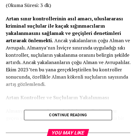
(Okuma Süresi: 3 dk)
Artan sınır kontrollerinin asıl amacı, uluslararası
kriminal suçlular ile kaçak sığınmacıların
yakalanmasını sağlamak ve geçişleri denetimleri
artırarak önlemekti.
Ancak yakalanların çoğu Alman ve
Avrupalı. Almanya’nın İsviçre sınırında uyguladığı sıkı
kontroller, suçluların yakalanma oranını belirgin şekilde
artırdı. Ancak yakalananların çoğu Alman ve Avrupalılar.
Ekim 2023’ten bu yana gerçekleştirilen bu kontroller
sonucunda, özellikle Alman kökenli suçluların sayısında
artış gözlemlendi.
Artan Kontroller ve Suçluların Yakalınması
Almanya’nın sınırda uyguladığı kontrollerin sayısı
CONTINUE READING
geçen yılın aynı dönemine göre yüzde 67 oranında bir
artışa neden oldu. Ekim 2023 ile Haziran 2024 arasında
toplam 889 tutuklama gerçekleşti. Ancak, bu artış ağır
YOU MAY LIKE