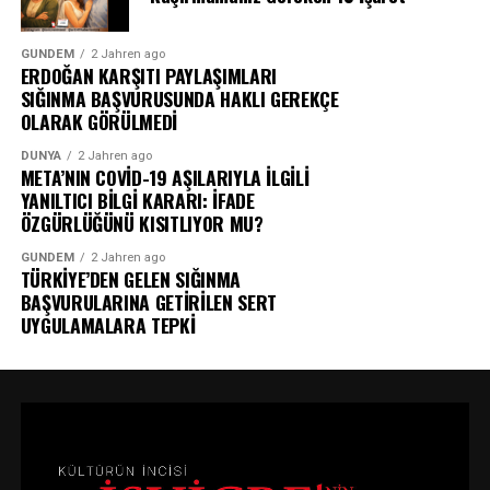
GÜNDEM
2 Jahren ago
ERDOĞAN KARŞITI PAYLAŞIMLARI
SIĞINMA BAŞVURUSUNDA HAKLI GEREKÇE
OLARAK GÖRÜLMEDİ
DÜNYA
2 Jahren ago
META’NIN COVİD-19 AŞILARIYLA İLGİLİ
YANILTICI BİLGİ KARARI: İFADE
ÖZGÜRLÜĞÜNÜ KISITLIYOR MU?
GÜNDEM
2 Jahren ago
TÜRKİYE’DEN GELEN SIĞINMA
BAŞVURULARINA GETİRİLEN SERT
UYGULAMALARA TEPKİ