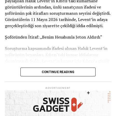
paylaşılan Haluk Levent’in Kıbrıs’taki kumarhane
Sizce bu uygulama tüm İsviçre’de uygulanmalı mı?
görüntülerinin ardından, ünlü sanatçının ifadesi ve
Görüşlerinizi yorumlarda paylaşabilirsiniz.
şoförünün şok itirafları soruşturmanın seyrini değiştirdi.
Görüntülerin 11 Mayıs 2026 tarihinde, Levent’in adaya
Kaynak: İsviçre Devlet Televizyonu RSI
gerçekleştirdiği son ziyarette çekildiği iddia edilmişti.
Şoföründen İtiraf: „Benim Hesabımla Jeton Aldırdı“
Soruşturma kapsamında ifadesi alınan Haluk Levent’in
şoförünün beyanları, Kıbrıs’taki kumar iddialarını
derinleştirdi. Şoför, Levent’in konser için Kıbrıs’a gittiği
dönemlerde kumar oynadığını ve kendi banka hesabını
CONTINUE READING
kullanarak ünlü sanatçıya 1 ila 2 milyon TL civarında
kumarhane jetonu aldırdığını öne sürdü. İşlemlerden
şüphelenmesine rağmen işini kaybetme korkusuyla ses
ADVERTISEMENT
çıkaramadığını belirten şoför, tüm WhatsApp
yazışmalarını delil olarak sakladığını ifade etti.
Haluk Levent: „Kötü Bir Zaafım Var, Ama Ahbap
Parasına Dokunmadım“