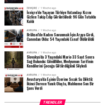
olmadığını savunan sanatçı, derneğin tüm harcama ve
İSVIÇRE
1 Woche ago
belgelerinin şeffaf olduğunu, İçişleri Bakanlığı
İsviçre’de Yaşayan Türkiye Vatandaşı Kızını
tarafından da düzenli olarak denetlendiğini hatırlattı.
Gizlice Takip Edip Görüntüledi: 96 Gün Tutuklu
Kaldı
Milyonlarca liralık para transferleri ve şoförün iddiaları
AVRUPA
1 Woche ago
üzerinden derinleşen soruşturmada gözler, yargı
Brüksel’de Kadını Savunmak İçin Araya Girdi,
makamlarının atacağı bir sonraki adıma çevrilmiş
Canından Oldu: 54 Yaşındaki Esnaf Öldürüldü
durumda.
#ahbap
#turkiye
#sondakika
AVRUPA
1 Woche ago
Slovakya’da 3 Yaşındaki Mario 33 Saat Sonra
Sağ Bulundu: Gönüllüler, Medyumun Tarifinin
Kendilerini Çocuğa Götürdüğünü Söyledi
AVRUPA
1 Woche ago
Avusturya’da Eşinin Üzerine Sıcak Su Döktü:
İkinci Derece Yanık Oluştu, Mahkeme Son Bir
Şans Verdi
TRENDLER