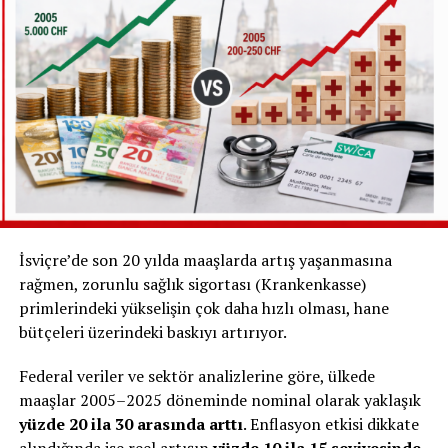
Çoğu kişi
yüzde 50 veya daha düşük oranlarda
çalışıyor
Sadece yaklaşık
her 7 kişiden 1’i tam zamanlı
çalışıyor
Tam zamanlı çalışanların ise önemli bir bölümü
serbest (kendi işini yapan)
kişilerden oluşuyor
İsviçre’de son 20 yılda maaşlarda artış yaşanmasına
rağmen, zorunlu sağlık sigortası (Krankenkasse)
primlerindeki yükselişin çok daha hızlı olması, hane
bütçeleri üzerindeki baskıyı artırıyor.
Federal veriler ve sektör analizlerine göre, ülkede
maaşlar 2005–2025 döneminde nominal olarak yaklaşık
yüzde 20 ila 30 arasında arttı
. Enflasyon etkisi dikkate