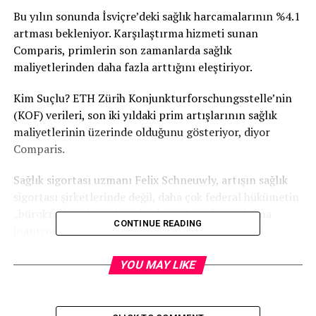
Bu yılın sonunda İsviçre’deki sağlık harcamalarının %4.1
artması bekleniyor. Karşılaştırma hizmeti sunan
Comparis, primlerin son zamanlarda sağlık
maliyetlerinden daha fazla arttığını eleştiriyor.
Kim Suçlu? ETH Zürih Konjunkturforschungsstelle’nin
(KOF) verileri, son iki yıldaki prim artışlarının sağlık
maliyetlerinin üzerinde olduğunu gösteriyor, diyor
Comparis.
Sağlık sigortası uzmanı Felix Schneuwly, artışın sağlık
sigortası şirketlerinde değil, daha çok federal hükümetin
„bürokrasi ve düzenlemelerde patlama“ yaşadığına
CONTINUE READING
inanıyor ve prim artışını bu nedenle sıkıntıya yol
açtığını belirtiyor. Bunun için de Alain Berset’in
yönetimindeki Departement’in sorumlu olduğunu
YOU MAY LIKE
söylüyor.
Maliyetler Nerede Özellikle Yükseliyor? KOF’un salı