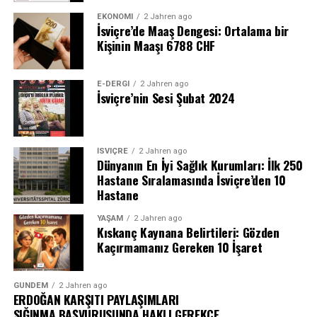
EKONOMI
2 Jahren ago
İsviçre’de Maaş Dengesi: Ortalama bir
Kişinin Maaşı 6788 CHF
E-DERGI
2 Jahren ago
İsviçre’nin Sesi Şubat 2024
İSVIÇRE
2 Jahren ago
Dünyanın En İyi Sağlık Kurumları: İlk 250
Hastane Sıralamasında İsviçre’den 10
Hastane
YAŞAM
2 Jahren ago
Kıskanç Kaynana Belirtileri: Gözden
Kaçırmamanız Gereken 10 İşaret
GÜNDEM
2 Jahren ago
ERDOĞAN KARŞITI PAYLAŞIMLARI
SIĞINMA BAŞVURUSUNDA HAKLI GEREKÇE