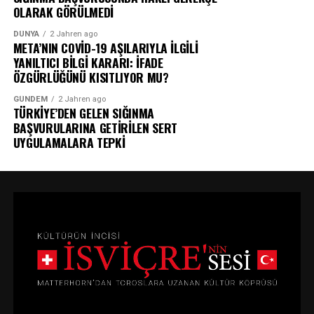
OLARAK GÖRÜLMEDİ
DÜNYA
2 Jahren ago
META’NIN COVİD-19 AŞILARIYLA İLGİLİ
YANILTICI BİLGİ KARARI: İFADE
ÖZGÜRLÜĞÜNÜ KISITLIYOR MU?
GÜNDEM
2 Jahren ago
TÜRKİYE’DEN GELEN SIĞINMA
BAŞVURULARINA GETİRİLEN SERT
UYGULAMALARA TEPKİ