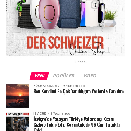
yaşlanan nüfus, yeni ve pahalı tedavi yöntemleri,
ilaç maliyetlerindeki artış ve sağlık hizmetlerine
olan talebin yükselmesi
yer alıyor.
Ekonomistler, maaş artışlarının devam etmesine rağmen
sağlık sigortası primlerinin hane gelirleri içindeki
payının giderek büyüdüğüne dikkat çekiyor. Bu da
özellikle orta gelir grubunda
alım gücünün
azalmasına
yol açan önemli faktörlerden biri olarak
öne çıkıyor.
YENI
POPÜLER
VIDEO
KÖŞE YAZILARI
19 Stunden ago
Ben Kendimi En Çok Yanıldığım Yerlerde Tanıdım
İSVIÇRE
1 Woche ago
İsviçre’de Yaşayan Türkiye Vatandaşı Kızını
Gizlice Takip Edip Görüntüledi: 96 Gün Tutuklu
Kaldı