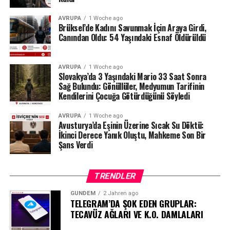
AVRUPA
1 Woche ago
Brüksel’de Kadını Savunmak İçin Araya Girdi,
Canından Oldu: 54 Yaşındaki Esnaf Öldürüldü
AVRUPA
1 Woche ago
Slovakya’da 3 Yaşındaki Mario 33 Saat Sonra
Sağ Bulundu: Gönüllüler, Medyumun Tarifinin
Kendilerini Çocuğa Götürdüğünü Söyledi
AVRUPA
1 Woche ago
Avusturya’da Eşinin Üzerine Sıcak Su Döktü:
İkinci Derece Yanık Oluştu, Mahkeme Son Bir
Şans Verdi
TRENDLER
GÜNDEM
2 Jahren ago
TELEGRAM’DA ŞOK EDEN GRUPLAR:
TECAVÜZ AĞLARI VE K.O. DAMLALARI