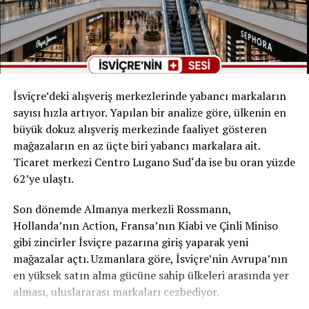
ve 2002 ile 2011 arasında ise %10’dan azdı.
Sağlık maliyetleri hakkındaki bu çalışma KOF tarafından
her zaman Comparis’in katkılarıyla yapılmaktadır.
İsviçre’deki alışveriş merkezlerinde yabancı markaların
sayısı hızla artıyor. Yapılan bir analize göre, ülkenin en
RELATED TOPICS:
büyük dokuz alışveriş merkezinde faaliyet gösteren
UP NEXT
mağazaların en az üçte biri yabancı markalara ait.
İsviçre’de Belirgin Bir Doğum Oranı Düşüşü
Ticaret merkezi Centro Lugano Sud‘da ise bu oran yüzde
DON'T MISS
62’ye ulaştı.
İsviçre’de Üçte Dördü Finansal Durumlarından Memnun
Son dönemde Almanya merkezli Rossmann,
Hollanda’nın Action, Fransa’nın Kiabi ve Çinli Miniso
gibi zincirler İsviçre pazarına giriş yaparak yeni
mağazalar açtı. Uzmanlara göre, İsviçre’nin Avrupa’nın
en yüksek satın alma gücüne sahip ülkeleri arasında yer
alması, uluslararası markaları cezbediyor.