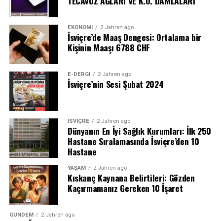
TECAVÜZ AĞLARI VE K.O. DAMLALARI
EKONOMI
2 Jahren ago
İsviçre’de Maaş Dengesi: Ortalama bir
Kişinin Maaşı 6788 CHF
E-DERGI
2 Jahren ago
İsviçre’nin Sesi Şubat 2024
İSVIÇRE
2 Jahren ago
Dünyanın En İyi Sağlık Kurumları: İlk 250
Hastane Sıralamasında İsviçre’den 10
Hastane
YAŞAM
2 Jahren ago
Kıskanç Kaynana Belirtileri: Gözden
Kaçırmamanız Gereken 10 İşaret
GÜNDEM
2 Jahren ago