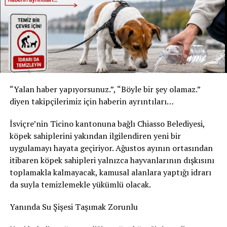
Tessin’de Şok Edici Karar: Üvey Kızına Yıllarca Cinsel
* Şişe: 200 ml
Tacizde Bulunan Adam 7,5 Yıl Hapis Cezası Aldı
* Son tüketim tarihi: 31 Temmuz 2027
* Kızılay Elma Aromalı Gazlı İçecek
DON'T MISS
Bern’de Uber Skandalı: Şoför, Genç Kızın Acil Durumunu
* Şişe: 200 ml
Kötüye Kullandı
* Son tüketim tarihi: 20 Şubat 2027
Yetkililer, yalnızca bu son tüketim tarihlerine sahip
“Yalan haber yapıyorsunuz.”, “Böyle bir şey olamaz.”
ürünlerin geri çağırma kapsamında olduğunu belirtti.
diyen takipçilerimiz için haberin ayrıntıları…
Ürünleri tüketmeyin, fişsiz de iade edebilirsiniz
İsviçre’nin Ticino kantonuna bağlı Chiasso Belediyesi,
Akar Swiss AG, tüketicilerden belirtilen ürünleri
köpek sahiplerini yakından ilgilendiren yeni bir
kesinlikle tüketmemelerini istedi. Geri çağırma
uygulamayı hayata geçiriyor. Ağustos ayının ortasından
kapsamındaki içecekler, satın alma fişi ibraz edilmeden
itibaren köpek sahipleri yalnızca hayvanlarının dışkısını
satın alındıkları market veya satış noktasına teslim
toplamakla kalmayacak, kamusal alanlara yaptığı idrarı
edilebilecek. Ürün bedeli tüketicilere tam olarak iade
da suyla temizlemekle yükümlü olacak.
edilecek.
Yanında Su Şişesi Taşımak Zorunlu
Şirket, geri çağırmanın tamamen önleyici bir güvenlik