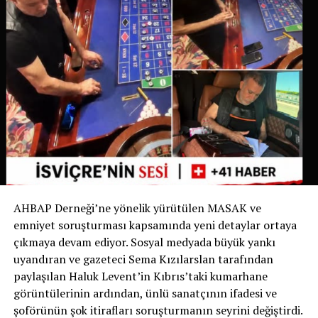
belirgin hale gelmesi üzerine belediye bu uygulamayı
yürürlüğe koyma kararı aldı.
İsviçre’de Bir İlk
İsviçre devlet televizyonu RSI‘nin haberine göre bu
uygulama yalnızca Ticino’da değil, İsviçre genelinde de
bir ilk olma özelliği taşıyor. Bugüne kadar köpek sahipleri
yalnızca dışkıyı temizlemekle yükümlüyken, Chiasso
Belediyesi bu zorunluluğu idrarı da kapsayacak şekilde
genişleten ilk belediye oldu.
AHBAP Derneği’ne yönelik yürütülen MASAK ve
Yetkililer, uygulamanın başarılı olması halinde benzer
emniyet soruşturması kapsamında yeni detaylar ortaya
düzenlemelerin diğer İsviçre belediyelerinde de
çıkmaya devam ediyor. Sosyal medyada büyük yankı
gündeme gelebileceğini belirtiyor.
uyandıran ve gazeteci Sema Kızılarslan tarafından
paylaşılan Haluk Levent’in Kıbrıs’taki kumarhane
Sizce bu uygulama tüm İsviçre’de uygulanmalı mı?
görüntülerinin ardından, ünlü sanatçının ifadesi ve
Görüşlerinizi yorumlarda paylaşabilirsiniz.
şoförünün şok itirafları soruşturmanın seyrini değiştirdi.