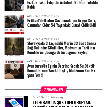
tarafından da düzenli olarak denetlendiğini hatırlattı.
Gizlice Takip Edip Görüntüledi: 96 Gün Tutuklu
Kaldı
Milyonlarca liralık para transferleri ve şoförün iddiaları
AVRUPA
2 Wochen ago
üzerinden derinleşen soruşturmada gözler, yargı
Brüksel’de Kadını Savunmak İçin Araya Girdi,
makamlarının atacağı bir sonraki adıma çevrilmiş
Canından Oldu: 54 Yaşındaki Esnaf Öldürüldü
durumda.
#ahbap
#turkiye
#sondakika
AVRUPA
2 Wochen ago
Slovakya’da 3 Yaşındaki Mario 33 Saat Sonra
Sağ Bulundu: Gönüllüler, Medyumun Tarifinin
Kendilerini Çocuğa Götürdüğünü Söyledi
AVRUPA
2 Wochen ago
Avusturya’da Eşinin Üzerine Sıcak Su Döktü:
İkinci Derece Yanık Oluştu, Mahkeme Son Bir
Şans Verdi
TRENDLER
GÜNDEM
2 Jahren ago
TELEGRAM’DA ŞOK EDEN GRUPLAR: