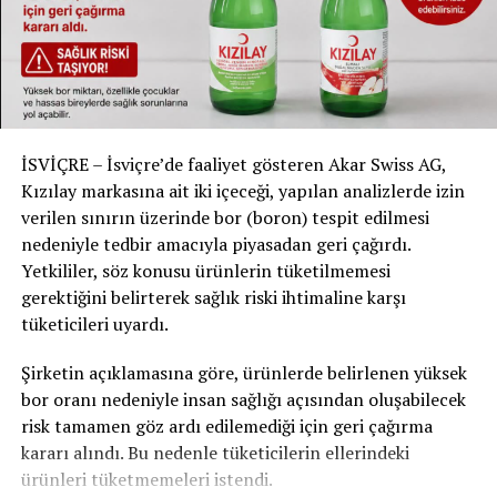
daha düşük kış elektrik rezerv ücretleri ile dengelenecek.
Nidwalden: En Düşük Fiyatlar Devam
Ediyor
2024 yılında en düşük elektrik fiyatlarına sahip olan
Nidwalden, bu avantajını 2025’te de sürdürecek. Fiyatlar
İSVİÇRE – İsviçre’de faaliyet gösteren Akar Swiss AG,
neredeyse değişmezken, küçük bir artış bile bölgedeki en
Kızılay markasına ait iki içeceği, yapılan analizlerde izin
uygun fiyatları koruyacak.
verilen sınırın üzerinde bor (boron) tespit edilmesi
nedeniyle tedbir amacıyla piyasadan geri çağırdı.
Zug: Akıllı Şebeke Yatırımları ile Düşüş
Yetkililer, söz konusu ürünlerin tüketilmemesi
gerektiğini belirterek sağlık riski ihtimaline karşı
Zug’da ise enerji fiyatları %12 oranında düşecek ve bu,
tüketicileri uyardı.
ortalama bir ev için yıllık 195 Frank tasarruf anlamına
gelecek. WWZ, artan şebeke taleplerine yanıt vermek
Şirketin açıklamasına göre, ürünlerde belirlenen yüksek
için “akıllı şebeke” yatırımlarına devam ederken, bu
bor oranı nedeniyle insan sağlığı açısından oluşabilecek
yatırımlar fiyatlardaki düşüşle dengelenecek.
risk tamamen göz ardı edilemediği için geri çağırma
kararı alındı. Bu nedenle tüketicilerin ellerindeki
Luzern: Yeni Tarifeler Yolda
ürünleri tüketmemeleri istendi.