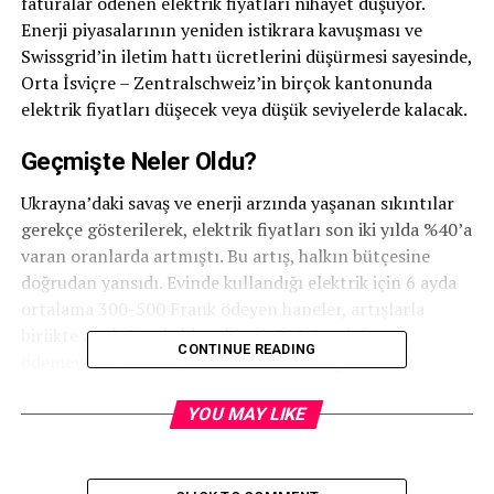
faturalar ödenen elektrik fiyatları nihayet düşüyor.
Enerji piyasalarının yeniden istikrara kavuşması ve
Swissgrid’in iletim hattı ücretlerini düşürmesi sayesinde,
Orta İsviçre – Zentralschweiz’in birçok kantonunda
elektrik fiyatları düşecek veya düşük seviyelerde kalacak.
Geçmişte Neler Oldu?
Ukrayna’daki savaş ve enerji arzında yaşanan sıkıntılar
gerekçe gösterilerek, elektrik fiyatları son iki yılda %40’a
varan oranlarda artmıştı. Bu artış, halkın bütçesine
doğrudan yansıdı. Evinde kullandığı elektrik için 6 ayda
ortalama 300-500 Frank ödeyen haneler, artışlarla
birlikte artık 3 ayda bir yaklaşık 300 Frank fatura
CONTINUE READING
ödemeye başladı. Böylece aylık elektrik gideri 100
Frank’a çıktı ve bu durum halkın cebinde ciddi şekilde
hissedildi.
YOU MAY LIKE
Schwyz: Tarifeler Düştü, Zaman Dilimleri