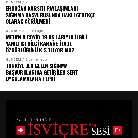
GÜNDEM
2 Jahren ago
ERDOĞAN KARŞITI PAYLAŞIMLARI
SIĞINMA BAŞVURUSUNDA HAKLI GEREKÇE
OLARAK GÖRÜLMEDİ
DÜNYA
2 Jahren ago
META’NIN COVİD-19 AŞILARIYLA İLGİLİ
YANILTICI BİLGİ KARARI: İFADE
ÖZGÜRLÜĞÜNÜ KISITLIYOR MU?
GÜNDEM
2 Jahren ago
TÜRKİYE’DEN GELEN SIĞINMA
BAŞVURULARINA GETİRİLEN SERT
UYGULAMALARA TEPKİ