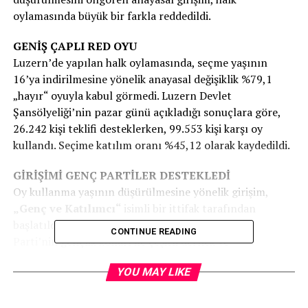
oylamasında büyük bir farkla reddedildi.
GENİŞ ÇAPLI RED OYU
Luzern’de yapılan halk oylamasında, seçme yaşının
16’ya indirilmesine yönelik anayasal değişiklik %79,1
„hayır“ oyuyla kabul görmedi. Luzern Devlet
Şansölyeliği’nin pazar günü açıkladığı sonuçlara göre,
26.242 kişi teklifi desteklerken, 99.553 kişi karşı oy
kullandı. Seçime katılım oranı %45,12 olarak kaydedildi.
GİRİŞİMİ GENÇ PARTİLER DESTEKLEDİ
Oy kullanma yaşının düşürülmesine yönelik girişim,
„Genç ve Katılımcı“
isimli bir ittifak tarafından
başlatıldı. Bu ittifak, SP, Yeşiller, GLP ve Merkez
CONTINUE READING
Parti’nin gençlik kolları ile çeşitli dernek ve
kuruluşlardan oluşuyordu.
YOU MAY LIKE
Ancak Luzern hükümeti ve parlamento, bu değişikliğe
karşı çıktı. Parlamento, teklifi 63’e karşı 48 oyla reddetti.