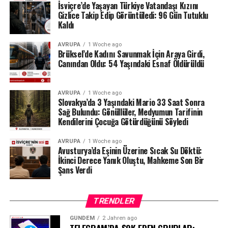
belgelerinin şeffaf olduğunu, İçişleri Bakanlığı
İsviçre’de Yaşayan Türkiye Vatandaşı Kızını
tarafından da düzenli olarak denetlendiğini hatırlattı.
Gizlice Takip Edip Görüntüledi: 96 Gün Tutuklu
Kaldı
Milyonlarca liralık para transferleri ve şoförün iddiaları
AVRUPA
1 Woche ago
üzerinden derinleşen soruşturmada gözler, yargı
Brüksel’de Kadını Savunmak İçin Araya Girdi,
makamlarının atacağı bir sonraki adıma çevrilmiş
Canından Oldu: 54 Yaşındaki Esnaf Öldürüldü
durumda.
#ahbap
#turkiye
#sondakika
AVRUPA
1 Woche ago
Slovakya’da 3 Yaşındaki Mario 33 Saat Sonra
Sağ Bulundu: Gönüllüler, Medyumun Tarifinin
Kendilerini Çocuğa Götürdüğünü Söyledi
AVRUPA
1 Woche ago
Avusturya’da Eşinin Üzerine Sıcak Su Döktü:
İkinci Derece Yanık Oluştu, Mahkeme Son Bir
Şans Verdi
TRENDLER
GÜNDEM
2 Jahren ago