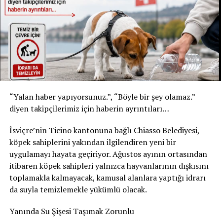
* Kızılay Doğal Maden Suyu
* Şişe: 200 ml
* Son tüketim tarihi: 31 Temmuz 2027
* Kızılay Elma Aromalı Gazlı İçecek
* Şişe: 200 ml
* Son tüketim tarihi: 20 Şubat 2027
Yetkililer, yalnızca bu son tüketim tarihlerine sahip
“Yalan haber yapıyorsunuz.”, “Böyle bir şey olamaz.”
ürünlerin geri çağırma kapsamında olduğunu belirtti.
diyen takipçilerimiz için haberin ayrıntıları…
Ürünleri tüketmeyin, fişsiz de iade edebilirsiniz
İsviçre’nin Ticino kantonuna bağlı Chiasso Belediyesi,
Akar Swiss AG, tüketicilerden belirtilen ürünleri
köpek sahiplerini yakından ilgilendiren yeni bir
kesinlikle tüketmemelerini istedi. Geri çağırma
uygulamayı hayata geçiriyor. Ağustos ayının ortasından
kapsamındaki içecekler, satın alma fişi ibraz edilmeden
itibaren köpek sahipleri yalnızca hayvanlarının dışkısını
satın alındıkları market veya satış noktasına teslim
toplamakla kalmayacak, kamusal alanlara yaptığı idrarı
edilebilecek. Ürün bedeli tüketicilere tam olarak iade
da suyla temizlemekle yükümlü olacak.
edilecek.
Yanında Su Şişesi Taşımak Zorunlu