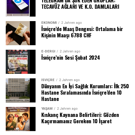
TELEGRAM’DA ŞOK EDEN GRUPLAR:
TECAVÜZ AĞLARI VE K.O. DAMLALARI
EKONOMI
2 Jahren ago
İsviçre’de Maaş Dengesi: Ortalama bir
Kişinin Maaşı 6788 CHF
E-DERGI
2 Jahren ago
İsviçre’nin Sesi Şubat 2024
İSVIÇRE
2 Jahren ago
Dünyanın En İyi Sağlık Kurumları: İlk 250
Hastane Sıralamasında İsviçre’den 10
Hastane
YAŞAM
2 Jahren ago
Kıskanç Kaynana Belirtileri: Gözden
Kaçırmamanız Gereken 10 İşaret