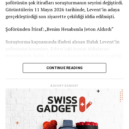
Görüşlerinizi yorumlarda paylaşabilirsiniz.
şoförünün şok itirafları soruşturmanın seyrini değiştirdi.
Görüntülerin 11 Mayıs 2026 tarihinde, Levent’in adaya
Kaynak: İsviçre Devlet Televizyonu RSI
gerçekleştirdiği son ziyarette çekildiği iddia edilmişti.
Şoföründen İtiraf: „Benim Hesabımla Jeton Aldırdı“
Soruşturma kapsamında ifadesi alınan Haluk Levent’in
şoförünün beyanları, Kıbrıs’taki kumar iddialarını
derinleştirdi. Şoför, Levent’in konser için Kıbrıs’a gittiği
dönemlerde kumar oynadığını ve kendi banka hesabını
CONTINUE READING
kullanarak ünlü sanatçıya 1 ila 2 milyon TL civarında
kumarhane jetonu aldırdığını öne sürdü. İşlemlerden
şüphelenmesine rağmen işini kaybetme korkusuyla ses
ADVERTISEMENT
çıkaramadığını belirten şoför, tüm WhatsApp
yazışmalarını delil olarak sakladığını ifade etti.
Haluk Levent: „Kötü Bir Zaafım Var, Ama Ahbap
Parasına Dokunmadım“