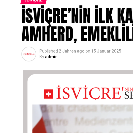
İSVİÇRE’NİN İLK 
AMHERD, EMEKLİLİ
Published
2 Jahren ago
on
15 Januar 2025
By
admin