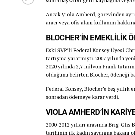
sonra başka bir gelir kaynağına veya
Ancak Viola Amherd, görevinden ayrıl
aracı veya ofis alanı kullanım hakkı
BLOCHER’İN EMEKLİLİK Ö
Eski SVP’li Federal Konsey Üyesi Chr
tartışma yaratmıştı. 2007 yılında ye
2020 yılında 2,7 milyon Frank tutarın
olduğunu belirten Blocher, ödeneği ba
Federal Konsey, Blocher’e beş yıllık 
sonradan ödemeye karar verdi.
VIOLA AMHERD’İN KARİY
2000-2012 yılları arasında Brig-Glis 
tarihinin ilk kadın savunma bakanı o