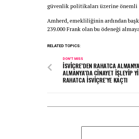
güvenlik politikaları üzerine önemli 
Amherd, emekliliğinin ardından başka 
239.000 Frank olan bu ödeneği almay
RELATED TOPICS:
DON'T MISS
İSVİÇRE’DEN RAHATCA ALMANYA
ALMANYA’DA CİNAYET İŞLEYİP Y
RAHATCA İSVİÇRE’YE KAÇTI