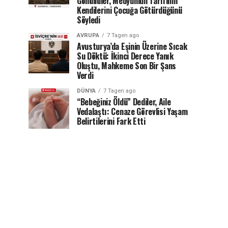
Gönüllüler, Medyumun Tarifinin
Kendilerini Çocuğa Götürdüğünü
Söyledi
AVRUPA
7 Tagen ago
Avusturya’da Eşinin Üzerine Sıcak
Su Döktü: İkinci Derece Yanık
Oluştu, Mahkeme Son Bir Şans
Verdi
DÜNYA
7 Tagen ago
“Bebeğiniz Öldü” Dediler, Aile
Vedalaştı: Cenaze Görevlisi Yaşam
Belirtilerini Fark Etti