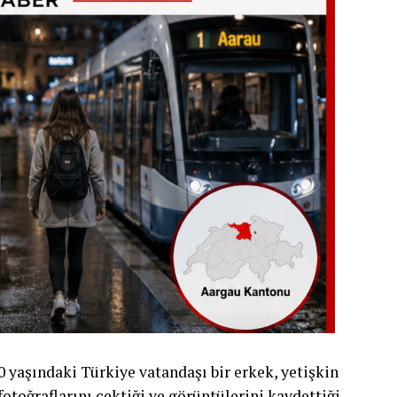
yaşındaki Türkiye vatandaşı bir erkek, yetişkin
 fotoğraflarını çektiği ve görüntülerini kaydettiği