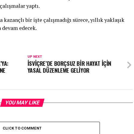
çalışmalar yaptı.
kazançlı bir işte çalışmadığı sürece, yıllık yaklaşık
a devam edecek.
UP NEXT
’YA:
İSVİÇRE’DE BORÇSUZ BİR HAYAT İÇİN
İNE
YASAL DÜZENLEME GELİYOR
YOU MAY LIKE
CLICK TO COMMENT