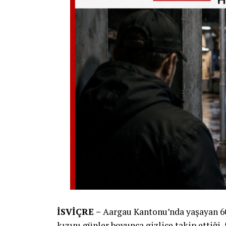
İSVİÇRE –
Aargau Kantonu’nda yaşayan 60 
kızını günler boyunca gizlice takip ettiği,