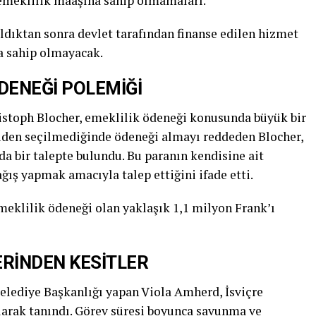
 emeklilik maaşına sahip olmamaları.
dıktan sonra devlet tarafından finanse edilen hizmet
na sahip olmayacak.
DENEĞİ POLEMİĞİ
istoph Blocher, emeklilik ödeneği konusunda büyük bir
niden seçilmediğinde ödeneği almayı reddeden Blocher,
da bir talepte bulundu. Bu paranın kendisine ait
ğış yapmak amacıyla talep ettiğini ifade etti.
emeklilik ödeneği olan yaklaşık 1,1 milyon Frank’ı
ERİNDEN KESİTLER
Belediye Başkanlığı yapan Viola Amherd, İsviçre
larak tanındı. Görev süresi boyunca savunma ve