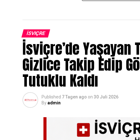
İSVIÇRE
İsviçre’de Yaşayan T
Gizlice Takip Edip G
Tutuklu Kaldı
Published
7 Tagen ago
on
30 Juli 2026
By
admin