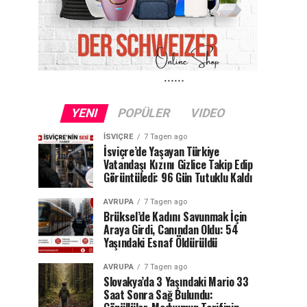
YENI
POPÜLER
VIDEO
İSVIÇRE
7 Tagen ago
İsviçre’de Yaşayan Türkiye
Vatandaşı Kızını Gizlice Takip Edip
Görüntüledi: 96 Gün Tutuklu Kaldı
AVRUPA
7 Tagen ago
Brüksel’de Kadını Savunmak İçin
Araya Girdi, Canından Oldu: 54
Yaşındaki Esnaf Öldürüldü
AVRUPA
7 Tagen ago
Slovakya’da 3 Yaşındaki Mario 33
Saat Sonra Sağ Bulundu: