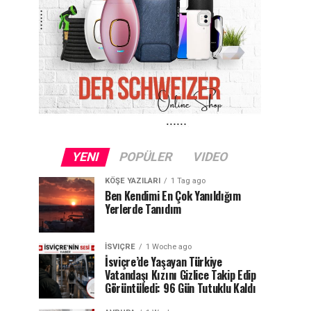
YENI
POPÜLER
VIDEO
KÖŞE YAZILARI
1 Tag ago
Ben Kendimi En Çok Yanıldığım
Yerlerde Tanıdım
İSVIÇRE
1 Woche ago
İsviçre’de Yaşayan Türkiye
Vatandaşı Kızını Gizlice Takip Edip
Görüntüledi: 96 Gün Tutuklu Kaldı