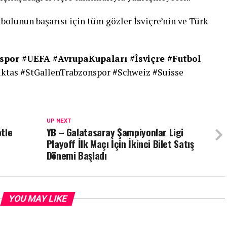
bolunun başarısı için tüm gözler İsviçre’nin ve Türk
spor #UEFA #AvrupaKupaları #İsviçre #Futbol
iktas
#
StGallenTrabzonspor
#
Schweiz
#
Suisse
UP NEXT
tle
YB – Galatasaray Şampiyonlar Ligi
Playoff İlk Maçı İçin İkinci Bilet Satış
Dönemi Başladı
YOU MAY LIKE