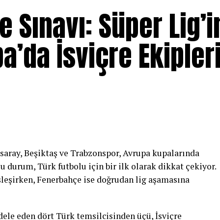
e Sınavı: Süper Lig’i
a’da İsviçre Ekipler
saray, Beşiktaş ve Trabzonspor, Avrupa kupalarında
Bu durum, Türk futbolu için bir ilk olarak dikkat çekiyor.
eşleşirken, Fenerbahçe ise doğrudan lig aşamasına
le eden dört Türk temsilcisinden üçü, İsviçre