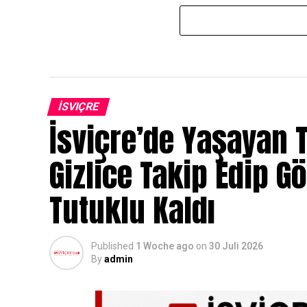
İSVIÇRE
İsviçre’de Yaşayan T
Gizlice Takip Edip G
Tutuklu Kaldı
Published
1 Woche ago
on
30 Juli 2026
By
admin