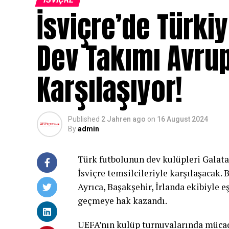
İsviçre’de Türkiy
Dev Takımı Avrup
Karşılaşıyor!
Published
2 Jahren ago
on
16 August 2024
By
admin
Türk futbolunun dev kulüpleri Galata
İsviçre temsilcileriyle karşılaşacak. 
Ayrıca, Başakşehir, İrlanda ekibiyle 
geçmeye hak kazandı.
UEFA’nın kulüp turnuvalarında mücade