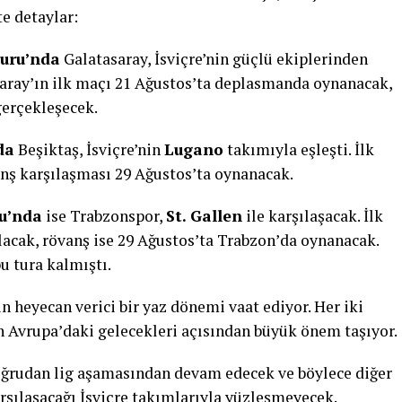
te detaylar:
Turu’nda
Galatasaray, İsviçre’nin güçlü ekiplerinden
saray’ın ilk maçı 21 Ağustos’ta deplasmanda oynanacak,
gerçekleşecek.
da
Beşiktaş, İsviçre’nin
Lugano
takımıyla eşleşti. İlk
nş karşılaşması 29 Ağustos’ta oynanacak.
ru’nda
ise Trabzonspor,
St. Gallen
ile karşılaşacak. İlk
acak, rövanş ise 29 Ağustos’ta Trabzon’da oynanacak.
u tura kalmıştı.
n heyecan verici bir yaz dönemi vaat ediyor. Her iki
n Avrupa’daki gelecekleri açısından büyük önem taşıyor.
ğrudan lig aşamasından devam edecek ve böylece diğer
rşılaşacağı İsviçre takımlarıyla yüzleşmeyecek.