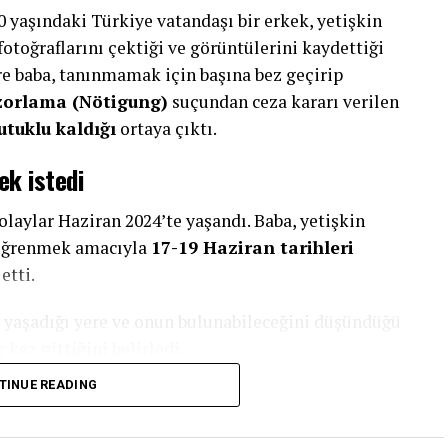
yaşındaki Türkiye vatandaşı bir erkek, yetişkin
 fotoğraflarını çektiği ve görüntülerini kaydettiği
e baba, tanınmamak için başına bez geçirip
zorlama (Nötigung)
suçundan ceza kararı verilen
utuklu kaldığı
ortaya çıktı.
ek istedi
olaylar Haziran 2024’te yaşandı. Baba, yetişkin
ı öğrenmek amacıyla
17-19 Haziran tarihleri
etti.
n yaşadığı yere ve onun bulunabileceğini düşündüğü
kez gittiğini belirledi.
TINUE READING
 fotoğrafını çekti. İki ayrı olayda ise kızının
onu videoya aldı.