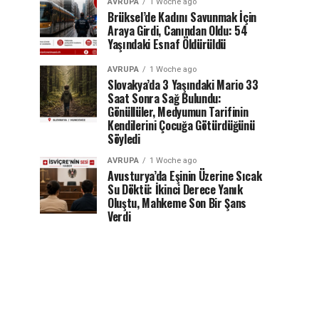
AVRUPA
1 Woche ago
Brüksel’de Kadını Savunmak İçin
Araya Girdi, Canından Oldu: 54
Yaşındaki Esnaf Öldürüldü
AVRUPA
1 Woche ago
Slovakya’da 3 Yaşındaki Mario 33
Saat Sonra Sağ Bulundu:
Gönüllüler, Medyumun Tarifinin
Kendilerini Çocuğa Götürdüğünü
Söyledi
AVRUPA
1 Woche ago
Avusturya’da Eşinin Üzerine Sıcak
Su Döktü: İkinci Derece Yanık
Oluştu, Mahkeme Son Bir Şans
Verdi