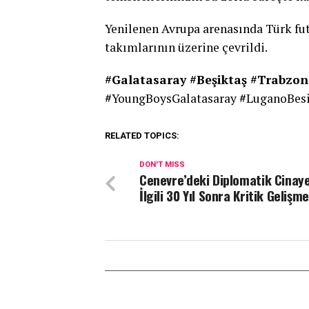
Yenilenen Avrupa arenasında Türk fut
takımlarının üzerine çevrildi.
#Galatasaray #Beşiktaş #Trabzon
#
YoungBoysGalatasaray
#
LuganoBes
RELATED TOPICS:
DON'T MISS
Cenevre’deki Diplomatik Cinaye
İlgili 30 Yıl Sonra Kritik Gelişme