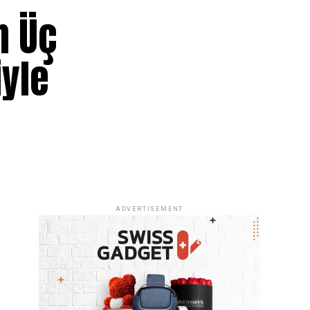
n Üç
iyle
ADVERTISEMENT