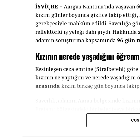
İSVİÇRE –
Aargau Kantonu’nda yaşayan 60 
kızını günler boyunca gizlice takip ettiği,
gerekçesiyle mahkûm edildi. Savcılığa gör
reflektörlü iş yeleği dahi giydi. Hakkında
adamın soruşturma kapsamında
96 gün t
Kızının nerede yaşadığını öğrenm
Kesinleşen ceza emrine (Strafbefehl) göre 
kızının ne yaptığını ve nerede yaşadığın
arasında
kızını birkaç gün boyunca takip 
Savcılık, adamın Aarau bölgesinde kızını
Freiamt bölgesindeki bir belediyeye birkaç 
CON
Baba burada kızını gözlemledi ve çok sayıda
hareketlerini kayıt altına almak amacıyla 