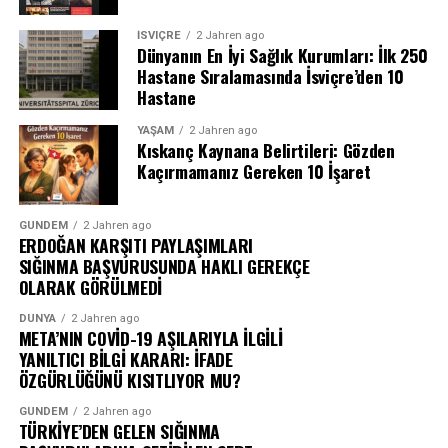
İSVIÇRE
2 Jahren ago
Dünyanın En İyi Sağlık Kurumları: İlk 250
Hastane Sıralamasında İsviçre’den 10
Hastane
YAŞAM
2 Jahren ago
Kıskanç Kaynana Belirtileri: Gözden
Kaçırmamanız Gereken 10 İşaret
GÜNDEM
2 Jahren ago
ERDOĞAN KARŞITI PAYLAŞIMLARI
SIĞINMA BAŞVURUSUNDA HAKLI GEREKÇE
OLARAK GÖRÜLMEDİ
DÜNYA
2 Jahren ago
META’NIN COVİD-19 AŞILARIYLA İLGİLİ
YANILTICI BİLGİ KARARI: İFADE
ÖZGÜRLÜĞÜNÜ KISITLIYOR MU?
GÜNDEM
2 Jahren ago
TÜRKİYE’DEN GELEN SIĞINMA