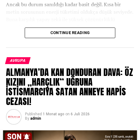
Ancak bu durum sanıldığı kadar basit değil. Kısa bir
çünkü vaftiz belgesindeki kayıt silinemez. Ancak,
metin sorusunun enerji tüketimi oldukça düşük seviyede.
ebeveynler kiliseye başvurarak vaftiz belgesine yeni bir
Buna karşılık yapay zekâ ile yüksek çözünürlüklü
Götti eklenmesini talep edebilirler.
görseller oluşturmak, uzun analizler yaptırmak veya
CONTINUE READING
Kilisesinden ayrılan Götti veya Gotti’nin kilise
video üretmek çok daha fazla işlem gücü gerektiriyor.
bağlamında Paterliğinin sona ereceği belirtilmiştir.
Yani kullandığınız özelliğe göre harcanan enerji de
Ebeveynler, kiliseden ayrılan bir Götti’nin durumunu
değişiyor.
bilgilendirilmemektedir, bu durum tamamen ailenin
AVRUPA
Uluslararası Enerji Ajansı (IEA), yapay zekâ kullanımının
takdirine bırakılmıştır.
ALMANYA’DA KAN DONDURAN DAVA: ÖZ
hızla artmasıyla birlikte veri merkezlerinin elektrik
tüketiminin önümüzdeki yıllarda önemli ölçüde
Miras Durumları ve Ölüm Durumlarında Ne
KIZINI „HARÇLIK“ UĞRUNA
yükseleceğini öngörüyor. Teknoloji şirketleri ise bu artan
Olur?
İSTİSMARCIYA SATAN ANNEYE HAPİS
ihtiyacı karşılamak için daha verimli işlemciler,
CEZASI!
Götti’nin miras durumları İsviçre’deki hukuki çerçeveye
yenilenebilir enerji kaynakları ve yeni nesil soğutma
göre farklılık gösterebilir. Götti, genellikle çocuk
sistemlerine yatırım yapıyor.
Published
1 Monat ago
on
6 Juli 2026
üzerinde manevi bir etkisi olan bir figürdür ve resmi
By
admin
Bir başka dikkat çeken konu ise su tüketimi. Veri
miras haklarına sahip değildir. Ancak bazı aileler, kendi
merkezlerindeki sunucuların aşırı ısınmasını önlemek
çocuklarının olmadığı durumlarda, ölümünden sonra
için bazı tesislerde büyük miktarda suyla çalışan
tüm miraslarını Götti olarak seçtikleri çocuğa bırakmayı