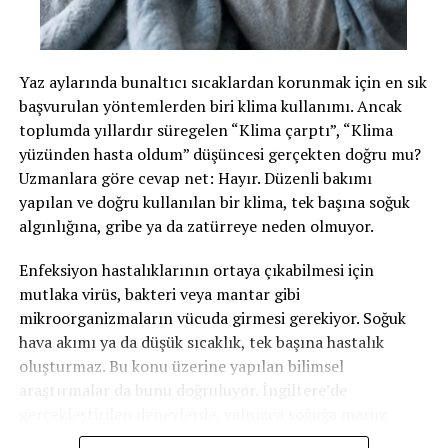
evine geniş kapsamlı bir baskın düzenledi. Yapılan dijital
incelemelerde, Esra Y.’nin gönderdiği iğrenç videolar
adamın arşivinde bulundu. Üstelik polis, Esra Y.’nin tek
kurban olmadığını; zanlının başka çaresiz kadınları da
Yaz aylarında bunaltıcı sıcaklardan korunmak için en sık
para ya da estetik ameliyat vaatleriyle kandırarak
başvurulan yöntemlerden biri klima kullanımı. Ancak
çocuklarının istismar videolarını çektirdiğini ortaya
toplumda yıllardır süregelen “Klima çarptı”, “Klima
çıkardı.
yüzünden hasta oldum” düşüncesi gerçekten doğru mu?
Uzmanlara göre cevap net: Hayır. Düzenli bakımı
Velayet Elinden Alındı, Ceza Kesildi
yapılan ve doğru kullanılan bir klima, tek başına soğuk
algınlığına, gribe ya da zatürreye neden olmuyor.
Savcılık makamı, davanın toplum vicdanındaki ağırlığını
göz önünde bulundurarak anne için 3 yıl hapis cezası
Enfeksiyon hastalıklarının ortaya çıkabilmesi için
talep etti. Mahkeme heyeti ise sanık Esra Y.’yi 2 yıl 4 ay
mutlaka virüs, bakteri veya mantar gibi
hapis cezasına çarptırdı. Geçtiğimiz yıl durumun adli
mikroorganizmaların vücuda girmesi gerekiyor. Soğuk
makamlara yansımasıyla birlikte, kadının yaşları 6 ile 14
hava akımı ya da düşük sıcaklık, tek başına hastalık
arasında değişen üç kızının velayeti derhal elinden
oluşturmaz. Bu konu üzerine yapılan bilimsel
alınarak devlet korumasına (Jugendamt) verilmişti.
araştırmalar da bunu doğruluyor. İngiltere’de
Anne, çocuklarını artık sadece ayda bir kez, o da bir
gerçekleştirilen deneylerde, yalnızca soğuğa maruz
avukat gözetiminde çok kısa süreliğine görebilecek.
kalan kişilerde değil, virüsle enfekte olan kişilerde