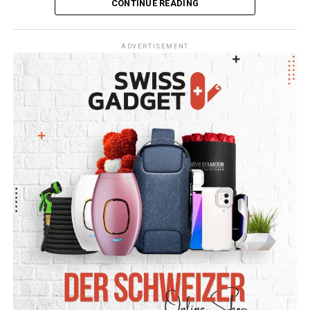
CONTINUE READING
hastalık belirtilerinin geliştiği görüldü.
Davaya bakan Hakim Dr. Huber, kararı açıklarken tarihe
geçecek şu sözleri not düştü:
„Bu anne, kendi çocuğunun
Peki neden birçok kişi klimalı ortamlarda boğaz ağrısı,
ADVERTISEMENT
mutlak savunmasızlığını acımasızca suiistimal etmiştir.
öksürük veya burun kuruluğu yaşıyor? Uzmanlara göre
Bu masum çocuk, yaşanan bu ağır travmanın psikolojik
bunun temel nedeni klimanın havadaki nem oranını
sonuçlarıyla tüm hayatı boyunca yüzleşmek ve bunu
düşürmesi. Ortam havası kurudukça burun, boğaz ve
atlatmak için mücadele etmek zorunda kalacaktır.“
gözlerde bulunan mukozalar da kuruyor. Bu durum
Kadının avukatı Stefan Radmacher ise müvekkilinin
boğazda yanma, öksürük, gözlerde batma ve burun
mahkemede derin bir utanç duyduğunu ve bunu
kuruluğu gibi şikâyetlere yol açabiliyor. Bu belirtiler çoğu
„hayatının en büyük hatası“ olarak kabul ettiğini dile
zaman enfeksiyon değil, kuru havanın neden olduğu
getirdi.
geçici tahrişten kaynaklanıyor.
Sağlık açısından asıl risk ise bakımı ihmal edilen
klimalarda ortaya çıkıyor. Filtreleri düzenli
temizlenmeyen veya içinde su biriken klima
sistemlerinde bakteri, küf ve mantarlar çoğalabiliyor.
Özellikle Legionella bakterisi, kirli klima ve havalandırma
sistemlerinde üreyerek solunum yoluyla bulaşabiliyor ve
ciddi zatürre vakalarına neden olabiliyor. Bu nedenle