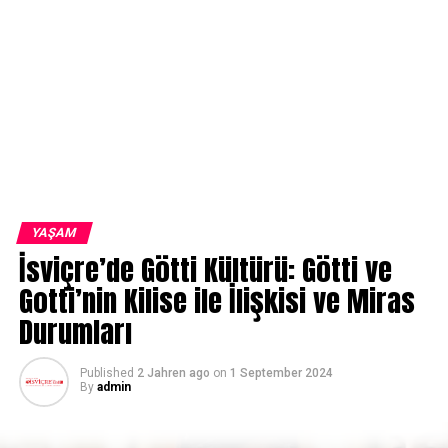
YAŞAM
İsviçre’de Götti Kültürü: Götti ve
Gotti’nin Kilise ile İlişkisi ve Miras
Durumları
Published
2 Jahren ago
on
1 September 2024
By
admin