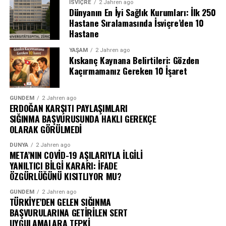
İSVIÇRE
2 Jahren ago
Dünyanın En İyi Sağlık Kurumları: İlk 250
Hastane Sıralamasında İsviçre’den 10
Hastane
YAŞAM
2 Jahren ago
Kıskanç Kaynana Belirtileri: Gözden
Kaçırmamanız Gereken 10 İşaret
GÜNDEM
2 Jahren ago
ERDOĞAN KARŞITI PAYLAŞIMLARI
SIĞINMA BAŞVURUSUNDA HAKLI GEREKÇE
OLARAK GÖRÜLMEDİ
DÜNYA
2 Jahren ago
META’NIN COVİD-19 AŞILARIYLA İLGİLİ
YANILTICI BİLGİ KARARI: İFADE
ÖZGÜRLÜĞÜNÜ KISITLIYOR MU?
GÜNDEM
2 Jahren ago
TÜRKİYE’DEN GELEN SIĞINMA
BAŞVURULARINA GETİRİLEN SERT
UYGULAMALARA TEPKİ