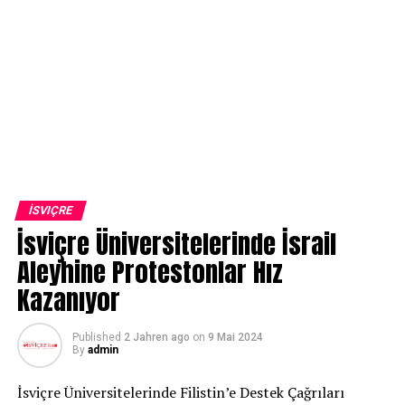
İSVIÇRE
İsviçre Üniversitelerinde İsrail
Aleyhine Protestonlar Hız
Kazanıyor
Published
2 Jahren ago
on
9 Mai 2024
By
admin
İsviçre Üniversitelerinde Filistin’e Destek Çağrıları