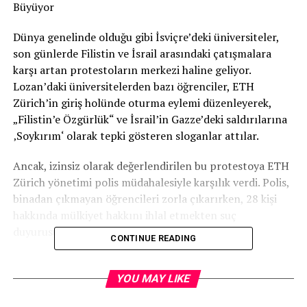
Büyüyor
Dünya genelinde olduğu gibi İsviçre’deki üniversiteler,
son günlerde Filistin ve İsrail arasındaki çatışmalara
karşı artan protestoların merkezi haline geliyor.
Lozan’daki üniversitelerden bazı öğrenciler, ETH
Zürich’in giriş holünde oturma eylemi düzenleyerek,
„Filistin’e Özgürlük“ ve İsrail’in Gazze’deki saldırılarına
‚Soykırım‘ olarak tepki gösteren sloganlar attılar.
Ancak, izinsiz olarak değerlendirilen bu protestoya ETH
Zürich yönetimi polis müdahalesiyle karşılık verdi. Polis,
binadan çıkmayan öğrencileri zorla çıkarırken, 28 kişi
hakkında mülkiyet hakkını ihlal etmekten suç
duyurusunda bulundu.
CONTINUE READING
Bu olay, İsviçre’deki üniversiteler arasında yaygınlaşan
Filistin protestolarının bir parçası olarak
YOU MAY LIKE
değerlendiriliyor. Öğrencilerin eylemleri, siyasi konulara