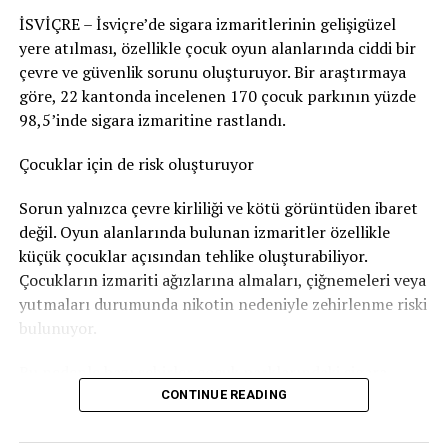
edilerek korkmasına yol açabileceğini en azından göze
İSVİÇRE – İsviçre’de sigara izmaritlerinin gelişigüzel
aldığı sonucuna vardı. Bu nedenle adam hakkında
yere atılması, özellikle çocuk oyun alanlarında ciddi bir
Nötigung (zorlama)
suçundan ceza verildi.
çevre ve güvenlik sorunu oluşturuyor. Bir araştırmaya
96 gün soruşturma tutukluluğunda kaldı
göre, 22 kantonda incelenen 170 çocuk parkının yüzde
Video-
Media error: Format(s) not supported or source(s)
98,5’inde sigara izmaritine rastlandı.
Player
not found
Savcılık, sanığa
günlüğü 80 franktan 120 günlük adli
para cezası
verdi. Bu ceza şartlı olarak hükme bağlandı.
Çocuklar için de risk oluşturuyor
Datei herunterladen: https://isvicreninsesi.ch/wp-
content/uploads/2024/05/11.mp4?_=2
Ancak adam soruşturma sırasında
96 gün tutuklu
Sorun yalnızca çevre kirliliği ve kötü görüntüden ibaret
kaldığı
için bu süre cezadan mahsup edildi. Böylece
değil. Oyun alanlarında bulunan izmaritler özellikle
geriye 24 günlük, yani
1.920 franklık
şartlı ceza kaldı.
küçük çocuklar açısından tehlike oluşturabiliyor.
Çocukların izmariti ağızlarına almaları, çiğnemeleri veya
Bunun yanında
800 frank para cezası
ödemesine karar
yutmaları durumunda nikotin nedeniyle zehirlenme riski
verildi.
bulunuyor.
Sanığın ayrıca
1.300 frank ceza emri masrafı
ile
4.135
Bu nedenle bazı şehirler çocuk parklarındaki sigara
RELATED TOPICS:
frank diğer yargılama giderlerini
karşılaması
izmariti sorununa karşı özel kampanyalar yürütüyor.
CONTINUE READING
UP NEXT
gerekiyor.
BARIŞ KONFERANSI: Bürgenstock Güvenlik Önlemleriyle
Bern’den dikkat çeken kampanya
Dolacak