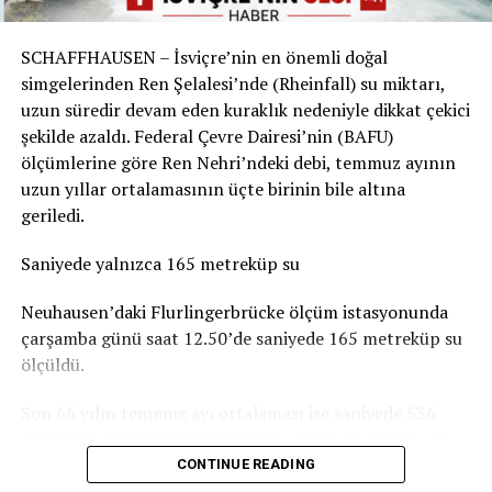
Sorunun boyutu parkın bulunduğu yere göre değişiyor.
Örneğin Aarau Belediyesi, kentteki çocuk parklarında
SCHAFFHAUSEN – İsviçre’nin en önemli doğal
durumun genel olarak dramatik olmadığını belirtiyor.
simgelerinden Ren Şelalesi’nde (Rheinfall) su miktarı,
Basel-Landschaft yetkilileri de şehir merkezindeki ve
uzun süredir devam eden kuraklık nedeniyle dikkat çekici
insanların yemek yemek veya vakit geçirmek için
şekilde azaldı. Federal Çevre Dairesi’nin (BAFU)
kullandığı parkların, ormanlık alanlardaki oyun
ölçümlerine göre Ren Nehri’ndeki debi, temmuz ayının
parklarına göre daha fazla kirlendiğine dikkat çekiyor.
uzun yıllar ortalamasının üçte birinin bile altına
geriledi.
Sigarasız çocuk parkları yaygınlaşıyor
Saniyede yalnızca 165 metreküp su
İsviçre’deki Stop2Drop girişiminin verilerine göre şu
anda 24 belediye sigarasız ve temiz çocuk parkı
Neuhausen’daki Flurlingerbrücke ölçüm istasyonunda
uygulamasını kullanıyor.
çarşamba günü saat 12.50’de saniyede 165 metreküp su
ölçüldü.
Aarau’da da seçilen 10 çocuk parkında yaklaşık iki ay
boyunca afişler, banklara yerleştirilen bilgilendirmeler
Son 66 yılın temmuz ayı ortalaması ise saniyede 536
ve çeşitli farkındalık çalışmaları denendi. Ancak
metreküp. Yani Ren Şelalesi’nden geçen su miktarı şu
belediyeye göre deneme döneminde kirlilikte belirgin bir
anda normal bir temmuz ayındaki seviyenin yaklaşık
CONTINUE READING
değişiklik gözlenmedi. Uygulamaların uzun vadeli
yüzde 31’i kadar.