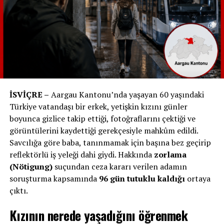
konuşulan İsviçre’nin de gündemini oluşturdu. 30 ila 40
öğrenci ETH Zürich’i işgal etti ve „Özgür Filistin“ ve
„Soykırım için Teknoloji Yok“ gibi sloganlar attılar.
Üniversite, izinsiz eyleme müdahale ederek protestoyu
dağıttı ve direnenleri binadan çıkardı. 28 kişi ev hapsi
ihlali suçlamasıyla karşı karşıya kaldı.
Geçtiğimiz Salı günü, ETH Lausanne ve Cenevre
İSVİÇRE –
Aargau Kantonu’nda yaşayan 60 yaşındaki
Üniversitesi’nde de protesto eylemleri gerçekleşti.
Türkiye vatandaşı bir erkek, yetişkin kızını günler
Geçen haftadan beri Lausanne Üniversitesi’nin giriş
boyunca gizlice takip ettiği, fotoğraflarını çektiği ve
holünü bloke eden öğrenciler var. Lausanne’deki diyalog
görüntülerini kaydettiği gerekçesiyle mahkûm edildi.
girişimleri ağır basıyor. Lausanne Üniversite yönetimi,
Savcılığa göre baba, tanınmamak için başına bez geçirip
ETH Zürich’in aksine, protestoculara şimdiye kadar
reflektörlü iş yeleği dahi giydi. Hakkında
zorlama
müdahale etmedi.
(Nötigung)
suçundan ceza kararı verilen adamın
soruşturma kapsamında
96 gün tutuklu kaldığı
ortaya
Protestoların Etkisi ve Politik Tepkiler
çıktı.
Bu protestolar uluslararası tanınmış üniversitelerin
Kızının nerede yaşadığını öğrenmek
itibarını nasıl etkiler?