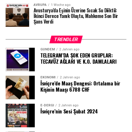
AVRUPA
1 Woche ago
Avusturya’da Eşinin Üzerine Sıcak Su Döktü:
İkinci Derece Yanık Oluştu, Mahkeme Son Bir
Şans Verdi
TRENDLER
GÜNDEM
2 Jahren ago
TELEGRAM’DA ŞOK EDEN GRUPLAR:
TECAVÜZ AĞLARI VE K.O. DAMLALARI
EKONOMI
2 Jahren ago
İsviçre’de Maaş Dengesi: Ortalama bir
Kişinin Maaşı 6788 CHF
E-DERGI
2 Jahren ago
İsviçre’nin Sesi Şubat 2024