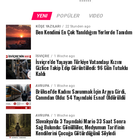
Kuraklığın etkileri yalnızca Schaffhausen ile sınırlı değil.
Fransa sınırındaki Neuchâtel Kantonu’nda bulunan Lac
YENI
POPÜLER
VIDEO
des Brenets de son derece düşük su seviyeleriyle karşı
karşıya.
KÖŞE YAZILARI
22 Stunden ago
Ben Kendimi En Çok Yanıldığım Yerlerde Tanıdım
24 Temmuz ölçümlerinde göl seviyesi denizden 742,13
metre, çıkıştaki su debisi ise yalnızca saniyede 1,2
metreküp olarak kaydedildi. Su seviyesinin düşmesi
İSVIÇRE
1 Woche ago
nedeniyle göldeki tekne seferleri de durduruldu.
İsviçre’de Yaşayan Türkiye Vatandaşı Kızını
Gizlice Takip Edip Görüntüledi: 96 Gün Tutuklu
Kaldı
Lac des Brenets daha önce de uzun kuraklık
dönemlerinde benzer sorunlar yaşamış, özellikle 2022
AVRUPA
1 Woche ago
yazında su seviyesi ciddi şekilde gerilemişti.
Brüksel’de Kadını Savunmak İçin Araya Girdi,
Canından Oldu: 54 Yaşındaki Esnaf Öldürüldü
Ren Şelalesi’ndeki son durum ise İsviçre’de devam eden
yağış eksikliğinin nehir ve göller üzerindeki etkisini
AVRUPA
1 Woche ago
gözler önüne seriyor.
Slovakya’da 3 Yaşındaki Mario 33 Saat Sonra
Sağ Bulundu: Gönüllüler, Medyumun Tarifinin
Kaynak: BAFU / BRK News
Kendilerini Çocuğa Götürdüğünü Söyledi