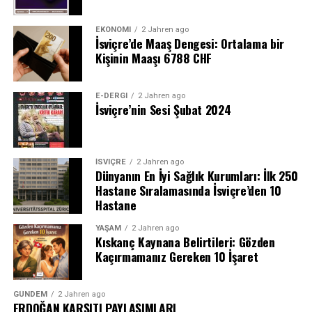
EKONOMI
2 Jahren ago
İsviçre’de Maaş Dengesi: Ortalama bir
Kişinin Maaşı 6788 CHF
E-DERGI
2 Jahren ago
İsviçre’nin Sesi Şubat 2024
İSVIÇRE
2 Jahren ago
Dünyanın En İyi Sağlık Kurumları: İlk 250
Hastane Sıralamasında İsviçre’den 10
Hastane
YAŞAM
2 Jahren ago
Kıskanç Kaynana Belirtileri: Gözden
Kaçırmamanız Gereken 10 İşaret
GÜNDEM
2 Jahren ago
ERDOĞAN KARŞITI PAYLAŞIMLARI