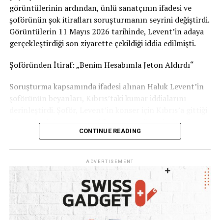
Sizce bu uygulama tüm İsviçre’de uygulanmalı mı?
görüntülerinin ardından, ünlü sanatçının ifadesi ve
Görüşlerinizi yorumlarda paylaşabilirsiniz.
şoförünün şok itirafları soruşturmanın seyrini değiştirdi.
Görüntülerin 11 Mayıs 2026 tarihinde, Levent’in adaya
Kaynak: İsviçre Devlet Televizyonu RSI
gerçekleştirdiği son ziyarette çekildiği iddia edilmişti.
Şoföründen İtiraf: „Benim Hesabımla Jeton Aldırdı“
Soruşturma kapsamında ifadesi alınan Haluk Levent’in
şoförünün beyanları, Kıbrıs’taki kumar iddialarını
derinleştirdi. Şoför, Levent’in konser için Kıbrıs’a gittiği
dönemlerde kumar oynadığını ve kendi banka hesabını
CONTINUE READING
kullanarak ünlü sanatçıya 1 ila 2 milyon TL civarında
kumarhane jetonu aldırdığını öne sürdü. İşlemlerden
şüphelenmesine rağmen işini kaybetme korkusuyla ses
ADVERTISEMENT
çıkaramadığını belirten şoför, tüm WhatsApp
yazışmalarını delil olarak sakladığını ifade etti.
Haluk Levent: „Kötü Bir Zaafım Var, Ama Ahbap
Parasına Dokunmadım“