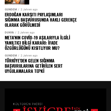
GÜNDEM
2 Jahren ago
ERDOĞAN KARŞITI PAYLAŞIMLARI
SIĞINMA BAŞVURUSUNDA HAKLI GEREKÇE
OLARAK GÖRÜLMEDİ
DÜNYA
2 Jahren ago
META’NIN COVİD-19 AŞILARIYLA İLGİLİ
YANILTICI BİLGİ KARARI: İFADE
ÖZGÜRLÜĞÜNÜ KISITLIYOR MU?
GÜNDEM
2 Jahren ago
TÜRKİYE’DEN GELEN SIĞINMA
BAŞVURULARINA GETİRİLEN SERT
UYGULAMALARA TEPKİ