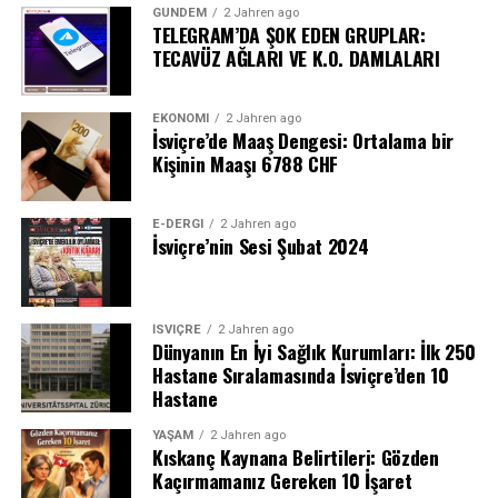
GÜNDEM
2 Jahren ago
TELEGRAM’DA ŞOK EDEN GRUPLAR:
TECAVÜZ AĞLARI VE K.O. DAMLALARI
EKONOMI
2 Jahren ago
İsviçre’de Maaş Dengesi: Ortalama bir
Kişinin Maaşı 6788 CHF
E-DERGI
2 Jahren ago
İsviçre’nin Sesi Şubat 2024
İSVIÇRE
2 Jahren ago
Dünyanın En İyi Sağlık Kurumları: İlk 250
Hastane Sıralamasında İsviçre’den 10
Hastane
YAŞAM
2 Jahren ago
Kıskanç Kaynana Belirtileri: Gözden
Kaçırmamanız Gereken 10 İşaret