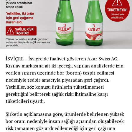
DON'T MISS
İsviçre Ordusunun Büyüme Planı Gözden Geçiriliyor:
Tasarruf İçin Öneri
İSVİÇRE – İsviçre’de faaliyet gösteren Akar Swiss AG,
Kızılay markasına ait iki içeceği, yapılan analizlerde izin
verilen sınırın üzerinde bor (boron) tespit edilmesi
nedeniyle tedbir amacıyla piyasadan geri çağırdı.
Yetkililer, söz konusu ürünlerin tüketilmemesi
gerektiğini belirterek sağlık riski ihtimaline karşı
tüketicileri uyardı.
Şirketin açıklamasına göre, ürünlerde belirlenen yüksek
bor oranı nedeniyle insan sağlığı açısından oluşabilecek
risk tamamen göz ardı edilemediği için geri çağırma