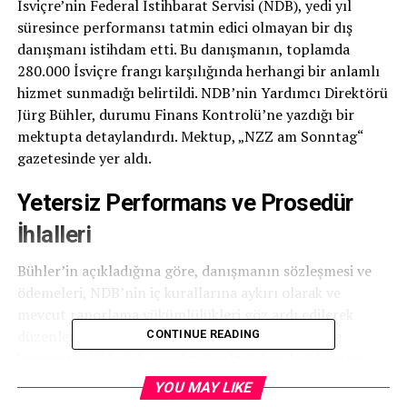
İsviçre’nin Federal İstihbarat Servisi (NDB), yedi yıl
süresince performansı tatmin edici olmayan bir dış
danışmanı istihdam etti. Bu danışmanın, toplamda
280.000 İsviçre frangı karşılığında herhangi bir anlamlı
hizmet sunmadığı belirtildi. NDB’nin Yardımcı Direktörü
Jürg Bühler, durumu Finans Kontrolü’ne yazdığı bir
mektupta detaylandırdı. Mektup, „NZZ am Sonntag“
gazetesinde yer aldı.
Yetersiz Performans ve Prosedür
İhlalleri
Bühler’in açıkladığına göre, danışmanın sözleşmesi ve
ödemeleri, NDB’nin iç kurallarına aykırı olarak ve
mevcut raporlama yükümlülükleri göz ardı edilerek
düzenlenmiş. Danışman, düzenli olarak federal ve
CONTINUE READING
kanton yetkilileriyle yapılan toplantılara katılmış ve
faaliyetlerinin bazıları siyasi etki sağlama amacı taşıdığı
YOU MAY LIKE
belirtilmiş.