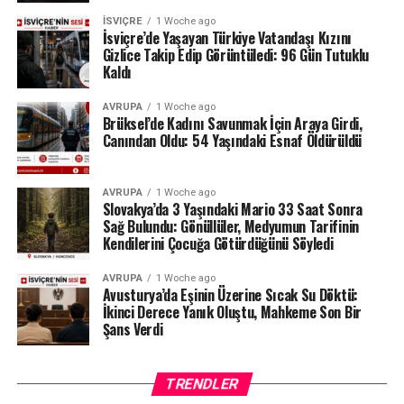
olmadığını savunan sanatçı, derneğin tüm harcama ve
İSVIÇRE
1 Woche ago
belgelerinin şeffaf olduğunu, İçişleri Bakanlığı
İsviçre’de Yaşayan Türkiye Vatandaşı Kızını
tarafından da düzenli olarak denetlendiğini hatırlattı.
Gizlice Takip Edip Görüntüledi: 96 Gün Tutuklu
Kaldı
Milyonlarca liralık para transferleri ve şoförün iddiaları
AVRUPA
1 Woche ago
üzerinden derinleşen soruşturmada gözler, yargı
Brüksel’de Kadını Savunmak İçin Araya Girdi,
makamlarının atacağı bir sonraki adıma çevrilmiş
Canından Oldu: 54 Yaşındaki Esnaf Öldürüldü
durumda.
#ahbap
#turkiye
#sondakika
AVRUPA
1 Woche ago
Slovakya’da 3 Yaşındaki Mario 33 Saat Sonra
Sağ Bulundu: Gönüllüler, Medyumun Tarifinin
Kendilerini Çocuğa Götürdüğünü Söyledi
AVRUPA
1 Woche ago
Avusturya’da Eşinin Üzerine Sıcak Su Döktü:
İkinci Derece Yanık Oluştu, Mahkeme Son Bir
Şans Verdi
TRENDLER