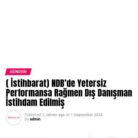
GÜNDEM
( İstihbarat) NDB’de Yetersiz
Performansa Rağmen Dış Danışman
İstihdam Edilmiş
Published
2 Jahren ago
on
1 September 2024
By
admin