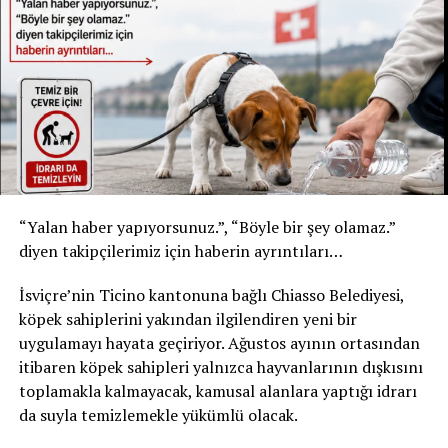
* Kızılay Doğal Maden Suyu
* Şişe: 200 ml
* Son tüketim tarihi: 31 Temmuz 2027
* Kızılay Elma Aromalı Gazlı İçecek
* Şişe: 200 ml
* Son tüketim tarihi: 20 Şubat 2027
Yetkililer, yalnızca bu son tüketim tarihlerine sahip
“Yalan haber yapıyorsunuz.”, “Böyle bir şey olamaz.”
ürünlerin geri çağırma kapsamında olduğunu belirtti.
diyen takipçilerimiz için haberin ayrıntıları…
Ürünleri tüketmeyin, fişsiz de iade edebilirsiniz
İsviçre’nin Ticino kantonuna bağlı Chiasso Belediyesi,
Akar Swiss AG, tüketicilerden belirtilen ürünleri
köpek sahiplerini yakından ilgilendiren yeni bir
kesinlikle tüketmemelerini istedi. Geri çağırma
uygulamayı hayata geçiriyor. Ağustos ayının ortasından
kapsamındaki içecekler, satın alma fişi ibraz edilmeden
itibaren köpek sahipleri yalnızca hayvanlarının dışkısını
satın alındıkları market veya satış noktasına teslim
toplamakla kalmayacak, kamusal alanlara yaptığı idrarı
edilebilecek. Ürün bedeli tüketicilere tam olarak iade
da suyla temizlemekle yükümlü olacak.
edilecek.