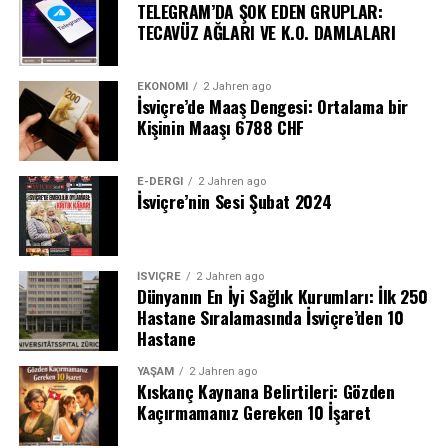
TELEGRAM’DA ŞOK EDEN GRUPLAR:
TECAVÜZ AĞLARI VE K.O. DAMLALARI
EKONOMI
2 Jahren ago
İsviçre’de Maaş Dengesi: Ortalama bir
Kişinin Maaşı 6788 CHF
E-DERGI
2 Jahren ago
İsviçre’nin Sesi Şubat 2024
İSVIÇRE
2 Jahren ago
Dünyanın En İyi Sağlık Kurumları: İlk 250
Hastane Sıralamasında İsviçre’den 10
Hastane
YAŞAM
2 Jahren ago
Kıskanç Kaynana Belirtileri: Gözden
Kaçırmamanız Gereken 10 İşaret