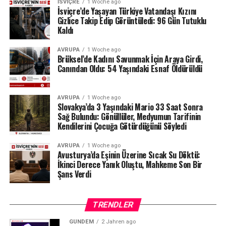
İSVIÇRE
1 Woche ago
belgelerinin şeffaf olduğunu, İçişleri Bakanlığı
İsviçre’de Yaşayan Türkiye Vatandaşı Kızını
tarafından da düzenli olarak denetlendiğini hatırlattı.
Gizlice Takip Edip Görüntüledi: 96 Gün Tutuklu
Kaldı
Milyonlarca liralık para transferleri ve şoförün iddiaları
AVRUPA
1 Woche ago
üzerinden derinleşen soruşturmada gözler, yargı
Brüksel’de Kadını Savunmak İçin Araya Girdi,
makamlarının atacağı bir sonraki adıma çevrilmiş
Canından Oldu: 54 Yaşındaki Esnaf Öldürüldü
durumda.
#ahbap
#turkiye
#sondakika
AVRUPA
1 Woche ago
Slovakya’da 3 Yaşındaki Mario 33 Saat Sonra
Sağ Bulundu: Gönüllüler, Medyumun Tarifinin
Kendilerini Çocuğa Götürdüğünü Söyledi
AVRUPA
1 Woche ago
Avusturya’da Eşinin Üzerine Sıcak Su Döktü:
İkinci Derece Yanık Oluştu, Mahkeme Son Bir
Şans Verdi
TRENDLER
GÜNDEM
2 Jahren ago