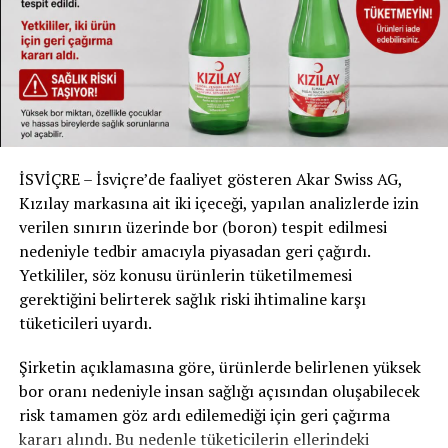
UP NEXT
YETKİLİLERE GÖRE CORONA VAKALARINDA YÜKSELİŞ: YENİ
DALGA KAPIDA MI?
DON'T MISS
ADAM EVİNE ALDIĞI UKRAYNALI GÖÇMEN KADINLA KAÇMA
PLANI YAPARKEN KARISIYLA MAHKEMELİK OLDU
İSVİÇRE – İsviçre’de faaliyet gösteren Akar Swiss AG,
Kızılay markasına ait iki içeceği, yapılan analizlerde izin
verilen sınırın üzerinde bor (boron) tespit edilmesi
nedeniyle tedbir amacıyla piyasadan geri çağırdı.
Yetkililer, söz konusu ürünlerin tüketilmemesi
gerektiğini belirterek sağlık riski ihtimaline karşı
tüketicileri uyardı.
Şirketin açıklamasına göre, ürünlerde belirlenen yüksek
bor oranı nedeniyle insan sağlığı açısından oluşabilecek
risk tamamen göz ardı edilemediği için geri çağırma
kararı alındı. Bu nedenle tüketicilerin ellerindeki