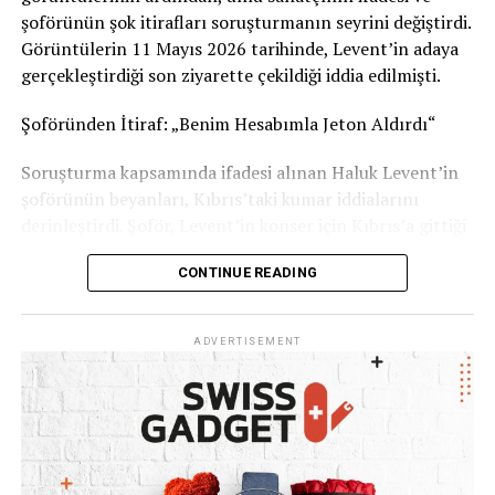
Görüşlerinizi yorumlarda paylaşabilirsiniz.
şoförünün şok itirafları soruşturmanın seyrini değiştirdi.
Görüntülerin 11 Mayıs 2026 tarihinde, Levent’in adaya
Kaynak: İsviçre Devlet Televizyonu RSI
gerçekleştirdiği son ziyarette çekildiği iddia edilmişti.
Şoföründen İtiraf: „Benim Hesabımla Jeton Aldırdı“
Soruşturma kapsamında ifadesi alınan Haluk Levent’in
şoförünün beyanları, Kıbrıs’taki kumar iddialarını
derinleştirdi. Şoför, Levent’in konser için Kıbrıs’a gittiği
dönemlerde kumar oynadığını ve kendi banka hesabını
CONTINUE READING
kullanarak ünlü sanatçıya 1 ila 2 milyon TL civarında
kumarhane jetonu aldırdığını öne sürdü. İşlemlerden
şüphelenmesine rağmen işini kaybetme korkusuyla ses
ADVERTISEMENT
çıkaramadığını belirten şoför, tüm WhatsApp
yazışmalarını delil olarak sakladığını ifade etti.
Haluk Levent: „Kötü Bir Zaafım Var, Ama Ahbap
Parasına Dokunmadım“