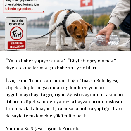
* Kızılay Doğal Maden Suyu
* Şişe: 200 ml
* Son tüketim tarihi: 31 Temmuz 2027
* Kızılay Elma Aromalı Gazlı İçecek
* Şişe: 200 ml
* Son tüketim tarihi: 20 Şubat 2027
Yetkililer, yalnızca bu son tüketim tarihlerine sahip
“Yalan haber yapıyorsunuz.”, “Böyle bir şey olamaz.”
ürünlerin geri çağırma kapsamında olduğunu belirtti.
diyen takipçilerimiz için haberin ayrıntıları…
Ürünleri tüketmeyin, fişsiz de iade edebilirsiniz
İsviçre’nin Ticino kantonuna bağlı Chiasso Belediyesi,
Akar Swiss AG, tüketicilerden belirtilen ürünleri
köpek sahiplerini yakından ilgilendiren yeni bir
kesinlikle tüketmemelerini istedi. Geri çağırma
uygulamayı hayata geçiriyor. Ağustos ayının ortasından
kapsamındaki içecekler, satın alma fişi ibraz edilmeden
itibaren köpek sahipleri yalnızca hayvanlarının dışkısını
satın alındıkları market veya satış noktasına teslim
toplamakla kalmayacak, kamusal alanlara yaptığı idrarı
edilebilecek. Ürün bedeli tüketicilere tam olarak iade
da suyla temizlemekle yükümlü olacak.
edilecek.
Yanında Su Şişesi Taşımak Zorunlu