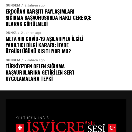
GÜNDEM
2 Jahren ago
ERDOĞAN KARŞITI PAYLAŞIMLARI
SIĞINMA BAŞVURUSUNDA HAKLI GEREKÇE
OLARAK GÖRÜLMEDİ
DÜNYA
2 Jahren ago
META’NIN COVİD-19 AŞILARIYLA İLGİLİ
YANILTICI BİLGİ KARARI: İFADE
ÖZGÜRLÜĞÜNÜ KISITLIYOR MU?
GÜNDEM
2 Jahren ago
TÜRKİYE’DEN GELEN SIĞINMA
BAŞVURULARINA GETİRİLEN SERT
UYGULAMALARA TEPKİ