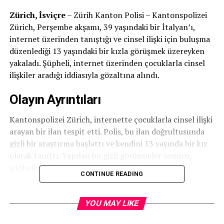
Zürich, İsviçre
– Zürih Kanton Polisi – Kantonspolizei
Zürich, Perşembe akşamı, 39 yaşındaki bir İtalyan’ı,
internet üzerinden tanıştığı ve cinsel ilişki için buluşma
düzenlediği 13 yaşındaki bir kızla görüşmek üzereyken
yakaladı. Şüpheli, internet üzerinden çocuklarla cinsel
ilişkiler aradığı iddiasıyla gözaltına alındı.
Olayın Ayrıntıları
Kantonspolizei Zürich, internette çocuklarla cinsel ilişki
arayan bir ilan tespit etti. Polis, bu ilan doğrultusunda
gizli bir araştırma başlattı ve kendini 13 yaşında bir kız
olarak tanıttı. Yapılan bu gizli görüşmeler sonucu,
şüpheliyle bir buluşma ayarlandı.
CONTINUE READING
Yakalama ve Ev Araması
YOU MAY LIKE
Buluşma yerinde, Kantonspolizei Zürich, 39 yaşındaki