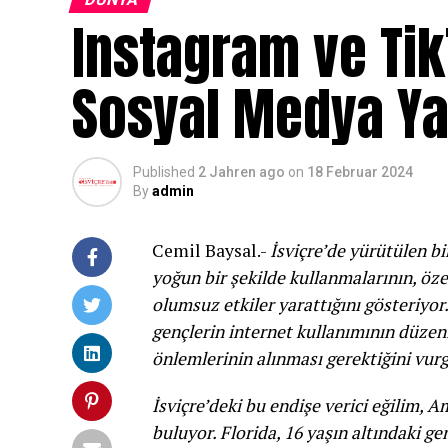
Instagram ve Tik
Sosyal Medya Ya
Published
2 Jahren ago
on
18 Februar 2024
By
admin
Cemil Baysal.-
İsviçre’de yürütülen bi
yoğun bir şekilde kullanmalarının, öz
olumsuz etkiler yarattığını gösteriyo
gençlerin internet kullanımının düzen
önlemlerinin alınması gerektiğini vur
İsviçre’deki bu endişe verici eğilim, 
buluyor. Florida, 16 yaşın altındaki g