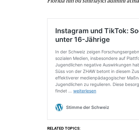
Florida’nın bu sınırlayıcı adımını atma
RELATED TOPICS: