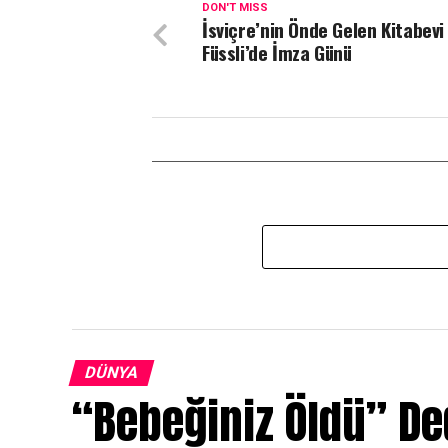
DON'T MISS
İsviçre’nin Önde Gelen Kitabevi 
Füssli’de İmza Günü
DÜNYA
“Bebeğiniz Öldü” Ded