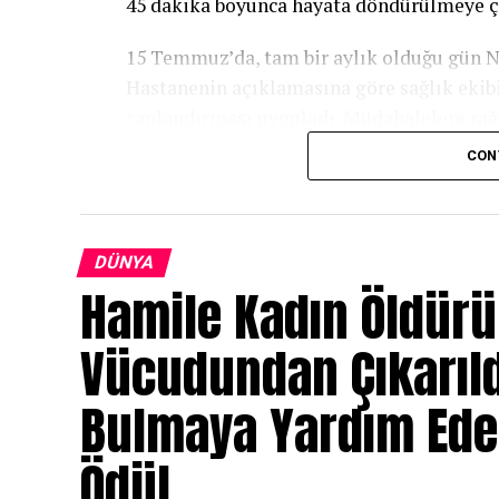
45 dakika boyunca hayata döndürülmeye ça
15 Temmuz’da, tam bir aylık olduğu gün No
Hastanenin açıklamasına göre sağlık ekib
canlandırması uyguladı. Müdahalelere rağ
kaybettiği açıklandı.
CON
Noah yaklaşık bir saat yoğun bakımda tutul
ailesinin bebeğiyle vedalaşmasına izin ver
edilmek üzere başka bir bölüme götürüldü
DÜNYA
Hamile Kadın Öldürü
Cenaze görevlisi hareket ettiğini fark etti
Vücudundan Çıkarıld
Cenaze görevlisi Regina Célia Paschoal, b
hareket ettiğini fark etti. Görevlinin an
Bulmaya Yardım Ede
almaya çalışır gibi sesler çıkarmaya başla
Ödül
Bunun üzerine hastane ekibine hemen habe