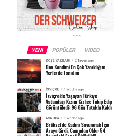
YENI
POPÜLER
VIDEO
KÖŞE YAZILARI
2 Tagen ago
Ben Kendimi En Çok Yanıldığım
Yerlerde Tanıdım
İSVIÇRE
1 Woche ago
İsviçre’de Yaşayan Türkiye
Vatandaşı Kızını Gizlice Takip Edip
Görüntüledi: 96 Gün Tutuklu Kaldı
AVRUPA
1 Woche ago
Brüksel’de Kadını Savunmak İçin
Araya Girdi, Canından Oldu: 54