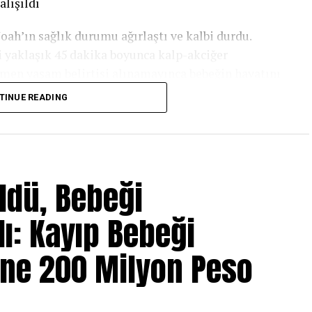
lışıldı
ah’ın sağlık durumu ağırlaştı ve kalbi durdu.
i yaklaşık 45 dakika boyunca kalp-akciğer
men yaşam belirtisi alınamayınca bebeğin hayatını
TINUE READING
du. Bu sırada yasal işlemler gerçekleştirildi ve
ildi. Daha sonra cenaze görevlilerine teslim
.
ldü, Bebeği
ı: Kayıp Bebeği
ebeğin bulunduğu torbayı açtığında Noah’ın
latımına göre bebek daha sonra öksürmeye ve nefes
ne 200 Milyon Peso
dı.
r verildi. Noah yeniden muayene edildi ve yaşam