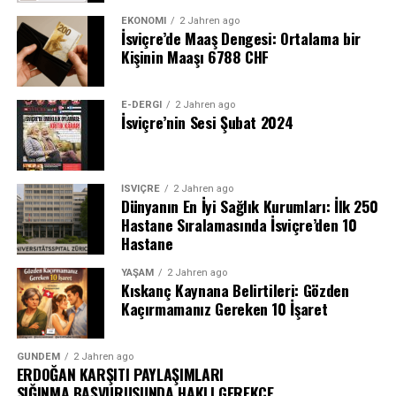
EKONOMI
2 Jahren ago
İsviçre’de Maaş Dengesi: Ortalama bir
Kişinin Maaşı 6788 CHF
E-DERGI
2 Jahren ago
İsviçre’nin Sesi Şubat 2024
İSVIÇRE
2 Jahren ago
Dünyanın En İyi Sağlık Kurumları: İlk 250
Hastane Sıralamasında İsviçre’den 10
Hastane
YAŞAM
2 Jahren ago
Kıskanç Kaynana Belirtileri: Gözden
Kaçırmamanız Gereken 10 İşaret
GÜNDEM
2 Jahren ago
ERDOĞAN KARŞITI PAYLAŞIMLARI
SIĞINMA BAŞVURUSUNDA HAKLI GEREKÇE