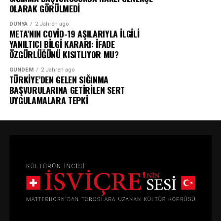
OLARAK GÖRÜLMEDİ
DÜNYA
2 Jahren ago
META’NIN COVİD-19 AŞILARIYLA İLGİLİ
YANILTICI BİLGİ KARARI: İFADE
ÖZGÜRLÜĞÜNÜ KISITLIYOR MU?
GÜNDEM
2 Jahren ago
TÜRKİYE’DEN GELEN SIĞINMA
BAŞVURULARINA GETİRİLEN SERT
UYGULAMALARA TEPKİ