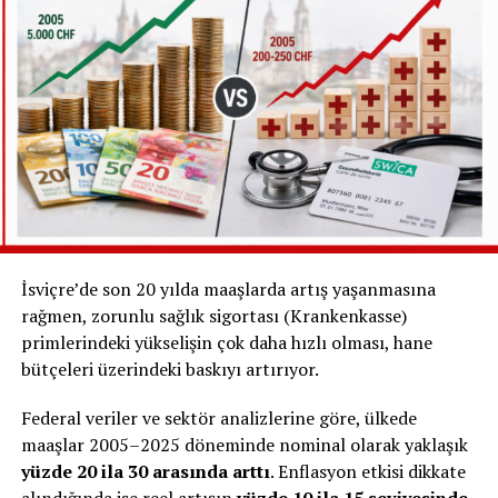
Çoğu kişi
yüzde 50 veya daha düşük oranlarda
çalışıyor
Sadece yaklaşık
her 7 kişiden 1’i tam zamanlı
çalışıyor
Tam zamanlı çalışanların ise önemli bir bölümü
serbest (kendi işini yapan)
kişilerden oluşuyor
İsviçre’de son 20 yılda maaşlarda artış yaşanmasına
rağmen, zorunlu sağlık sigortası (Krankenkasse)
primlerindeki yükselişin çok daha hızlı olması, hane
bütçeleri üzerindeki baskıyı artırıyor.
Federal veriler ve sektör analizlerine göre, ülkede
maaşlar 2005–2025 döneminde nominal olarak yaklaşık
yüzde 20 ila 30 arasında arttı
. Enflasyon etkisi dikkate