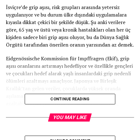
İsviçre’de grip aşısı, risk grupları arasında yetersiz
uygulanıyor ve bu durum ülke dışındaki uygulamalara
kıyasla dikkat çekici bir şekilde düşük. Şu anki verilere
göre, 65 yaş ve üstü veya kronik hastalıkları olan her üç
kişiden sadece biri grip aşısı oluyor, bu da Dünya Sağlık
Örgütü tarafından önerilen oranın yarısından az demek.
Eidgenössische Kommission für Impffragen (Ekif), grip
aşısı oranlarını artırmayı hedefliyor ve özellikle gençleri
ve çocukları hedef alarak yaşlı insanlardaki grip nedenli
ölümleri azaltmayı amaçlıyor. Japonya ve Birleşik
Krallık’tan gelen veriler, çocuklarda yüksek oranda
aşılamanın yaşlı insanlardaki grip yükünü
CONTINUE READING
azaltabileceğini gösteriyor. Bu da daha az hastalık,
hastane yatışı ve ölüme yol açıyor.
YOU MAY LIKE
Ancak Ekif’in kampanya başlatmasını engelleyen iki
engel var: Birincisi, halkın Covid-19 pandemisinden
sonra aşıya düşük bir kabul göstereceğini tahmin ediyor;