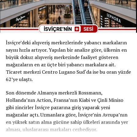
DON'T MISS
Yüksek Enflasyon Çırakları Olumsuz Etkiliyor
İsviçre’deki alışveriş merkezlerinde yabancı markaların
sayısı hızla artıyor. Yapılan bir analize göre, ülkenin en
büyük dokuz alışveriş merkezinde faaliyet gösteren
mağazaların en az üçte biri yabancı markalara ait.
Ticaret merkezi Centro Lugano Sud‘da ise bu oran yüzde
62’ye ulaştı.
Son dönemde Almanya merkezli Rossmann,
Hollanda’nın Action, Fransa’nın Kiabi ve Çinli Miniso
gibi zincirler İsviçre pazarına giriş yaparak yeni
mağazalar açtı. Uzmanlara göre, İsviçre’nin Avrupa’nın
en yüksek satın alma gücüne sahip ülkeleri arasında yer
alması, uluslararası markaları cezbediyor.