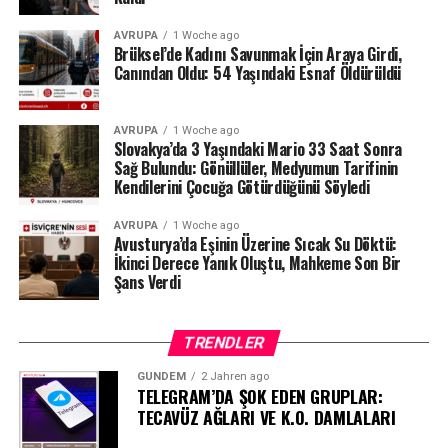
AVRUPA
1 Woche ago
Brüksel’de Kadını Savunmak İçin Araya Girdi,
Canından Oldu: 54 Yaşındaki Esnaf Öldürüldü
AVRUPA
1 Woche ago
Slovakya’da 3 Yaşındaki Mario 33 Saat Sonra
Sağ Bulundu: Gönüllüler, Medyumun Tarifinin
Kendilerini Çocuğa Götürdüğünü Söyledi
AVRUPA
1 Woche ago
Avusturya’da Eşinin Üzerine Sıcak Su Döktü:
İkinci Derece Yanık Oluştu, Mahkeme Son Bir
Şans Verdi
TRENDLER
GÜNDEM
2 Jahren ago
TELEGRAM’DA ŞOK EDEN GRUPLAR:
TECAVÜZ AĞLARI VE K.O. DAMLALARI