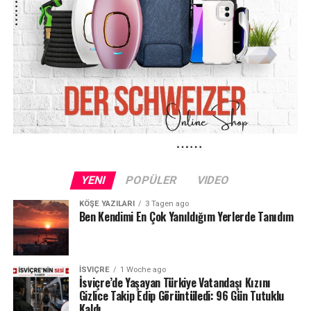
yaşlanan nüfus, yeni ve pahalı tedavi yöntemleri,
ilaç maliyetlerindeki artış ve sağlık hizmetlerine
olan talebin yükselmesi
yer alıyor.
Ekonomistler, maaş artışlarının devam etmesine rağmen
sağlık sigortası primlerinin hane gelirleri içindeki
payının giderek büyüdüğüne dikkat çekiyor. Bu da
özellikle orta gelir grubunda
alım gücünün
azalmasına
yol açan önemli faktörlerden biri olarak
öne çıkıyor.
YENI
POPÜLER
VIDEO
KÖŞE YAZILARI
3 Tagen ago
Ben Kendimi En Çok Yanıldığım Yerlerde Tanıdım
İSVIÇRE
1 Woche ago
İsviçre’de Yaşayan Türkiye Vatandaşı Kızını
Gizlice Takip Edip Görüntüledi: 96 Gün Tutuklu
Kaldı