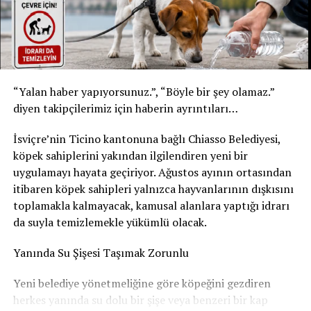
* Kızılay Elma Aromalı Gazlı İçecek
* Şişe: 200 ml
* Son tüketim tarihi: 20 Şubat 2027
Yetkililer, yalnızca bu son tüketim tarihlerine sahip
“Yalan haber yapıyorsunuz.”, “Böyle bir şey olamaz.”
ürünlerin geri çağırma kapsamında olduğunu belirtti.
diyen takipçilerimiz için haberin ayrıntıları…
Ürünleri tüketmeyin, fişsiz de iade edebilirsiniz
İsviçre’nin Ticino kantonuna bağlı Chiasso Belediyesi,
Akar Swiss AG, tüketicilerden belirtilen ürünleri
köpek sahiplerini yakından ilgilendiren yeni bir
kesinlikle tüketmemelerini istedi. Geri çağırma
uygulamayı hayata geçiriyor. Ağustos ayının ortasından
kapsamındaki içecekler, satın alma fişi ibraz edilmeden
itibaren köpek sahipleri yalnızca hayvanlarının dışkısını
satın alındıkları market veya satış noktasına teslim
toplamakla kalmayacak, kamusal alanlara yaptığı idrarı
edilebilecek. Ürün bedeli tüketicilere tam olarak iade
da suyla temizlemekle yükümlü olacak.
edilecek.
Yanında Su Şişesi Taşımak Zorunlu
Şirket, geri çağırmanın tamamen önleyici bir güvenlik
Yeni belediye yönetmeliğine göre köpeğini gezdiren
tedbiri olduğunu vurgulayarak, elinde belirtilen
herkes yanında su dolu bir şişe veya benzeri bir kap
ürünlerden bulunan herkesin en kısa sürede iade işlemini