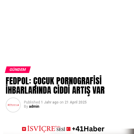
GÜNDEM
FEDPOL: ÇOCUK PORNOGRAFİSİ
İHBARLARINDA CİDDİ ARTIŞ VAR
Published
1 Jahr ago
on
21 April 2025
By
admin