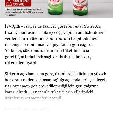
DON'T MISS
ZÜRİH HAVALİMANI’NDA EN ÇOK RÖTAR YAPAN VE UÇUŞ
İPTAL EDEN HAVAYOLLARI AÇIKLANDI
İSVİÇRE – İsviçre’de faaliyet gösteren Akar Swiss AG,
Kızılay markasına ait iki içeceği, yapılan analizlerde izin
verilen sınırın üzerinde bor (boron) tespit edilmesi
nedeniyle tedbir amacıyla piyasadan geri çağırdı.
Yetkililer, söz konusu ürünlerin tüketilmemesi
gerektiğini belirterek sağlık riski ihtimaline karşı
tüketicileri uyardı.
Şirketin açıklamasına göre, ürünlerde belirlenen yüksek
bor oranı nedeniyle insan sağlığı açısından oluşabilecek
risk tamamen göz ardı edilemediği için geri çağırma
kararı alındı. Bu nedenle tüketicilerin ellerindeki
ürünleri tüketmemeleri istendi.
Bor nedir, neden önemli?