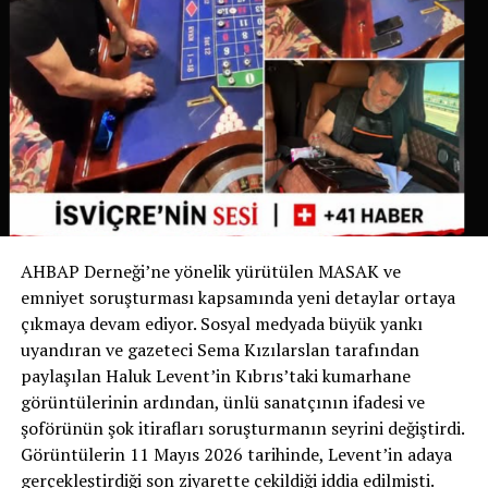
yürürlüğe koyma kararı aldı.
İsviçre’de Bir İlk
İsviçre devlet televizyonu RSI‘nin haberine göre bu
uygulama yalnızca Ticino’da değil, İsviçre genelinde de
bir ilk olma özelliği taşıyor. Bugüne kadar köpek sahipleri
yalnızca dışkıyı temizlemekle yükümlüyken, Chiasso
Belediyesi bu zorunluluğu idrarı da kapsayacak şekilde
genişleten ilk belediye oldu.
AHBAP Derneği’ne yönelik yürütülen MASAK ve
Yetkililer, uygulamanın başarılı olması halinde benzer
emniyet soruşturması kapsamında yeni detaylar ortaya
düzenlemelerin diğer İsviçre belediyelerinde de
çıkmaya devam ediyor. Sosyal medyada büyük yankı
gündeme gelebileceğini belirtiyor.
uyandıran ve gazeteci Sema Kızılarslan tarafından
paylaşılan Haluk Levent’in Kıbrıs’taki kumarhane
Sizce bu uygulama tüm İsviçre’de uygulanmalı mı?
görüntülerinin ardından, ünlü sanatçının ifadesi ve
Görüşlerinizi yorumlarda paylaşabilirsiniz.
şoförünün şok itirafları soruşturmanın seyrini değiştirdi.
Görüntülerin 11 Mayıs 2026 tarihinde, Levent’in adaya
Kaynak: İsviçre Devlet Televizyonu RSI
gerçekleştirdiği son ziyarette çekildiği iddia edilmişti.