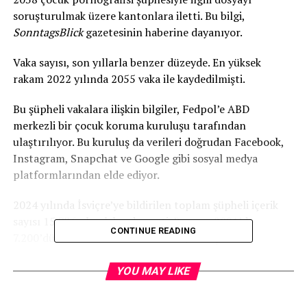
soruşturulmak üzere kantonlara iletti. Bu bilgi,
SonntagsBlick
gazetesinin haberine dayanıyor.
Vaka sayısı, son yıllarla benzer düzeyde. En yüksek
rakam 2022 yılında 2055 vaka ile kaydedilmişti.
Bu şüpheli vakalara ilişkin bilgiler, Fedpol’e ABD
merkezli bir çocuk koruma kuruluşu tarafından
ulaştırılıyor. Bu kuruluş da verileri doğrudan Facebook,
Instagram, Snapchat ve Google gibi sosyal medya
platformlarından elde ediyor.
2024 yılında İsviçre’ye bildirilen toplam şüpheli içerik
sayısı 15.736 olarak kayda geçti. Bu sayı, 2021’de
CONTINUE READING
7.200’dü. Ancak bildirilen her vaka yasal işlemle
sonuçlanmıyor. İsviçre yasalarına göre cezai anlamda bir
suç unsuru bulunması ve şüphelinin kimliğinin tespit
YOU MAY LIKE
edilebilmesi durumunda dosyalar kantonlara aktarılıyor.
Soruşturma açılıp açılmayacağına ise kanton yetkilileri