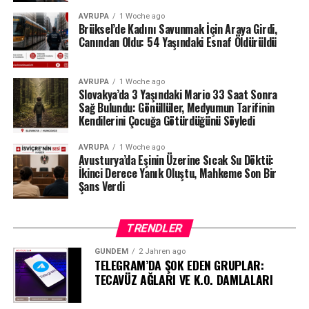
Milyonlarca liralık para transferleri ve şoförün iddiaları
AVRUPA
1 Woche ago
üzerinden derinleşen soruşturmada gözler, yargı
Brüksel’de Kadını Savunmak İçin Araya Girdi,
makamlarının atacağı bir sonraki adıma çevrilmiş
Canından Oldu: 54 Yaşındaki Esnaf Öldürüldü
durumda.
#ahbap
#turkiye
#sondakika
AVRUPA
1 Woche ago
Slovakya’da 3 Yaşındaki Mario 33 Saat Sonra
Sağ Bulundu: Gönüllüler, Medyumun Tarifinin
Kendilerini Çocuğa Götürdüğünü Söyledi
AVRUPA
1 Woche ago
Avusturya’da Eşinin Üzerine Sıcak Su Döktü:
İkinci Derece Yanık Oluştu, Mahkeme Son Bir
Şans Verdi
TRENDLER
GÜNDEM
2 Jahren ago
TELEGRAM’DA ŞOK EDEN GRUPLAR:
TECAVÜZ AĞLARI VE K.O. DAMLALARI