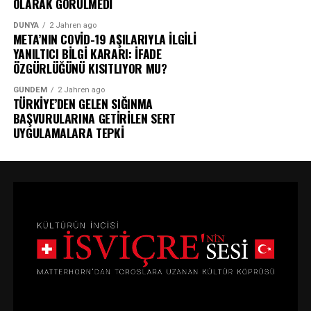
OLARAK GÖRÜLMEDİ
DÜNYA
2 Jahren ago
META’NIN COVİD-19 AŞILARIYLA İLGİLİ
YANILTICI BİLGİ KARARI: İFADE
ÖZGÜRLÜĞÜNÜ KISITLIYOR MU?
GÜNDEM
2 Jahren ago
TÜRKİYE’DEN GELEN SIĞINMA
BAŞVURULARINA GETİRİLEN SERT
UYGULAMALARA TEPKİ