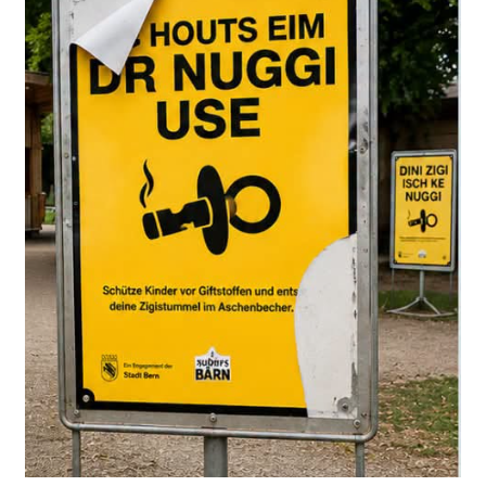
Soruşturma dosyasına göre 60 yaşındaki adam yalnızca
uzaktan gözlem yapmakla kalmadı. Kızı hakkında bilgi
edinmek için komşularıyla da konuştu.
Bir gün kızını
iş yerinden itibaren takip etmeye
başladı
. Önce bir Denner mağazasına, ardından özel bir
adrese kadar peşinden gitti.
Savcılığın tespitine göre baba takip sırasında
tanınmamak amacıyla
başının üzerine bir bez geçirdi
ve reflektörlü iş yeleği giydi.
Kızı babasıyla görüşmek istemiyordu
Ancak kızı, babasının kendisini araştırdığının ve takip
ettiğinin farkındaydı. Ceza kararında kadının
babasıyla
herhangi bir temas kurmak istemediği
belirtiliyor.
Savcılık, sanığın davranışlarının kızı tarafından fark