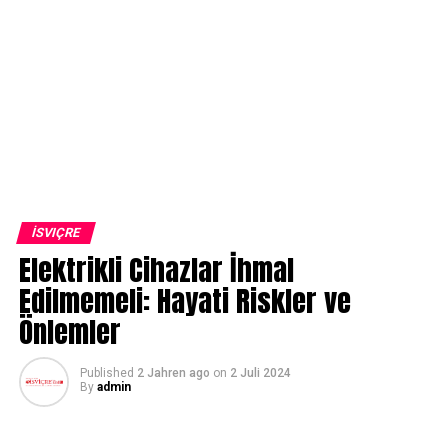
İSVIÇRE
Elektrikli Cihazlar İhmal
Edilmemeli: Hayati Riskler ve
Önlemler
Published
2 Jahren ago
on
2 Juli 2024
By
admin