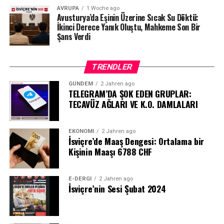
AVRUPA
1 Woche ago
Avusturya’da Eşinin Üzerine Sıcak Su Döktü:
İkinci Derece Yanık Oluştu, Mahkeme Son Bir
Şans Verdi
TRENDLER
GÜNDEM
2 Jahren ago
TELEGRAM’DA ŞOK EDEN GRUPLAR:
TECAVÜZ AĞLARI VE K.O. DAMLALARI
EKONOMI
2 Jahren ago
İsviçre’de Maaş Dengesi: Ortalama bir
Kişinin Maaşı 6788 CHF
E-DERGI
2 Jahren ago
İsviçre’nin Sesi Şubat 2024