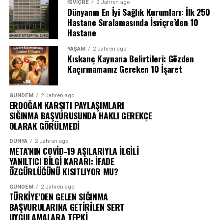
İSVIÇRE
2 Jahren ago
Dünyanın En İyi Sağlık Kurumları: İlk 250
Hastane Sıralamasında İsviçre’den 10
Hastane
YAŞAM
2 Jahren ago
Kıskanç Kaynana Belirtileri: Gözden
Kaçırmamanız Gereken 10 İşaret
GÜNDEM
2 Jahren ago
ERDOĞAN KARŞITI PAYLAŞIMLARI
SIĞINMA BAŞVURUSUNDA HAKLI GEREKÇE
OLARAK GÖRÜLMEDİ
DÜNYA
2 Jahren ago
META’NIN COVİD-19 AŞILARIYLA İLGİLİ
YANILTICI BİLGİ KARARI: İFADE
ÖZGÜRLÜĞÜNÜ KISITLIYOR MU?
GÜNDEM
2 Jahren ago
TÜRKİYE’DEN GELEN SIĞINMA
BAŞVURULARINA GETİRİLEN SERT
UYGULAMALARA TEPKİ