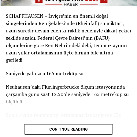
Sorunun boyutu parkın bulunduğu yere göre değişiyor.
Örneğin Aarau Belediyesi, kentteki çocuk parklarında
SCHAFFHAUSEN – İsviçre’nin en önemli doğal
durumun genel olarak dramatik olmadığını belirtiyor.
simgelerinden Ren Şelalesi’nde (Rheinfall) su miktarı,
Basel-Landschaft yetkilileri de şehir merkezindeki ve
uzun süredir devam eden kuraklık nedeniyle dikkat çekici
insanların yemek yemek veya vakit geçirmek için
şekilde azaldı. Federal Çevre Dairesi’nin (BAFU)
kullandığı parkların, ormanlık alanlardaki oyun
ölçümlerine göre Ren Nehri’ndeki debi, temmuz ayının
parklarına göre daha fazla kirlendiğine dikkat çekiyor.
uzun yıllar ortalamasının üçte birinin bile altına
geriledi.
Sigarasız çocuk parkları yaygınlaşıyor
Saniyede yalnızca 165 metreküp su
İsviçre’deki Stop2Drop girişiminin verilerine göre şu
anda 24 belediye sigarasız ve temiz çocuk parkı
Neuhausen’daki Flurlingerbrücke ölçüm istasyonunda
uygulamasını kullanıyor.
çarşamba günü saat 12.50’de saniyede 165 metreküp su
ölçüldü.
Aarau’da da seçilen 10 çocuk parkında yaklaşık iki ay
boyunca afişler, banklara yerleştirilen bilgilendirmeler
Son 66 yılın temmuz ayı ortalaması ise saniyede 536
ve çeşitli farkındalık çalışmaları denendi. Ancak
metreküp. Yani Ren Şelalesi’nden geçen su miktarı şu
belediyeye göre deneme döneminde kirlilikte belirgin bir
anda normal bir temmuz ayındaki seviyenin yaklaşık
CONTINUE READING
değişiklik gözlenmedi. Uygulamaların uzun vadeli
yüzde 31’i kadar.