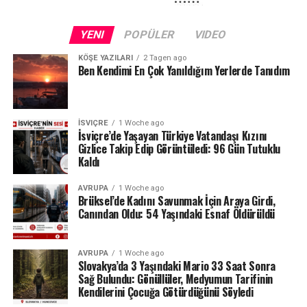
Kuraklığın etkileri yalnızca Schaffhausen ile sınırlı değil.
Fransa sınırındaki Neuchâtel Kantonu’nda bulunan Lac
YENI
POPÜLER
VIDEO
des Brenets de son derece düşük su seviyeleriyle karşı
karşıya.
KÖŞE YAZILARI
2 Tagen ago
Ben Kendimi En Çok Yanıldığım Yerlerde Tanıdım
24 Temmuz ölçümlerinde göl seviyesi denizden 742,13
metre, çıkıştaki su debisi ise yalnızca saniyede 1,2
metreküp olarak kaydedildi. Su seviyesinin düşmesi
İSVIÇRE
1 Woche ago
nedeniyle göldeki tekne seferleri de durduruldu.
İsviçre’de Yaşayan Türkiye Vatandaşı Kızını
Gizlice Takip Edip Görüntüledi: 96 Gün Tutuklu
Kaldı
Lac des Brenets daha önce de uzun kuraklık
dönemlerinde benzer sorunlar yaşamış, özellikle 2022
AVRUPA
1 Woche ago
yazında su seviyesi ciddi şekilde gerilemişti.
Brüksel’de Kadını Savunmak İçin Araya Girdi,
Canından Oldu: 54 Yaşındaki Esnaf Öldürüldü
Ren Şelalesi’ndeki son durum ise İsviçre’de devam eden
yağış eksikliğinin nehir ve göller üzerindeki etkisini
AVRUPA
1 Woche ago
gözler önüne seriyor.
Slovakya’da 3 Yaşındaki Mario 33 Saat Sonra
Sağ Bulundu: Gönüllüler, Medyumun Tarifinin
Kaynak: BAFU / BRK News
Kendilerini Çocuğa Götürdüğünü Söyledi