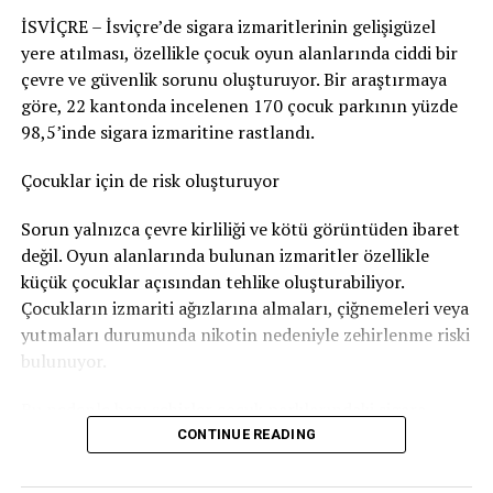
edilerek korkmasına yol açabileceğini en azından göze
İSVİÇRE – İsviçre’de sigara izmaritlerinin gelişigüzel
aldığı sonucuna vardı. Bu nedenle adam hakkında
yere atılması, özellikle çocuk oyun alanlarında ciddi bir
Nötigung (zorlama)
suçundan ceza verildi.
çevre ve güvenlik sorunu oluşturuyor. Bir araştırmaya
96 gün soruşturma tutukluluğunda kaldı
göre, 22 kantonda incelenen 170 çocuk parkının yüzde
98,5’inde sigara izmaritine rastlandı.
Savcılık, sanığa
günlüğü 80 franktan 120 günlük adli
para cezası
verdi. Bu ceza şartlı olarak hükme bağlandı.
Çocuklar için de risk oluşturuyor
Ancak adam soruşturma sırasında
96 gün tutuklu
Sorun yalnızca çevre kirliliği ve kötü görüntüden ibaret
kaldığı
için bu süre cezadan mahsup edildi. Böylece
değil. Oyun alanlarında bulunan izmaritler özellikle
geriye 24 günlük, yani
1.920 franklık
şartlı ceza kaldı.
küçük çocuklar açısından tehlike oluşturabiliyor.
Çocukların izmariti ağızlarına almaları, çiğnemeleri veya
Bunun yanında
800 frank para cezası
ödemesine karar
yutmaları durumunda nikotin nedeniyle zehirlenme riski
verildi.
bulunuyor.
Sanığın ayrıca
1.300 frank ceza emri masrafı
ile
4.135
Bu nedenle bazı şehirler çocuk parklarındaki sigara
frank diğer yargılama giderlerini
karşılaması
izmariti sorununa karşı özel kampanyalar yürütüyor.
CONTINUE READING
gerekiyor.
Bern’den dikkat çeken kampanya