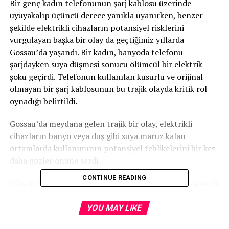
Bir genç kadın telefonunun şarj kablosu üzerinde
uyuyakalıp üçüncü derece yanıkla uyanırken, benzer
şekilde elektrikli cihazların potansiyel risklerini
vurgulayan başka bir olay da geçtiğimiz yıllarda
Gossau’da yaşandı. Bir kadın, banyoda telefonu
şarjdayken suya düşmesi sonucu ölümcül bir elektrik
şoku geçirdi. Telefonun kullanılan kusurlu ve orijinal
olmayan bir şarj kablosunun bu trajik olayda kritik rol
oynadığı belirtildi.
Gossau’da meydana gelen trajik bir olay, elektrikli
cihazların banyo veya duş gibi suya maruz kalan
ortamlarda kullanımının potansiyel tehlikelerini bir kez
daha gözler önüne serdi.
CONTINUE READING
Olayın detayları ve bu tür kazaların önlenmesine yönelik
uyarılar şu şekilde:
YOU MAY LIKE
Olayın Detayları:
22 yaşındaki kadın, banyoda telefonu