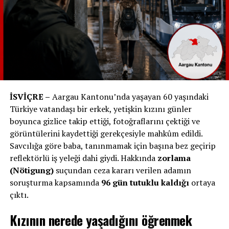
üreticinin belirttiği güvenlik standartlarına
dikkat edilmeli.
Kaza Önleme Danışma Merkezi (BFU)’nun Uyarıları
BFU, banyoda elektrikli cihazların kullanımının
potansiyel risklerini vurguluyor:
Elektrikli cihazların direkt olarak suya veya nemli
İSVİÇRE –
Aargau Kantonu’nda yaşayan 60 yaşındaki
ortamlara maruz bırakılmaması gerektiğini
Türkiye vatandaşı bir erkek, yetişkin kızını günler
belirtiyor.
boyunca gizlice takip ettiği, fotoğraflarını çektiği ve
görüntülerini kaydettiği gerekçesiyle mahkûm edildi.
Kaçak Akım Koruma Şalteri gibi koruma
Savcılığa göre baba, tanınmamak için başına bez geçirip
mekanizmalarının kullanılmasının önemini
reflektörlü iş yeleği dahi giydi. Hakkında
zorlama
vurguluyor. Bu tür cihazlar, elektrik şoklarına
(Nötigung)
suçundan ceza kararı verilen adamın
karşı koruma sağlayabilir ve hayat kurtarabilir.
soruşturma kapsamında
96 gün tutuklu kaldığı
ortaya
Bu tür olayların tekrarlanmaması için herkesin elektrikli
çıktı.
cihazların güvenli kullanımı konusunda bilinçlenmesi ve
Kızının nerede yaşadığını öğrenmek
gerekli tedbirleri alması hayati önem taşımakta.