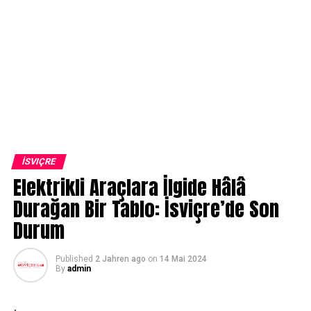
İSVIÇRE
Elektrikli Araçlara İlgide Hâlâ
Durağan Bir Tablo: İsviçre’de Son
Durum
Published
2 Jahren ago
on
14 Mai 2024
By
admin