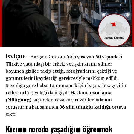
bonus.ch verileri, bu büyümenin yavaşladığını
doğruluyor. Şarj edilebilir bir modeli olan kişi sayısı,
2021’de %3’ten 2022’de %5’e, ardından 2023’te %7’ye
ve nihayetinde 2024’te %8’e yükseldi.
Ayrıca, alım niyetleri tarihsel olarak düşük seviyelerde
seyretmekte olup, yalnızca %18. Bu rakam iki yıl önce
%24 idi. Aynı zamanda, ilgisizlik daha önce hiç olmadığı
İSVİÇRE –
Aargau Kantonu’nda yaşayan 60 yaşındaki
kadar belirgin; geçen yıl %71 olan alım planı
Türkiye vatandaşı bir erkek, yetişkin kızını günler
olmayanların oranı bu yıl %74.
boyunca gizlice takip ettiği, fotoğraflarını çektiği ve
görüntülerini kaydettiği gerekçesiyle mahkûm edildi.
Elektrikli Araçlar: Olumsuz
Savcılığa göre baba, tanınmamak için başına bez geçirip
reflektörlü iş yeleği dahi giydi. Hakkında
zorlama
Yanları
(Nötigung)
suçundan ceza kararı verilen adamın
soruşturma kapsamında
96 gün tutuklu kaldığı
ortaya
Elektrikli araçlar, özellikle çevresel açıdan tartışmalıdır.
çıktı.
Şarj edilebilir modellerin fosil yakıtlı araçlara kıyasla
CO2 dengesi konusundaki görüşler farklılık
Kızının nerede yaşadığını öğrenmek
göstermektedir. Katılımcıların %29’u, özellikle üretim