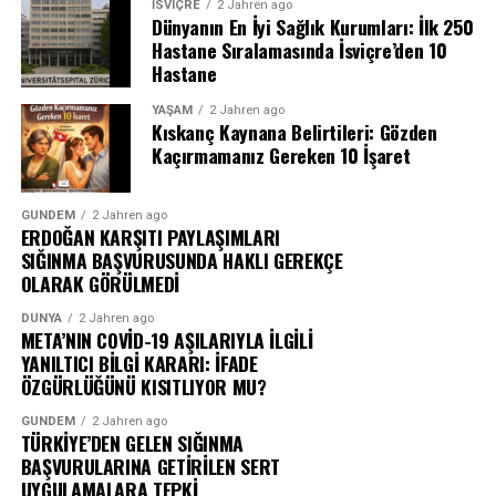
İSVIÇRE
2 Jahren ago
Dünyanın En İyi Sağlık Kurumları: İlk 250
Hastane Sıralamasında İsviçre’den 10
Hastane
YAŞAM
2 Jahren ago
Kıskanç Kaynana Belirtileri: Gözden
Kaçırmamanız Gereken 10 İşaret
GÜNDEM
2 Jahren ago
ERDOĞAN KARŞITI PAYLAŞIMLARI
SIĞINMA BAŞVURUSUNDA HAKLI GEREKÇE
OLARAK GÖRÜLMEDİ
DÜNYA
2 Jahren ago
META’NIN COVİD-19 AŞILARIYLA İLGİLİ
YANILTICI BİLGİ KARARI: İFADE
ÖZGÜRLÜĞÜNÜ KISITLIYOR MU?
GÜNDEM
2 Jahren ago
TÜRKİYE’DEN GELEN SIĞINMA
BAŞVURULARINA GETİRİLEN SERT
UYGULAMALARA TEPKİ