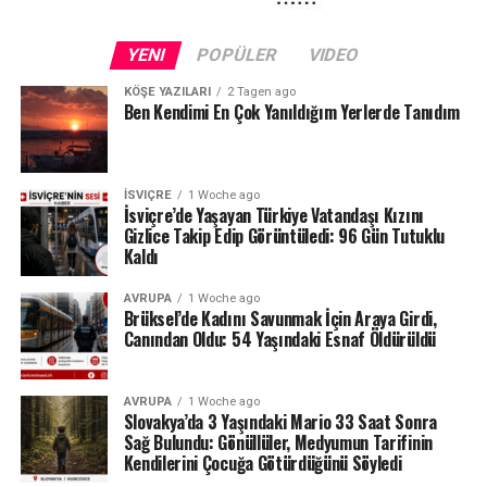
Kuraklığın etkileri yalnızca Schaffhausen ile sınırlı değil.
Fransa sınırındaki Neuchâtel Kantonu’nda bulunan Lac
YENI
POPÜLER
VIDEO
des Brenets de son derece düşük su seviyeleriyle karşı
karşıya.
KÖŞE YAZILARI
2 Tagen ago
Ben Kendimi En Çok Yanıldığım Yerlerde Tanıdım
24 Temmuz ölçümlerinde göl seviyesi denizden 742,13
metre, çıkıştaki su debisi ise yalnızca saniyede 1,2
metreküp olarak kaydedildi. Su seviyesinin düşmesi
İSVIÇRE
1 Woche ago
nedeniyle göldeki tekne seferleri de durduruldu.
İsviçre’de Yaşayan Türkiye Vatandaşı Kızını
Gizlice Takip Edip Görüntüledi: 96 Gün Tutuklu
Kaldı
Lac des Brenets daha önce de uzun kuraklık
dönemlerinde benzer sorunlar yaşamış, özellikle 2022
AVRUPA
1 Woche ago
yazında su seviyesi ciddi şekilde gerilemişti.
Brüksel’de Kadını Savunmak İçin Araya Girdi,
Canından Oldu: 54 Yaşındaki Esnaf Öldürüldü
Ren Şelalesi’ndeki son durum ise İsviçre’de devam eden
yağış eksikliğinin nehir ve göller üzerindeki etkisini
AVRUPA
1 Woche ago
gözler önüne seriyor.
Slovakya’da 3 Yaşındaki Mario 33 Saat Sonra
Sağ Bulundu: Gönüllüler, Medyumun Tarifinin
Kaynak: BAFU / BRK News
Kendilerini Çocuğa Götürdüğünü Söyledi