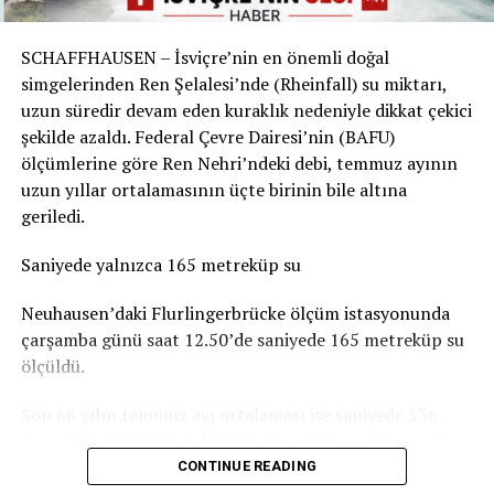
Sorunun boyutu parkın bulunduğu yere göre değişiyor.
Örneğin Aarau Belediyesi, kentteki çocuk parklarında
SCHAFFHAUSEN – İsviçre’nin en önemli doğal
durumun genel olarak dramatik olmadığını belirtiyor.
simgelerinden Ren Şelalesi’nde (Rheinfall) su miktarı,
Basel-Landschaft yetkilileri de şehir merkezindeki ve
uzun süredir devam eden kuraklık nedeniyle dikkat çekici
insanların yemek yemek veya vakit geçirmek için
şekilde azaldı. Federal Çevre Dairesi’nin (BAFU)
kullandığı parkların, ormanlık alanlardaki oyun
ölçümlerine göre Ren Nehri’ndeki debi, temmuz ayının
parklarına göre daha fazla kirlendiğine dikkat çekiyor.
uzun yıllar ortalamasının üçte birinin bile altına
geriledi.
Sigarasız çocuk parkları yaygınlaşıyor
Saniyede yalnızca 165 metreküp su
İsviçre’deki Stop2Drop girişiminin verilerine göre şu
anda 24 belediye sigarasız ve temiz çocuk parkı
Neuhausen’daki Flurlingerbrücke ölçüm istasyonunda
uygulamasını kullanıyor.
çarşamba günü saat 12.50’de saniyede 165 metreküp su
ölçüldü.
Aarau’da da seçilen 10 çocuk parkında yaklaşık iki ay
boyunca afişler, banklara yerleştirilen bilgilendirmeler
Son 66 yılın temmuz ayı ortalaması ise saniyede 536
ve çeşitli farkındalık çalışmaları denendi. Ancak
metreküp. Yani Ren Şelalesi’nden geçen su miktarı şu
belediyeye göre deneme döneminde kirlilikte belirgin bir
anda normal bir temmuz ayındaki seviyenin yaklaşık
CONTINUE READING
değişiklik gözlenmedi. Uygulamaların uzun vadeli
yüzde 31’i kadar.