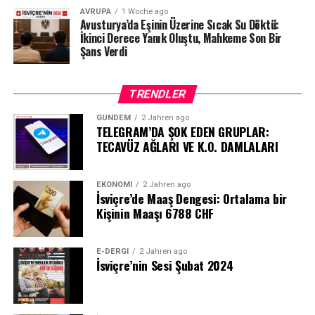
AVRUPA
1 Woche ago
Avusturya’da Eşinin Üzerine Sıcak Su Döktü:
İkinci Derece Yanık Oluştu, Mahkeme Son Bir
Şans Verdi
TRENDLER
GÜNDEM
2 Jahren ago
TELEGRAM’DA ŞOK EDEN GRUPLAR:
TECAVÜZ AĞLARI VE K.O. DAMLALARI
EKONOMI
2 Jahren ago
İsviçre’de Maaş Dengesi: Ortalama bir
Kişinin Maaşı 6788 CHF
E-DERGI
2 Jahren ago
İsviçre’nin Sesi Şubat 2024