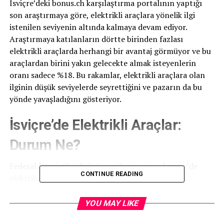
İsviçre’deki bonus.ch karşılaştırma portalının yaptığı
son araştırmaya göre, elektrikli araçlara yönelik ilgi
istenilen seviyenin altında kalmaya devam ediyor.
Araştırmaya katılanların dörtte birinden fazlası
elektrikli araçlarda herhangi bir avantaj görmüyor ve bu
araçlardan birini yakın gelecekte almak isteyenlerin
oranı sadece %18. Bu rakamlar, elektrikli araçlara olan
ilginin düşük seviyelerde seyrettiğini ve pazarın da bu
yönde yavaşladığını gösteriyor.
İsviçre’de Elektrikli Araçlar:
Durum Ne?
Federal İstatistik Ofisi’nin verilerine göre, İsviçre’de
CONTINUE READING
elektrikli araç pazarı büyüme hızını kaybetmekte.
2021’de, yeni kayıtların %13’ünü tamamen elektrikli
araçlar oluştururken, bu oran 2022’de %18’e yükseldi.
YOU MAY LIKE
Ancak geçen yıl bu artış yalnızca %21’e ulaştı.