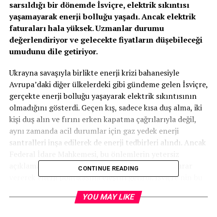
sarsıldığı bir dönemde İsviçre, elektrik sıkıntısı
yaşamayarak enerji bolluğu yaşadı. Ancak elektrik
faturaları hala yüksek. Uzmanlar durumu
değerlendiriyor ve gelecekte fiyatların düşebileceği
umudunu dile getiriyor.
Ukrayna savaşıyla birlikte enerji krizi bahanesiyle
Avrupa’daki diğer ülkelerdeki gibi gündeme gelen İsviçre,
gerçekte enerji bolluğu yaşayarak elektrik sıkıntısının
olmadığını gösterdi. Geçen kış, sadece kısa duş alma, iki
kişi duş alın ve fırını erken kapatma çağrılarıyla değil,
aynı zamanda acil durumlar için gaz yedek enerji
santralleri inşa edilerek de enerji tedbirleri alındı. Ancak
Federal İdare Mahkemesi, bu önlemlerin yetersiz
açıklamalarla ve yasa dışı bir şekilde alındığına karar
CONTINUE READING
vererek enerji politikasına eleştiri getirdi. İsviçre’nin bu
kış dahi enerji fazlasına sahip olduğu ortaya çıktı.
YOU MAY LIKE
Federal Enerji Ofisi’nin verilerine göre, Ekim ile Şubat
arasında 700 gigavat saat elektrik ihraç edildi. Bu,