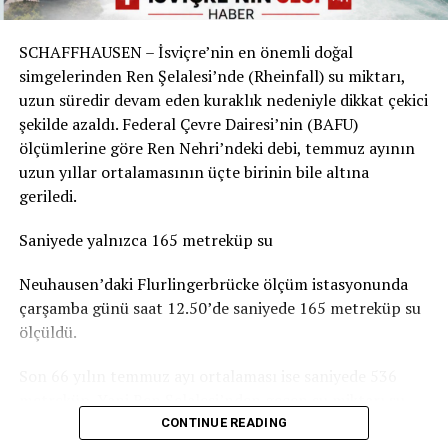
Sorunun boyutu parkın bulunduğu yere göre değişiyor.
Örneğin Aarau Belediyesi, kentteki çocuk parklarında
SCHAFFHAUSEN – İsviçre’nin en önemli doğal
durumun genel olarak dramatik olmadığını belirtiyor.
simgelerinden Ren Şelalesi’nde (Rheinfall) su miktarı,
Basel-Landschaft yetkilileri de şehir merkezindeki ve
uzun süredir devam eden kuraklık nedeniyle dikkat çekici
insanların yemek yemek veya vakit geçirmek için
şekilde azaldı. Federal Çevre Dairesi’nin (BAFU)
kullandığı parkların, ormanlık alanlardaki oyun
ölçümlerine göre Ren Nehri’ndeki debi, temmuz ayının
parklarına göre daha fazla kirlendiğine dikkat çekiyor.
uzun yıllar ortalamasının üçte birinin bile altına
geriledi.
Sigarasız çocuk parkları yaygınlaşıyor
Saniyede yalnızca 165 metreküp su
İsviçre’deki Stop2Drop girişiminin verilerine göre şu
anda 24 belediye sigarasız ve temiz çocuk parkı
Neuhausen’daki Flurlingerbrücke ölçüm istasyonunda
uygulamasını kullanıyor.
çarşamba günü saat 12.50’de saniyede 165 metreküp su
ölçüldü.
Aarau’da da seçilen 10 çocuk parkında yaklaşık iki ay
boyunca afişler, banklara yerleştirilen bilgilendirmeler
Son 66 yılın temmuz ayı ortalaması ise saniyede 536
ve çeşitli farkındalık çalışmaları denendi. Ancak
metreküp. Yani Ren Şelalesi’nden geçen su miktarı şu
belediyeye göre deneme döneminde kirlilikte belirgin bir
anda normal bir temmuz ayındaki seviyenin yaklaşık
CONTINUE READING
değişiklik gözlenmedi. Uygulamaların uzun vadeli
yüzde 31’i kadar.