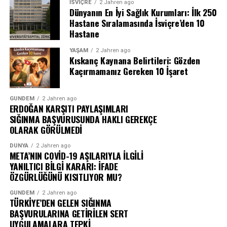
İSVIÇRE
2 Jahren ago
Dünyanın En İyi Sağlık Kurumları: İlk 250
Hastane Sıralamasında İsviçre’den 10
Hastane
YAŞAM
2 Jahren ago
Kıskanç Kaynana Belirtileri: Gözden
Kaçırmamanız Gereken 10 İşaret
GÜNDEM
2 Jahren ago
ERDOĞAN KARŞITI PAYLAŞIMLARI
SIĞINMA BAŞVURUSUNDA HAKLI GEREKÇE
OLARAK GÖRÜLMEDİ
DÜNYA
2 Jahren ago
META’NIN COVİD-19 AŞILARIYLA İLGİLİ
YANILTICI BİLGİ KARARI: İFADE
ÖZGÜRLÜĞÜNÜ KISITLIYOR MU?
GÜNDEM
2 Jahren ago
TÜRKİYE’DEN GELEN SIĞINMA
BAŞVURULARINA GETİRİLEN SERT
UYGULAMALARA TEPKİ