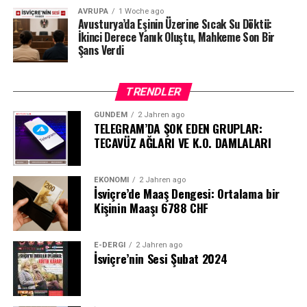
AVRUPA
1 Woche ago
Avusturya’da Eşinin Üzerine Sıcak Su Döktü:
İkinci Derece Yanık Oluştu, Mahkeme Son Bir
Şans Verdi
TRENDLER
GÜNDEM
2 Jahren ago
TELEGRAM’DA ŞOK EDEN GRUPLAR:
TECAVÜZ AĞLARI VE K.O. DAMLALARI
EKONOMI
2 Jahren ago
İsviçre’de Maaş Dengesi: Ortalama bir
Kişinin Maaşı 6788 CHF
E-DERGI
2 Jahren ago
İsviçre’nin Sesi Şubat 2024