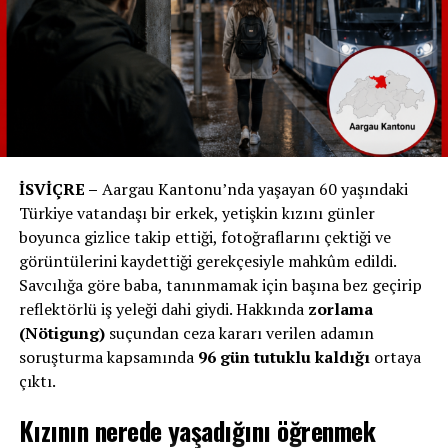
dengesinin hafif bir artıda olduğunu belirtiyor. Ancak
Luginbühl, „Biz çok yağışlı bir sonbahar ve ılıman bir kış
geçirdik. Bu durum, barajların dolu olmasına ve
İsviçre’nin daha az elektrik tüketmiş olmasına katkıda
bulundu. Ayrıca, yenilenebilir enerjilerin artışı da etkili
oldu“ şeklinde açıklamada bulunuyor. Elektrik
fiyatlarının hala yüksek olmasının arkasındaki gerçekleri
çözmek için ise eleştirel bir bakışın devam etmesi
İSVİÇRE –
Aargau Kantonu’nda yaşayan 60 yaşındaki
bekleniyor.**
Türkiye vatandaşı bir erkek, yetişkin kızını günler
boyunca gizlice takip ettiği, fotoğraflarını çektiği ve
görüntülerini kaydettiği gerekçesiyle mahkûm edildi.
RELATED TOPICS:
Savcılığa göre baba, tanınmamak için başına bez geçirip
UP NEXT
reflektörlü iş yeleği dahi giydi. Hakkında
zorlama
2026’ya Kadar Kuduz Aşısı Kıtlığı: İsviçre’de Seyahat
Tıbbı Zor Durumda!
(Nötigung)
suçundan ceza kararı verilen adamın
soruşturma kapsamında
96 gün tutuklu kaldığı
ortaya
DON'T MISS
çıktı.
İsviçre’deki Şekersiz Sakızların Çoğu Mikroplastik
İçeriyor
Kızının nerede yaşadığını öğrenmek