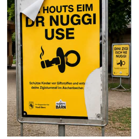
Soruşturma dosyasına göre 60 yaşındaki adam yalnızca
uzaktan gözlem yapmakla kalmadı. Kızı hakkında bilgi
edinmek için komşularıyla da konuştu.
Bir gün kızını
iş yerinden itibaren takip etmeye
başladı
. Önce bir Denner mağazasına, ardından özel bir
adrese kadar peşinden gitti.
Savcılığın tespitine göre baba takip sırasında
tanınmamak amacıyla
başının üzerine bir bez geçirdi
ve reflektörlü iş yeleği giydi.
Kızı babasıyla görüşmek istemiyordu
Ancak kızı, babasının kendisini araştırdığının ve takip
ettiğinin farkındaydı. Ceza kararında kadının
babasıyla
herhangi bir temas kurmak istemediği
belirtiliyor.
Savcılık, sanığın davranışlarının kızı tarafından fark