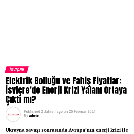
İSVIÇRE
Elektrik Bolluğu ve Fahiş Fiyatlar:
İsviçre’de Enerji Krizi Yalanı Ortaya
Çıktı mı?
Published
2 Jahren ago
on
25 Februar 2024
By
admin
Ukrayna savaşı sonrasında Avrupa’nın enerji krizi ile