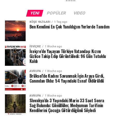
Kuraklığın etkileri yalnızca Schaffhausen ile sınırlı değil.
Fransa sınırındaki Neuchâtel Kantonu’nda bulunan Lac
YENI
POPÜLER
VIDEO
des Brenets de son derece düşük su seviyeleriyle karşı
karşıya.
KÖŞE YAZILARI
1 Tag ago
Ben Kendimi En Çok Yanıldığım Yerlerde Tanıdım
24 Temmuz ölçümlerinde göl seviyesi denizden 742,13
metre, çıkıştaki su debisi ise yalnızca saniyede 1,2
metreküp olarak kaydedildi. Su seviyesinin düşmesi
İSVIÇRE
1 Woche ago
nedeniyle göldeki tekne seferleri de durduruldu.
İsviçre’de Yaşayan Türkiye Vatandaşı Kızını
Gizlice Takip Edip Görüntüledi: 96 Gün Tutuklu
Kaldı
Lac des Brenets daha önce de uzun kuraklık
dönemlerinde benzer sorunlar yaşamış, özellikle 2022
AVRUPA
1 Woche ago
yazında su seviyesi ciddi şekilde gerilemişti.
Brüksel’de Kadını Savunmak İçin Araya Girdi,
Canından Oldu: 54 Yaşındaki Esnaf Öldürüldü
Ren Şelalesi’ndeki son durum ise İsviçre’de devam eden
yağış eksikliğinin nehir ve göller üzerindeki etkisini
AVRUPA
1 Woche ago
gözler önüne seriyor.
Slovakya’da 3 Yaşındaki Mario 33 Saat Sonra
Sağ Bulundu: Gönüllüler, Medyumun Tarifinin
Kaynak: BAFU / BRK News
Kendilerini Çocuğa Götürdüğünü Söyledi