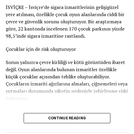
edilerek korkmasına yol açabileceğini en azından göze
İSVİÇRE – İsviçre’de sigara izmaritlerinin gelişigüzel
aldığı sonucuna vardı. Bu nedenle adam hakkında
yere atılması, özellikle çocuk oyun alanlarında ciddi bir
Nötigung (zorlama)
suçundan ceza verildi.
çevre ve güvenlik sorunu oluşturuyor. Bir araştırmaya
96 gün soruşturma tutukluluğunda kaldı
göre, 22 kantonda incelenen 170 çocuk parkının yüzde
98,5’inde sigara izmaritine rastlandı.
Savcılık, sanığa
günlüğü 80 franktan 120 günlük adli
para cezası
verdi. Bu ceza şartlı olarak hükme bağlandı.
Çocuklar için de risk oluşturuyor
Ancak adam soruşturma sırasında
96 gün tutuklu
Sorun yalnızca çevre kirliliği ve kötü görüntüden ibaret
kaldığı
için bu süre cezadan mahsup edildi. Böylece
değil. Oyun alanlarında bulunan izmaritler özellikle
geriye 24 günlük, yani
1.920 franklık
şartlı ceza kaldı.
küçük çocuklar açısından tehlike oluşturabiliyor.
Çocukların izmariti ağızlarına almaları, çiğnemeleri veya
Bunun yanında
800 frank para cezası
ödemesine karar
yutmaları durumunda nikotin nedeniyle zehirlenme riski
verildi.
bulunuyor.
Sanığın ayrıca
1.300 frank ceza emri masrafı
ile
4.135
Bu nedenle bazı şehirler çocuk parklarındaki sigara
frank diğer yargılama giderlerini
karşılaması
izmariti sorununa karşı özel kampanyalar yürütüyor.
CONTINUE READING
gerekiyor.
Bern’den dikkat çeken kampanya