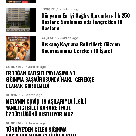
İSVIÇRE
2 Jahren ago
Dünyanın En İyi Sağlık Kurumları: İlk 250
Hastane Sıralamasında İsviçre’den 10
Hastane
YAŞAM
2 Jahren ago
Kıskanç Kaynana Belirtileri: Gözden
Kaçırmamanız Gereken 10 İşaret
GÜNDEM
2 Jahren ago
ERDOĞAN KARŞITI PAYLAŞIMLARI
SIĞINMA BAŞVURUSUNDA HAKLI GEREKÇE
OLARAK GÖRÜLMEDİ
DÜNYA
2 Jahren ago
META’NIN COVİD-19 AŞILARIYLA İLGİLİ
YANILTICI BİLGİ KARARI: İFADE
ÖZGÜRLÜĞÜNÜ KISITLIYOR MU?
GÜNDEM
2 Jahren ago
TÜRKİYE’DEN GELEN SIĞINMA
BAŞVURULARINA GETİRİLEN SERT