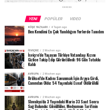
bulunmadığını tespit etmek olduğu ifade edildi.
Başsavcılık açıklamasında, olayın hem tıbbi hem de
YENI
POPÜLER
VIDEO
hukuki açıdan son derece karmaşık bir yapıya sahip
olduğu vurgulanırken, soruşturmanın uzun sürebileceği
KÖŞE YAZILARI
4 Tagen ago
Ben Kendimi En Çok Yanıldığım Yerlerde Tanıdım
kaydedildi.
Zürih Üniversite Hastanesi’nde ortaya çıkan iddialar,
İsviçre sağlık sisteminde son yılların en ciddi
İSVIÇRE
2 Wochen ago
İsviçre’de Yaşayan Türkiye Vatandaşı Kızını
krizlerinden biri olarak değerlendiriliyor. Özellikle ölüm
Gizlice Takip Edip Görüntüledi: 96 Gün Tutuklu
vakaları ve tıbbi cihaz kullanımıyla ilgili şüpheler, hasta
Kaldı
güvenliği ve hastane denetim mekanizmalarına ilişkin
tartışmaları yeniden gündeme taşıdı.
AVRUPA
2 Wochen ago
Brüksel’de Kadını Savunmak İçin Araya Girdi,
Canından Oldu: 54 Yaşındaki Esnaf Öldürüldü
AVRUPA
2 Wochen ago
Slovakya’da 3 Yaşındaki Mario 33 Saat Sonra
Sağ Bulundu: Gönüllüler, Medyumun Tarifinin