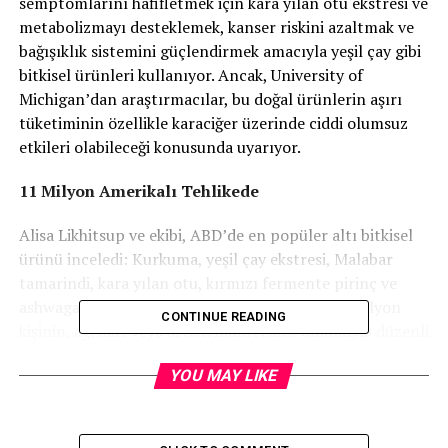
semptomlarını hafifletmek için kara yılan otu ekstresi ve
metabolizmayı desteklemek, kanser riskini azaltmak ve
bağışıklık sistemini güçlendirmek amacıyla yeşil çay gibi
bitkisel ürünleri kullanıyor. Ancak, University of
Michigan’dan araştırmacılar, bu doğal ürünlerin aşırı
tüketiminin özellikle karaciğer üzerinde ciddi olumsuz
etkileri olabileceği konusunda uyarıyor.
11 Milyon Amerikalı Tehlikede
Alisa Likhitsup ve ekibi, ABD’de en popüler altı bitkisel
ürünü inceledi: Kurkuma, yeşil çay ekstresi, Malabar
tamarindi, kara yılan otu, kırmızı fermente pirinç ve
ashwagandha (şifa bitkisi). ABD’de yaklaşık 11 milyon
CONTINUE READING
kişinin, ağrıları veya artriti hafifletmek umuduyla düzenli
olarak kurkuma tükettiği tahmin ediliyor. Ancak, yapılan
YOU MAY LIKE
birçok klinik çalışma, kurkuma içeren ürünlerin
osteoartrit üzerinde etkili olduğunu kanıtlayamamıştır.
Aksine, kurkumanın aşırı tüketimi ciddi karaciğer