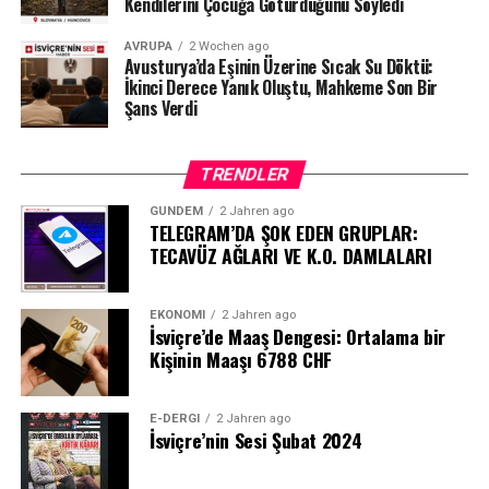
Kendilerini Çocuğa Götürdüğünü Söyledi
AVRUPA
2 Wochen ago
Avusturya’da Eşinin Üzerine Sıcak Su Döktü:
İkinci Derece Yanık Oluştu, Mahkeme Son Bir
Şans Verdi
TRENDLER
GÜNDEM
2 Jahren ago
TELEGRAM’DA ŞOK EDEN GRUPLAR:
TECAVÜZ AĞLARI VE K.O. DAMLALARI
EKONOMI
2 Jahren ago
İsviçre’de Maaş Dengesi: Ortalama bir
Kişinin Maaşı 6788 CHF
E-DERGI
2 Jahren ago
İsviçre’nin Sesi Şubat 2024