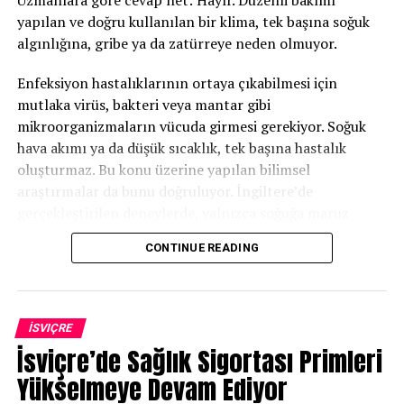
Uzmanlara göre cevap net: Hayır. Düzenli bakımı
UP NEXT
yapılan ve doğru kullanılan bir klima, tek başına soğuk
Mikroplar Mikrodalgalarda Yeni Bir Yaşam Alanı Buldu
algınlığına, gribe ya da zatürreye neden olmuyor.
DON'T MISS
Yeni Mpox Varyantı ve Tatil Planlarınız: Risk Altında
Enfeksiyon hastalıklarının ortaya çıkabilmesi için
mısınız?
mutlaka virüs, bakteri veya mantar gibi
mikroorganizmaların vücuda girmesi gerekiyor. Soğuk
hava akımı ya da düşük sıcaklık, tek başına hastalık
oluşturmaz. Bu konu üzerine yapılan bilimsel
araştırmalar da bunu doğruluyor. İngiltere’de
gerçekleştirilen deneylerde, yalnızca soğuğa maruz
kalan kişilerde değil, virüsle enfekte olan kişilerde
CONTINUE READING
hastalık belirtilerinin geliştiği görüldü.
Peki neden birçok kişi klimalı ortamlarda boğaz ağrısı,
öksürük veya burun kuruluğu yaşıyor? Uzmanlara göre
İSVIÇRE
bunun temel nedeni klimanın havadaki nem oranını
İsviçre’de Sağlık Sigortası Primleri
düşürmesi. Ortam havası kurudukça burun, boğaz ve
Yükselmeye Devam Ediyor
gözlerde bulunan mukozalar da kuruyor. Bu durum