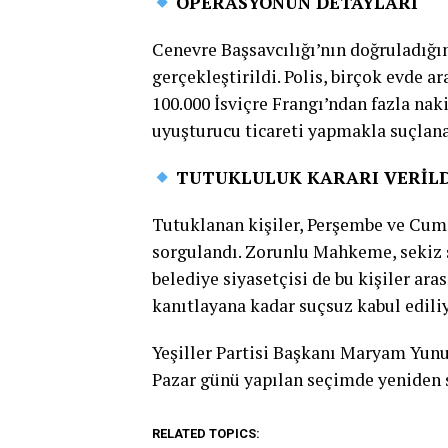
OPERASYONUN DETAYLARI
Cenevre Başsavcılığı’nın doğruladığ
gerçekleştirildi. Polis, birçok evde 
100.000 İsviçre Frangı’ndan fazla naki
uyuşturucu ticareti yapmakla suçlana
TUTUKLULUK KARARI VERİLD
Tutuklanan kişiler, Perşembe ve Cuma
sorgulandı. Zorunlu Mahkeme, sekiz s
belediye siyasetçisi de bu kişiler ara
kanıtlayana kadar suçsuz kabul ediliy
Yeşiller Partisi Başkanı Maryam Yunu
Pazar günü yapılan seçimde yeniden s
RELATED TOPICS: