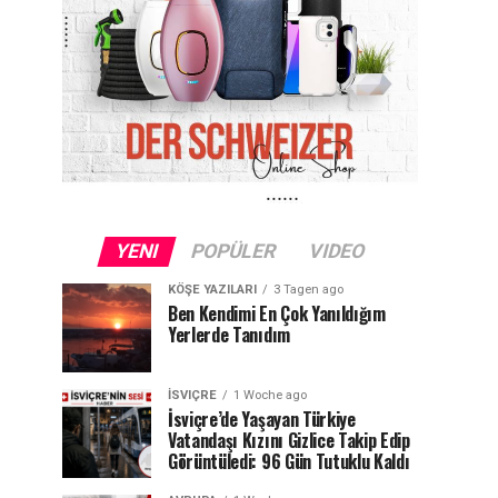
YENI
POPÜLER
VIDEO
KÖŞE YAZILARI
3 Tagen ago
Ben Kendimi En Çok Yanıldığım
Yerlerde Tanıdım
İSVIÇRE
1 Woche ago
İsviçre’de Yaşayan Türkiye
Vatandaşı Kızını Gizlice Takip Edip
Görüntüledi: 96 Gün Tutuklu Kaldı