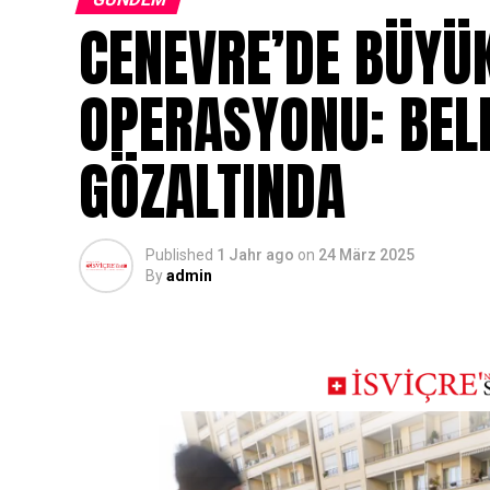
CENEVRE’DE BÜYÜ
OPERASYONU: BELE
GÖZALTINDA
Published
1 Jahr ago
on
24 März 2025
By
admin