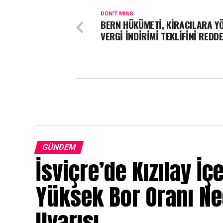
DON'T MISS
BERN HÜKÜMETİ, KİRACILARA Y
VERGİ İNDİRİMİ TEKLİFİNİ REDD
GÜNDEM
İsviçre’de Kızılay İç
Yüksek Bor Oranı N
Uyarısı