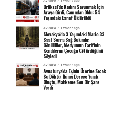
AVRUPA
1 Woche ago
Brüksel’de Kadını Savunmak İçin
Araya Girdi, Canından Oldu: 54
Yaşındaki Esnaf Öldürüldü
AVRUPA
1 Woche ago
Slovakya’da 3 Yaşındaki Mario 33
Saat Sonra Sağ Bulundu:
Gönüllüler, Medyumun Tarifinin
Kendilerini Çocuğa Götürdüğünü
Söyledi
AVRUPA
1 Woche ago
Avusturya’da Eşinin Üzerine Sıcak
Su Döktü: İkinci Derece Yanık
Oluştu, Mahkeme Son Bir Şans
Verdi