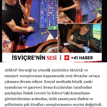
belirgin hale gelmesi üzerine belediye bu uygulamayı
yürürlüğe koyma kararı aldı.
İsviçre’de Bir İlk
İsviçre devlet televizyonu RSI‘nin haberine göre bu
uygulama yalnızca Ticino’da değil, İsviçre genelinde de
bir ilk olma özelliği taşıyor. Bugüne kadar köpek sahipleri
yalnızca dışkıyı temizlemekle yükümlüyken, Chiasso
Belediyesi bu zorunluluğu idrarı da kapsayacak şekilde
genişleten ilk belediye oldu.
AHBAP Derneği’ne yönelik yürütülen MASAK ve
Yetkililer, uygulamanın başarılı olması halinde benzer
emniyet soruşturması kapsamında yeni detaylar ortaya
düzenlemelerin diğer İsviçre belediyelerinde de
çıkmaya devam ediyor. Sosyal medyada büyük yankı
gündeme gelebileceğini belirtiyor.
uyandıran ve gazeteci Sema Kızılarslan tarafından
paylaşılan Haluk Levent’in Kıbrıs’taki kumarhane
Sizce bu uygulama tüm İsviçre’de uygulanmalı mı?
görüntülerinin ardından, ünlü sanatçının ifadesi ve
Görüşlerinizi yorumlarda paylaşabilirsiniz.
şoförünün şok itirafları soruşturmanın seyrini değiştirdi.