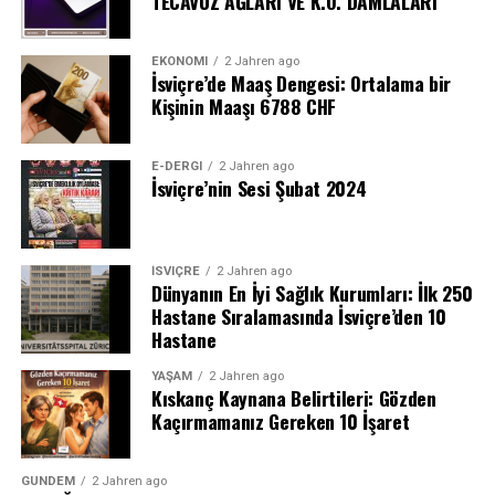
TECAVÜZ AĞLARI VE K.O. DAMLALARI
EKONOMI
2 Jahren ago
İsviçre’de Maaş Dengesi: Ortalama bir
Kişinin Maaşı 6788 CHF
E-DERGI
2 Jahren ago
İsviçre’nin Sesi Şubat 2024
İSVIÇRE
2 Jahren ago
Dünyanın En İyi Sağlık Kurumları: İlk 250
Hastane Sıralamasında İsviçre’den 10
Hastane
YAŞAM
2 Jahren ago
Kıskanç Kaynana Belirtileri: Gözden
Kaçırmamanız Gereken 10 İşaret
GÜNDEM
2 Jahren ago