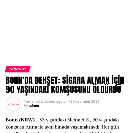
GÜNDEM
BONN’DA DEHŞET: SİGARA ALMAK İÇİN
90 YAŞINDAKİ KOMŞUSUNU ÖLDÜRDÜ
Published
2 Jahren ago
on
18 November 2024
By
admin
Bonn (NRW)
– 33 yaşındaki Mehmet S., 90 yaşındaki
komşusu Anna ile aynı binada yaşamaktaydı. Her gün