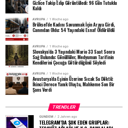
tarafından da düzenli olarak denetlendiğini hatırlattı.
Gizlice Takip Edip Görüntüledi: 96 Gün Tutuklu
Kaldı
Milyonlarca liralık para transferleri ve şoförün iddiaları
AVRUPA
1 Woche ago
üzerinden derinleşen soruşturmada gözler, yargı
Brüksel’de Kadını Savunmak İçin Araya Girdi,
makamlarının atacağı bir sonraki adıma çevrilmiş
Canından Oldu: 54 Yaşındaki Esnaf Öldürüldü
durumda.
#ahbap
#turkiye
#sondakika
AVRUPA
1 Woche ago
Slovakya’da 3 Yaşındaki Mario 33 Saat Sonra
Sağ Bulundu: Gönüllüler, Medyumun Tarifinin
Kendilerini Çocuğa Götürdüğünü Söyledi
AVRUPA
1 Woche ago
Avusturya’da Eşinin Üzerine Sıcak Su Döktü:
İkinci Derece Yanık Oluştu, Mahkeme Son Bir
Şans Verdi
TRENDLER
GÜNDEM
2 Jahren ago
TELEGRAM’DA ŞOK EDEN GRUPLAR: