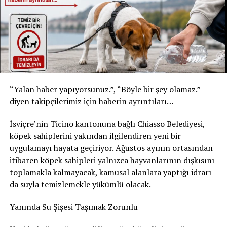
* Şişe: 200 ml
* Son tüketim tarihi: 31 Temmuz 2027
* Kızılay Elma Aromalı Gazlı İçecek
* Şişe: 200 ml
* Son tüketim tarihi: 20 Şubat 2027
Yetkililer, yalnızca bu son tüketim tarihlerine sahip
“Yalan haber yapıyorsunuz.”, “Böyle bir şey olamaz.”
ürünlerin geri çağırma kapsamında olduğunu belirtti.
diyen takipçilerimiz için haberin ayrıntıları…
Ürünleri tüketmeyin, fişsiz de iade edebilirsiniz
İsviçre’nin Ticino kantonuna bağlı Chiasso Belediyesi,
Akar Swiss AG, tüketicilerden belirtilen ürünleri
köpek sahiplerini yakından ilgilendiren yeni bir
kesinlikle tüketmemelerini istedi. Geri çağırma
uygulamayı hayata geçiriyor. Ağustos ayının ortasından
kapsamındaki içecekler, satın alma fişi ibraz edilmeden
itibaren köpek sahipleri yalnızca hayvanlarının dışkısını
satın alındıkları market veya satış noktasına teslim
toplamakla kalmayacak, kamusal alanlara yaptığı idrarı
edilebilecek. Ürün bedeli tüketicilere tam olarak iade
da suyla temizlemekle yükümlü olacak.
edilecek.
Yanında Su Şişesi Taşımak Zorunlu
Şirket, geri çağırmanın tamamen önleyici bir güvenlik