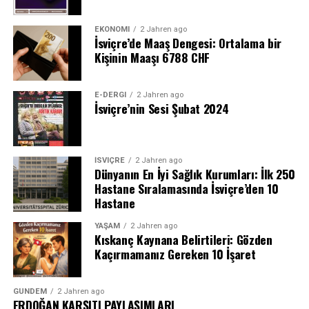
EKONOMI
2 Jahren ago
İsviçre’de Maaş Dengesi: Ortalama bir
Kişinin Maaşı 6788 CHF
E-DERGI
2 Jahren ago
İsviçre’nin Sesi Şubat 2024
İSVIÇRE
2 Jahren ago
Dünyanın En İyi Sağlık Kurumları: İlk 250
Hastane Sıralamasında İsviçre’den 10
Hastane
YAŞAM
2 Jahren ago
Kıskanç Kaynana Belirtileri: Gözden
Kaçırmamanız Gereken 10 İşaret
GÜNDEM
2 Jahren ago
ERDOĞAN KARŞITI PAYLAŞIMLARI