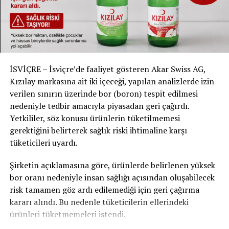
Yapılan bilgilendirmeye göre, bu 18 kişiden 17’si
kendilerine gönderilen masraf faturasını kabul etti.
Sadece bir kişi bu kararı yasal yollara başvurarak şikâyet
etti. Belediye, bu uygulamanın orantılılık ilkesine uygun
olduğunu, çünkü polis maliyetlerinin toplamda 100.000
ila 200.000 Frank arasında değiştiğini belirtti.
İSVİÇRE – İsviçre’de faaliyet gösteren Akar Swiss AG,
Kızılay markasına ait iki içeceği, yapılan analizlerde izin
Olayların üzerinden yıllar geçmiş olsa da, Bern yetkilileri
verilen sınırın üzerinde bor (boron) tespit edilmesi
hukuki süreci titizlikle yürütmeye devam ediyor. Bu karar,
nedeniyle tedbir amacıyla piyasadan geri çağırdı.
gelecekte benzer olaylarda kamu kaynaklarının zarar
Yetkililer, söz konusu ürünlerin tüketilmemesi
görmesini önleme adına önemli bir adım olarak
gerektiğini belirterek sağlık riski ihtimaline karşı
değerlendiriliyor.
tüketicileri uyardı.
Şirketin açıklamasına göre, ürünlerde belirlenen yüksek
RELATED TOPICS:
bor oranı nedeniyle insan sağlığı açısından oluşabilecek
UP NEXT
risk tamamen göz ardı edilemediği için geri çağırma
HİNWİL ZH’DE TECAVÜZCÜYE 13 YIL HAPİS
kararı alındı. Bu nedenle tüketicilerin ellerindeki
DON'T MISS
ürünleri tüketmemeleri istendi.
ROLEX, ZÜRİH’İN EN PRESTİJLİ CADDELERİNDEN BİRİNDE