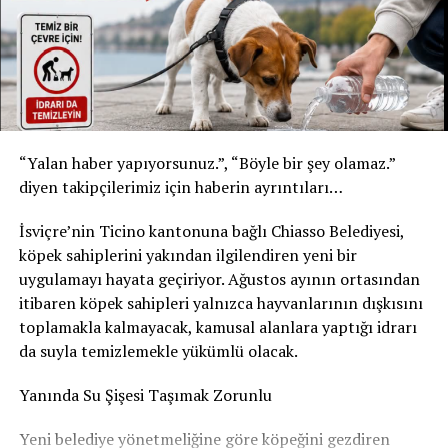
* Şişe: 200 ml
* Son tüketim tarihi: 31 Temmuz 2027
* Kızılay Elma Aromalı Gazlı İçecek
* Şişe: 200 ml
* Son tüketim tarihi: 20 Şubat 2027
Yetkililer, yalnızca bu son tüketim tarihlerine sahip
“Yalan haber yapıyorsunuz.”, “Böyle bir şey olamaz.”
ürünlerin geri çağırma kapsamında olduğunu belirtti.
diyen takipçilerimiz için haberin ayrıntıları…
Ürünleri tüketmeyin, fişsiz de iade edebilirsiniz
İsviçre’nin Ticino kantonuna bağlı Chiasso Belediyesi,
Akar Swiss AG, tüketicilerden belirtilen ürünleri
köpek sahiplerini yakından ilgilendiren yeni bir
kesinlikle tüketmemelerini istedi. Geri çağırma
uygulamayı hayata geçiriyor. Ağustos ayının ortasından
kapsamındaki içecekler, satın alma fişi ibraz edilmeden
itibaren köpek sahipleri yalnızca hayvanlarının dışkısını
satın alındıkları market veya satış noktasına teslim
toplamakla kalmayacak, kamusal alanlara yaptığı idrarı
edilebilecek. Ürün bedeli tüketicilere tam olarak iade
da suyla temizlemekle yükümlü olacak.
edilecek.
Yanında Su Şişesi Taşımak Zorunlu
Şirket, geri çağırmanın tamamen önleyici bir güvenlik
Yeni belediye yönetmeliğine göre köpeğini gezdiren
tedbiri olduğunu vurgulayarak, elinde belirtilen