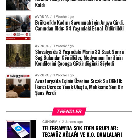
Kaldı
Milyonlarca liralık para transferleri ve şoförün iddiaları
AVRUPA
1 Woche ago
üzerinden derinleşen soruşturmada gözler, yargı
Brüksel’de Kadını Savunmak İçin Araya Girdi,
makamlarının atacağı bir sonraki adıma çevrilmiş
Canından Oldu: 54 Yaşındaki Esnaf Öldürüldü
durumda.
#ahbap
#turkiye
#sondakika
AVRUPA
1 Woche ago
Slovakya’da 3 Yaşındaki Mario 33 Saat Sonra
Sağ Bulundu: Gönüllüler, Medyumun Tarifinin
Kendilerini Çocuğa Götürdüğünü Söyledi
AVRUPA
1 Woche ago
Avusturya’da Eşinin Üzerine Sıcak Su Döktü:
İkinci Derece Yanık Oluştu, Mahkeme Son Bir
Şans Verdi
TRENDLER
GÜNDEM
2 Jahren ago
TELEGRAM’DA ŞOK EDEN GRUPLAR:
TECAVÜZ AĞLARI VE K.O. DAMLALARI