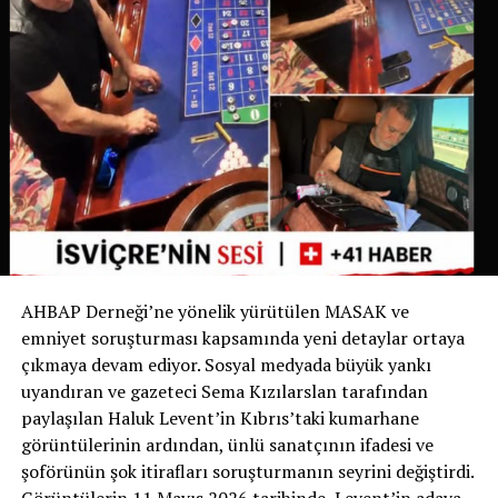
belirgin hale gelmesi üzerine belediye bu uygulamayı
yürürlüğe koyma kararı aldı.
İsviçre’de Bir İlk
İsviçre devlet televizyonu RSI‘nin haberine göre bu
uygulama yalnızca Ticino’da değil, İsviçre genelinde de
bir ilk olma özelliği taşıyor. Bugüne kadar köpek sahipleri
yalnızca dışkıyı temizlemekle yükümlüyken, Chiasso
Belediyesi bu zorunluluğu idrarı da kapsayacak şekilde
genişleten ilk belediye oldu.
AHBAP Derneği’ne yönelik yürütülen MASAK ve
Yetkililer, uygulamanın başarılı olması halinde benzer
emniyet soruşturması kapsamında yeni detaylar ortaya
düzenlemelerin diğer İsviçre belediyelerinde de
çıkmaya devam ediyor. Sosyal medyada büyük yankı
gündeme gelebileceğini belirtiyor.
uyandıran ve gazeteci Sema Kızılarslan tarafından
paylaşılan Haluk Levent’in Kıbrıs’taki kumarhane
Sizce bu uygulama tüm İsviçre’de uygulanmalı mı?
görüntülerinin ardından, ünlü sanatçının ifadesi ve
Görüşlerinizi yorumlarda paylaşabilirsiniz.
şoförünün şok itirafları soruşturmanın seyrini değiştirdi.
Görüntülerin 11 Mayıs 2026 tarihinde, Levent’in adaya