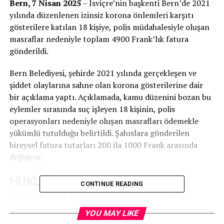
Bern, 7 Nisan 2025
– İsviçre’nin başkenti Bern’de 2021
yılında düzenlenen izinsiz korona önlemleri karşıtı
gösterilere katılan 18 kişiye, polis müdahalesiyle oluşan
masraflar nedeniyle toplam 4900 Frank’lık fatura
gönderildi.
Bern Belediyesi, şehirde 2021 yılında gerçekleşen ve
şiddet olaylarına sahne olan korona gösterilerine dair
bir açıklama yaptı. Açıklamada, kamu düzenini bozan bu
eylemler sırasında suç işleyen 18 kişinin, polis
operasyonları nedeniyle oluşan masrafları ödemekle
yükümlü tutulduğu belirtildi. Şahıslara gönderilen
bireysel fatura tutarları 200 ila 1000 Frank arasında
değişiyor.
HUKUKİ DAYANAK VE
CONTINUE READING
UYGULAMANIN GEREKÇESİ
YOU MAY LIKE
Karar, Bern kent parlamentosunda gündeme gelen ve