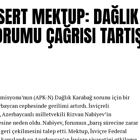
SERT MEKTUP: DAĞLIK
ORUMU ÇAĞRISI TART
Komisyonu’nun (APK-N) Dağlık Karabağ sorunu için bir
aycan cephesinde gerilimi artırdı. İsviçreli
 Azerbaycanlı milletvekili Rizvan Nabiyev’in
ine neden oldu. Nabiyev, forumun „barış sürecine zarar
 geri çekilmesini talep etti. Mektup, İsviçre Federal
karşılandı ve Azerbaycan’ın İsviçre siyasetini etkileme