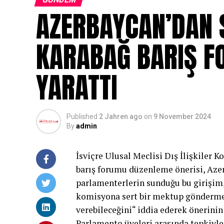
AZERBAYCAN’DAN 
KARABAĞ BARIŞ F
YARATTI
Published
2 Jahren ago
on
9 November 2024
By
admin
İsviçre Ulusal Meclisi Dış İlişkiler 
barış forumu düzenleme önerisi, Azerb
parlamenterlerin sunduğu bu girişim,
komisyona sert bir mektup göndermes
verebileceğini“ iddia ederek önerinin
Parlamento üyeleri arasında tepkiyle 