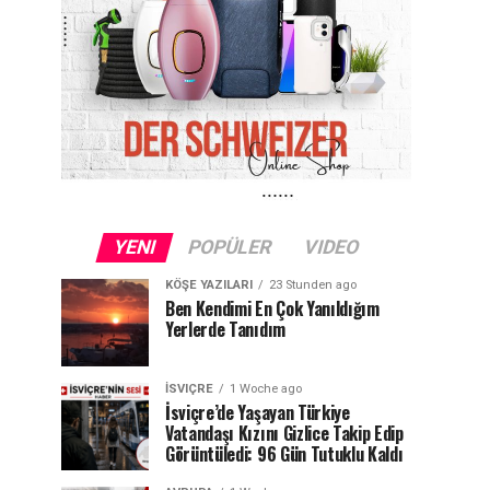
YENI
POPÜLER
VIDEO
KÖŞE YAZILARI
23 Stunden ago
Ben Kendimi En Çok Yanıldığım
Yerlerde Tanıdım
İSVIÇRE
1 Woche ago
İsviçre’de Yaşayan Türkiye
Vatandaşı Kızını Gizlice Takip Edip
Görüntüledi: 96 Gün Tutuklu Kaldı