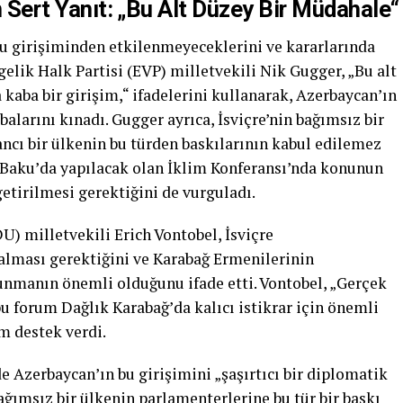
en Sert Yanıt: „Bu Alt Düzey Bir Müdahale“
 bu girişiminden etkilenmeyeceklerini ve kararlarında
gelik Halk Partisi (EVP) milletvekili Nik Gugger, „Bu alt
kaba bir girişim,“ ifadelerini kullanarak, Azerbaycan’ın
balarını kınadı. Gugger ayrıca, İsviçre’nin bağımsız bir
cı bir ülkenin bu türden baskılarının kabul edilemez
in Baku’da yapılacak olan İklim Konferansı’nda konunun
tirilmesi gerektiğini de vurguladı.
) milletvekili Erich Vontobel, İsviçre
alması gerektiğini ve Karabağ Ermenilerinin
unmanın önemli olduğunu ifade etti. Vontobel, „Gerçek
 bu forum Dağlık Karabağ’da kalıcı istikrar için önemli
am destek verdi.
de Azerbaycan’ın bu girişimini „şaşırtıcı bir diplomatik
Bağımsız bir ülkenin parlamenterlerine bu tür bir baskı