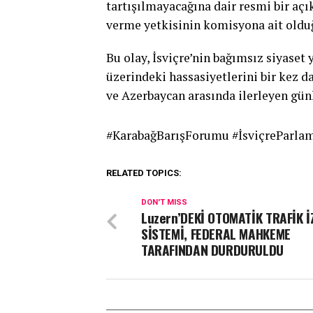
tartışılmayacağına dair resmi bir aç
verme yetkisinin komisyona ait olduğ
Bu olay, İsviçre’nin bağımsız siyase
üzerindeki hassasiyetlerini bir kez d
ve Azerbaycan arasında ilerleyen günl
#KarabağBarışForumu #İsviçreParla
RELATED TOPICS:
DON'T MISS
Luzern’DEKİ OTOMATİK TRAFİK 
SİSTEMİ, FEDERAL MAHKEME
TARAFINDAN DURDURULDU