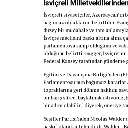
İsviçreli Milletvekillerind
İsviçreli siyasetçiler, Azerbaycan’ın
bağımsız olduklarını belirttiler. Evan
düzey bir müdahale ve tam anlamıyla 
İsviçre meclisini baskı altına alma ça
parlamentoya sahip olduğunu ve yaban
olduğunu belirtti. Gugger, İsviçre’n
Federal Konsey tarafından gündeme ge
Eğitim ve Dayanışma Birliği’nden (EDU
Parlamentosu’nun bağımsız kararlar 
topraklarına geri dönme hakkını sav
bir barış süreci başlatmak istiyoruz,
bir adım olabilir,“ diyerek, öneriye t
Yeşiller Partisi’nden Nicolas Walder 
baskı“ olarak nitelendirdi. Walder, „