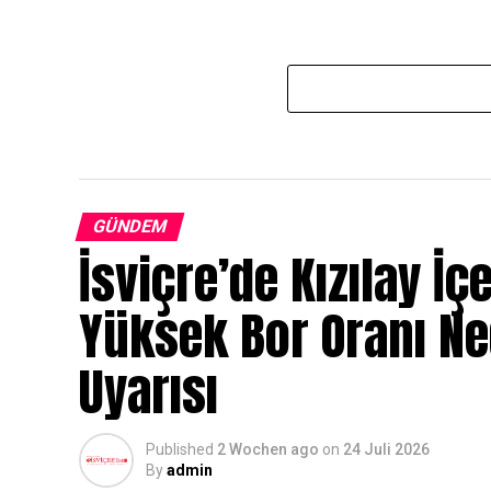
GÜNDEM
İsviçre’de Kızılay İç
Yüksek Bor Oranı N
Uyarısı
Published
2 Wochen ago
on
24 Juli 2026
By
admin