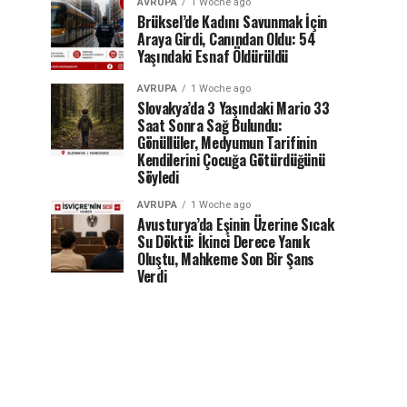
AVRUPA
1 Woche ago
Brüksel’de Kadını Savunmak İçin
Araya Girdi, Canından Oldu: 54
Yaşındaki Esnaf Öldürüldü
AVRUPA
1 Woche ago
Slovakya’da 3 Yaşındaki Mario 33
Saat Sonra Sağ Bulundu:
Gönüllüler, Medyumun Tarifinin
Kendilerini Çocuğa Götürdüğünü
Söyledi
AVRUPA
1 Woche ago
Avusturya’da Eşinin Üzerine Sıcak
Su Döktü: İkinci Derece Yanık
Oluştu, Mahkeme Son Bir Şans
Verdi