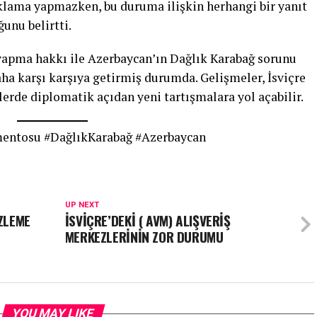
ıklama yapmazken, bu duruma ilişkin herhangi bir yanıt
unu belirtti.
t yapma hakkı ile Azerbaycan’ın Dağlık Karabağ sorunu
aha karşı karşıya getirmiş durumda. Gelişmeler, İsviçre
erde diplomatik açıdan yeni tartışmalara yol açabilir.
mentosu #DağlıkKarabağ #Azerbaycan
UP NEXT
İZLEME
İSVİÇRE’DEKİ ( AVM) ALIŞVERİŞ
MERKEZLERİNİN ZOR DURUMU
YOU MAY LIKE