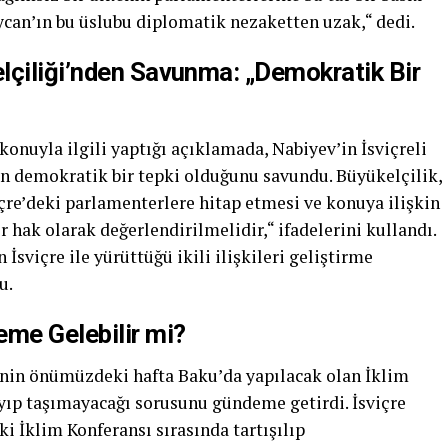
can’ın bu üslubu diplomatik nezaketten uzak,“ dedi.
lçiliği’nden Savunma: „Demokratik Bir
konuyla ilgili yaptığı açıklamada, Nabiyev’in İsviçreli
n demokratik bir tepki olduğunu savundu. Büyükelçilik,
çre’deki parlamenterlere hitap etmesi ve konuya ilişkin
 hak olarak değerlendirilmelidir,“ ifadelerini kullandı.
sviçre ile yürüttüğü ikili ilişkileri geliştirme
u.
eme Gelebilir mi?
re’nin önümüzdeki hafta Baku’da yapılacak olan İklim
ıp taşımayacağı sorusunu gündeme getirdi. İsviçre
i İklim Konferansı sırasında tartışılıp