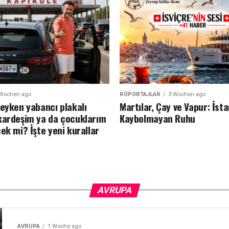
 Wochen ago
RÖPORTAJLAR
3 Wochen ago
deyken yabancı plakalı
Martılar, Çay ve Vapur: İst
kardeşim ya da çocuklarım
Kaybolmayan Ruhu
ek mi? İşte yeni kurallar
AVRUPA
AVRUPA
1 Woche ago