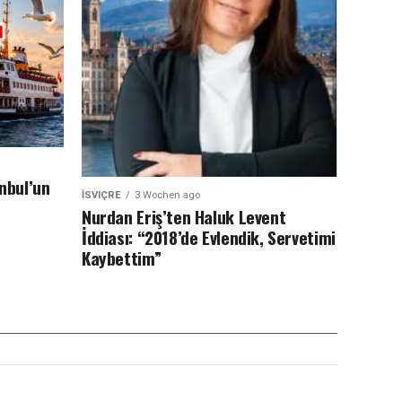
anbul’un
İSVIÇRE
3 Wochen ago
Nurdan Eriş’ten Haluk Levent
İddiası: “2018’de Evlendik, Servetimi
Kaybettim”