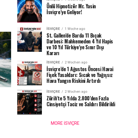
Ünlü Hipnotizör Mr. Yasin
İsviçre’ye Geliyor!
İSVIÇRE
1 Woche ago
St. Gallen’de Barda 11 Bıçak
Darbesi: Mahkemeden 4 Yıl Hapis
ve 10 Yıl Türkiye’ye Sınır Dışı
Kararı
İSVIÇRE
2 Wochen ago
İsviçre’de 1 Ağustos Öncesi Havai
Fişek Yasakları: Sıcak ve Yağışsız
Hava Yangın Riskini Artırdı
İSVIÇRE
2 Wochen ago
Zürih’te 5 Yılda 2.800’den Fazla
Cinsiyetçi Taciz ve Saldırı Bildirildi
MORE İSVIÇRE