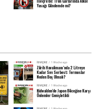
İsviçre’de: Tren Garlarında Alkol
Yasağı Gündemde mi?
İSVIÇRE
1 Woche ago
Zürih Havalimanı’nda 2 Litreye
Kadar Sıvı Serbest: Termoslar
Neden Boş Olmalı?
İSVIÇRE
1 Woche ago
Nidwalden’de Japon Böceğine Karşı
Önlemler Genişletildi
İSVIÇRE
1 Woche ago