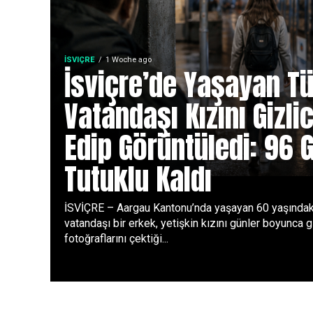
İSVIÇRE
1 Woche ago
İsviçre’de Yaşayan Tü
Vatandaşı Kızını Gizli
Edip Görüntüledi: 96 
Tutuklu Kaldı
İSVİÇRE – Aargau Kantonu’nda yaşayan 60 yaşındak
vatandaşı bir erkek, yetişkin kızını günler boyunca gi
fotoğraflarını çektiği...