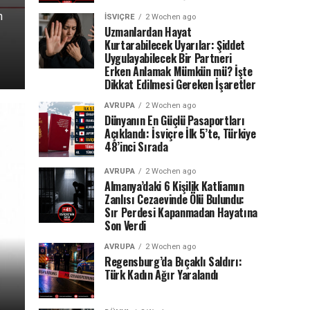
n
İSVİÇRE – 1 Ağustos 2026 itibarıyla İsviçre’de günlük y
İSVIÇRE
2 Wochen ago
Uzmanlardan Hayat
etkileyecek birçok yeni düzenleme yürürlüğe giriyor. Çöp
Kurtarabilecek Uyarılar: Şiddet
para cezasından geri...
Uygulayabilecek Bir Partneri
Erken Anlamak Mümkün mü? İşte
Dikkat Edilmesi Gereken İşaretler
AVRUPA
2 Wochen ago
Dünyanın En Güçlü Pasaportları
Açıklandı: İsviçre İlk 5’te, Türkiye
48’inci Sırada
AVRUPA
2 Wochen ago
Almanya’daki 6 Kişilik Katliamın
Zanlısı Cezaevinde Ölü Bulundu:
Sır Perdesi Kapanmadan Hayatına
Son Verdi
AVRUPA
2 Wochen ago
Regensburg’da Bıçaklı Saldırı:
Türk Kadın Ağır Yaralandı