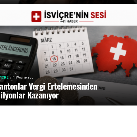
VIÇRE
1 Woche ago
antonlar Vergi Ertelemesinden
ilyonlar Kazanıyor