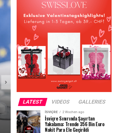
İSVIÇRE
2 Wochen ago
1 Ağustos’tan İtibaren
İsviçre’de Neler Değişi
LATEST
VIDEOS
GALLERIES
İşte Vatandaşları İlgile
İSVIÇRE
2 Wochen ago
İsviçre Sınırında Şaşırtan
Yeni Düzenlemeler
Yakalama: Trende 356 Bin Euro
Nakit Para Ele Geçirildi