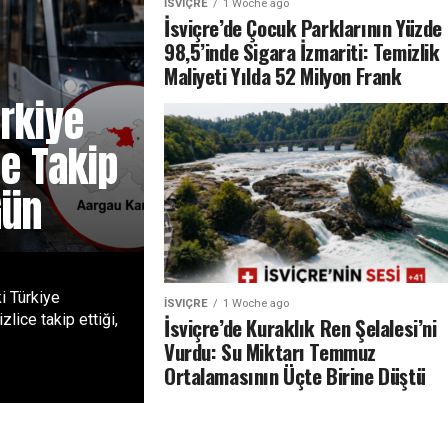
İSVIÇRE
1 Woche ago
İsviçre’de Çocuk Parklarının Yüzde
98,5’inde Sigara İzmariti: Temizlik
Maliyeti Yılda 52 Milyon Frank
rkiye
ce Takip
Gün
i Türkiye
İSVIÇRE
1 Woche ago
zlice takip ettiği,
İsviçre’de Kuraklık Ren Şelalesi’ni
Vurdu: Su Miktarı Temmuz
Ortalamasının Üçte Birine Düştü