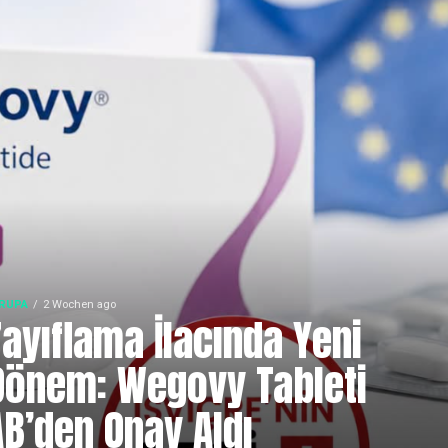
RUPA
2 Wochen ago
Zayıflama İlacında Yeni
Dönem: Wegovy Tableti
AB’den Onay Aldı