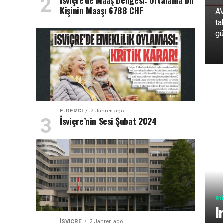
İsviçre’de Maaş Dengesi: Ortalama bir
Kişinin Maaşı 6788 CHF
AV
ta
gü
E-DERGI
2 Jahren ago
İsviçre’nin Sesi Şubat 2024
RÖ
I
İSVIÇRE
2 Jahren ago