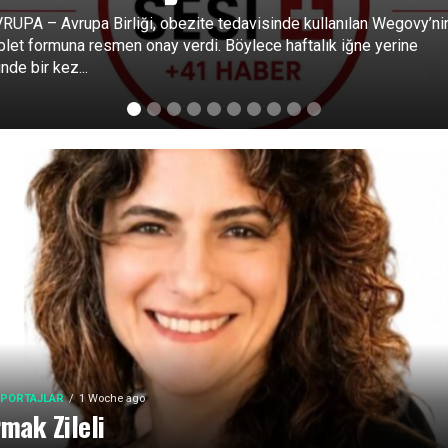
RUPA – Avrupa Birliği, obezite tedavisinde kullanılan Wegovy’ni
blet formuna resmen onay verdi. Böylece haftalık iğne yerine
nde bir kez...
PORTAJLAR
1 Woche ago
rmak Zileli