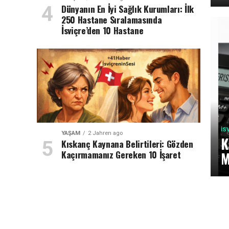
Dünyanın En İyi Sağlık Kurumları: İlk
250 Hastane Sıralamasında
İsviçre’den 10 Hastane
İS
YAŞAM
2 Jahren ago
K
Kıskanç Kaynana Belirtileri: Gözden
Kaçırmamanız Gereken 10 İşaret
M