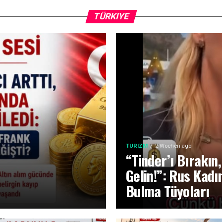
TÜRKIYE
TURIZM
2 Wochen ago
“Tinder’ı Bırakı
Gelin!”: Rus Kadı
Bulma Tüyoları