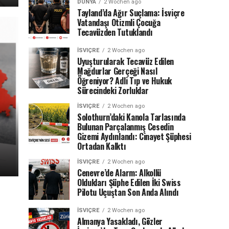
DÜNYA
2 Wochen ago
Tayland’da Ağır Suçlama: İsviçre
Vatandaşı Otizmli Çocuğa
Tecavüzden Tutuklandı
İSVIÇRE
2 Wochen ago
Uyuşturularak Tecavüz Edilen
Mağdurlar Gerçeği Nasıl
Öğreniyor? Adli Tıp ve Hukuk
Sürecindeki Zorluklar
İSVIÇRE
2 Wochen ago
Solothurn’daki Kanola Tarlasında
Bulunan Parçalanmış Cesedin
Gizemi Aydınlandı: Cinayet Şüphesi
Ortadan Kalktı
İSVIÇRE
2 Wochen ago
Cenevre’de Alarm: Alkollü
Oldukları Şüphe Edilen İki Swiss
Pilotu Uçuştan Son Anda Alındı
İSVIÇRE
2 Wochen ago
Almanya Yasakladı, Gözler