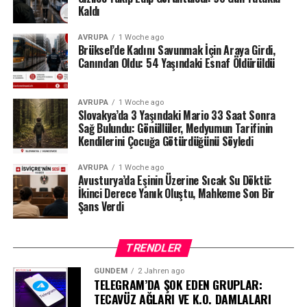
Kaldı
Milyonlarca liralık para transferleri ve şoförün iddiaları
AVRUPA
1 Woche ago
üzerinden derinleşen soruşturmada gözler, yargı
Brüksel’de Kadını Savunmak İçin Araya Girdi,
makamlarının atacağı bir sonraki adıma çevrilmiş
Canından Oldu: 54 Yaşındaki Esnaf Öldürüldü
durumda.
#ahbap
#turkiye
#sondakika
AVRUPA
1 Woche ago
Slovakya’da 3 Yaşındaki Mario 33 Saat Sonra
Sağ Bulundu: Gönüllüler, Medyumun Tarifinin
Kendilerini Çocuğa Götürdüğünü Söyledi
AVRUPA
1 Woche ago
Avusturya’da Eşinin Üzerine Sıcak Su Döktü:
İkinci Derece Yanık Oluştu, Mahkeme Son Bir
Şans Verdi
TRENDLER
GÜNDEM
2 Jahren ago
TELEGRAM’DA ŞOK EDEN GRUPLAR:
TECAVÜZ AĞLARI VE K.O. DAMLALARI