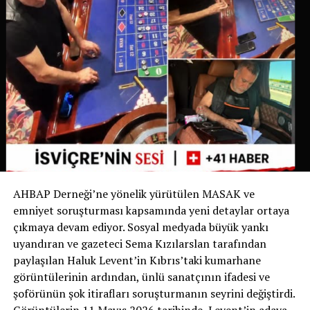
belirgin hale gelmesi üzerine belediye bu uygulamayı
yürürlüğe koyma kararı aldı.
İsviçre’de Bir İlk
İsviçre devlet televizyonu RSI‘nin haberine göre bu
uygulama yalnızca Ticino’da değil, İsviçre genelinde de
bir ilk olma özelliği taşıyor. Bugüne kadar köpek sahipleri
yalnızca dışkıyı temizlemekle yükümlüyken, Chiasso
Belediyesi bu zorunluluğu idrarı da kapsayacak şekilde
genişleten ilk belediye oldu.
AHBAP Derneği’ne yönelik yürütülen MASAK ve
Yetkililer, uygulamanın başarılı olması halinde benzer
emniyet soruşturması kapsamında yeni detaylar ortaya
düzenlemelerin diğer İsviçre belediyelerinde de
çıkmaya devam ediyor. Sosyal medyada büyük yankı
gündeme gelebileceğini belirtiyor.
uyandıran ve gazeteci Sema Kızılarslan tarafından
paylaşılan Haluk Levent’in Kıbrıs’taki kumarhane
Sizce bu uygulama tüm İsviçre’de uygulanmalı mı?
görüntülerinin ardından, ünlü sanatçının ifadesi ve
Görüşlerinizi yorumlarda paylaşabilirsiniz.
şoförünün şok itirafları soruşturmanın seyrini değiştirdi.
Görüntülerin 11 Mayıs 2026 tarihinde, Levent’in adaya