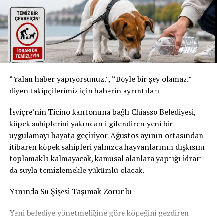
* Şişe: 200 ml
* Son tüketim tarihi: 31 Temmuz 2027
* Kızılay Elma Aromalı Gazlı İçecek
* Şişe: 200 ml
* Son tüketim tarihi: 20 Şubat 2027
Yetkililer, yalnızca bu son tüketim tarihlerine sahip
“Yalan haber yapıyorsunuz.”, “Böyle bir şey olamaz.”
ürünlerin geri çağırma kapsamında olduğunu belirtti.
diyen takipçilerimiz için haberin ayrıntıları…
Ürünleri tüketmeyin, fişsiz de iade edebilirsiniz
İsviçre’nin Ticino kantonuna bağlı Chiasso Belediyesi,
Akar Swiss AG, tüketicilerden belirtilen ürünleri
köpek sahiplerini yakından ilgilendiren yeni bir
kesinlikle tüketmemelerini istedi. Geri çağırma
uygulamayı hayata geçiriyor. Ağustos ayının ortasından
kapsamındaki içecekler, satın alma fişi ibraz edilmeden
itibaren köpek sahipleri yalnızca hayvanlarının dışkısını
satın alındıkları market veya satış noktasına teslim
toplamakla kalmayacak, kamusal alanlara yaptığı idrarı
edilebilecek. Ürün bedeli tüketicilere tam olarak iade
da suyla temizlemekle yükümlü olacak.
edilecek.
Yanında Su Şişesi Taşımak Zorunlu
Şirket, geri çağırmanın tamamen önleyici bir güvenlik
Yeni belediye yönetmeliğine göre köpeğini gezdiren
tedbiri olduğunu vurgulayarak, elinde belirtilen