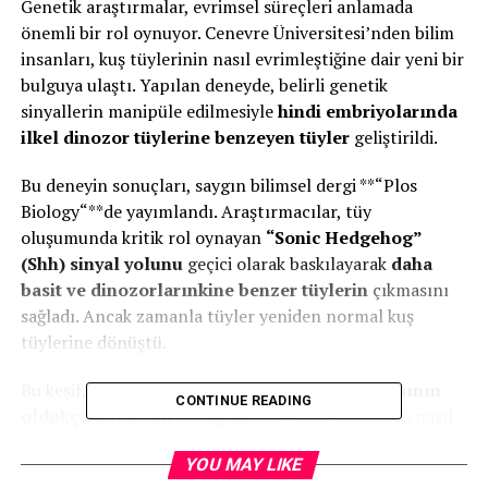
Genetik araştırmalar, evrimsel süreçleri anlamada
önemli bir rol oynuyor. Cenevre Üniversitesi’nden bilim
insanları, kuş tüylerinin nasıl evrimleştiğine dair yeni bir
bulguya ulaştı. Yapılan deneyde, belirli genetik
sinyallerin manipüle edilmesiyle
hindi embriyolarında
ilkel dinozor tüylerine benzeyen tüyler
geliştirildi.
Bu deneyin sonuçları, saygın bilimsel dergi **“Plos
Biology“**de yayımlandı. Araştırmacılar, tüy
oluşumunda kritik rol oynayan
“Sonic Hedgehog”
(Shh) sinyal yolunu
geçici olarak baskılayarak
daha
basit ve dinozorlarınkine benzer tüylerin
çıkmasını
sağladı. Ancak zamanla tüyler yeniden normal kuş
tüylerine dönüştü.
Bu keşif,
tüy oluşumunun genetik mekanizmasının
CONTINUE READING
oldukça dayanıklı olduğunu
ve evrim sürecinde nasıl
değişim geçirdiğini gösteriyor. Daha önce yapılan bir
YOU MAY LIKE
çalışmada,
aynı sinyal yolunun aktive edilmesiyle