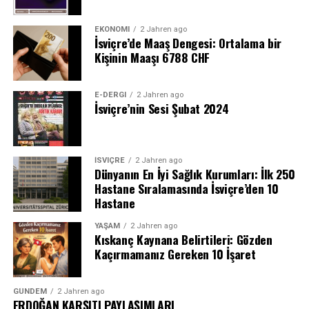
EKONOMI
2 Jahren ago
İsviçre’de Maaş Dengesi: Ortalama bir
Kişinin Maaşı 6788 CHF
E-DERGI
2 Jahren ago
İsviçre’nin Sesi Şubat 2024
İSVIÇRE
2 Jahren ago
Dünyanın En İyi Sağlık Kurumları: İlk 250
Hastane Sıralamasında İsviçre’den 10
Hastane
YAŞAM
2 Jahren ago
Kıskanç Kaynana Belirtileri: Gözden
Kaçırmamanız Gereken 10 İşaret
GÜNDEM
2 Jahren ago
ERDOĞAN KARŞITI PAYLAŞIMLARI