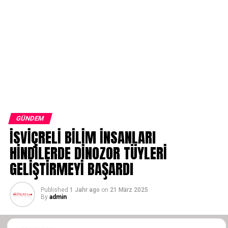
GÜNDEM
İSVİÇRELİ BİLİM İNSANLARI
HİNDİLERDE DİNOZOR TÜYLERİ
GELİŞTİRMEYİ BAŞARDI
Published
1 Jahr ago
on
21 März 2025
By
admin