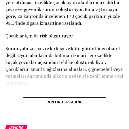
yere atılması, özellikle çocuk oyun alanlarında ciddi bir
Nötigung (zorlama)
suçundan ceza verildi.
çevre ve güvenlik sorunu oluşturuyor. Bir araştırmaya
96 gün soruşturma tutukluluğunda kaldı
göre, 22 kantonda incelenen 170 çocuk parkının yüzde
98,5’inde sigara izmaritine rastlandı.
Savcılık, sanığa
günlüğü 80 franktan 120 günlük adli
para cezası
verdi. Bu ceza şartlı olarak hükme bağlandı.
Çocuklar için de risk oluşturuyor
Ancak adam soruşturma sırasında
96 gün tutuklu
Sorun yalnızca çevre kirliliği ve kötü görüntüden ibaret
kaldığı
için bu süre cezadan mahsup edildi. Böylece
değil. Oyun alanlarında bulunan izmaritler özellikle
geriye 24 günlük, yani
1.920 franklık
şartlı ceza kaldı.
küçük çocuklar açısından tehlike oluşturabiliyor.
Çocukların izmariti ağızlarına almaları, çiğnemeleri veya
Bunun yanında
800 frank para cezası
ödemesine karar
yutmaları durumunda nikotin nedeniyle zehirlenme riski
verildi.
bulunuyor.
Sanığın ayrıca
1.300 frank ceza emri masrafı
ile
4.135
Bu nedenle bazı şehirler çocuk parklarındaki sigara
frank diğer yargılama giderlerini
karşılaması
izmariti sorununa karşı özel kampanyalar yürütüyor.
CONTINUE READING
gerekiyor.
Bern’den dikkat çeken kampanya
Daha önce de hüküm giymiş
Bern Belediyesi, “Subers Bärn” kampanyası kapsamında
İSVIÇRE