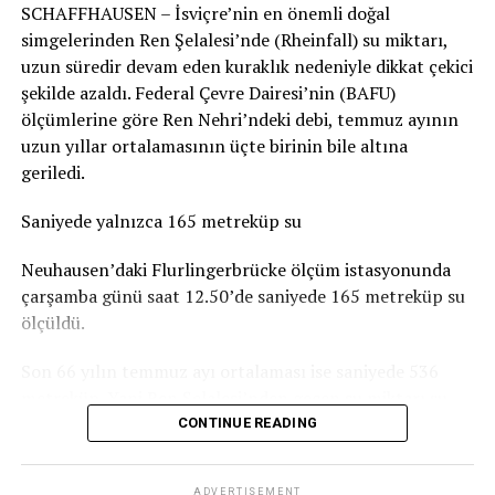
SCHAFFHAUSEN – İsviçre’nin en önemli doğal
durumun genel olarak dramatik olmadığını belirtiyor.
simgelerinden Ren Şelalesi’nde (Rheinfall) su miktarı,
Basel-Landschaft yetkilileri de şehir merkezindeki ve
uzun süredir devam eden kuraklık nedeniyle dikkat çekici
insanların yemek yemek veya vakit geçirmek için
şekilde azaldı. Federal Çevre Dairesi’nin (BAFU)
kullandığı parkların, ormanlık alanlardaki oyun
ölçümlerine göre Ren Nehri’ndeki debi, temmuz ayının
parklarına göre daha fazla kirlendiğine dikkat çekiyor.
uzun yıllar ortalamasının üçte birinin bile altına
geriledi.
Sigarasız çocuk parkları yaygınlaşıyor
Saniyede yalnızca 165 metreküp su
İsviçre’deki Stop2Drop girişiminin verilerine göre şu
anda 24 belediye sigarasız ve temiz çocuk parkı
Neuhausen’daki Flurlingerbrücke ölçüm istasyonunda
uygulamasını kullanıyor.
çarşamba günü saat 12.50’de saniyede 165 metreküp su
ölçüldü.
Aarau’da da seçilen 10 çocuk parkında yaklaşık iki ay
boyunca afişler, banklara yerleştirilen bilgilendirmeler
Son 66 yılın temmuz ayı ortalaması ise saniyede 536
ve çeşitli farkındalık çalışmaları denendi. Ancak
metreküp. Yani Ren Şelalesi’nden geçen su miktarı şu
belediyeye göre deneme döneminde kirlilikte belirgin bir
anda normal bir temmuz ayındaki seviyenin yaklaşık
CONTINUE READING
değişiklik gözlenmedi. Uygulamaların uzun vadeli
yüzde 31’i kadar.
etkisinin ise henüz değerlendirilemeyeceği belirtiliyor.
ADVERTISEMENT