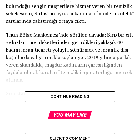
bulunduğu zengin müşterilere hizmet veren bir temizlik
şebekesinin, Sırbistan uyruklu kadınları “modern kölelik”
şartlarında çalıştırdığı ortaya çıktı.
Thun Bölge Mahkemesi’nde görülen davada; Sırp bir çift
ve kızları, memleketlerinden getirdikleri yaklaşık 40
kadını insan ticareti yoluyla sömürmek ve insanlık dışı
koşullarda çalıştırmakla suçlanıyor. 2019 yılında patlak
veren skandalda, mağdur kadınların çaresizliğinden
faydalanılarak kurulan “temizlik imparatorluğu” mercek
altında.
Sırbistan’dan “Lüks Yaşam” Vaadiyle Getirildiler
CONTINUE READING
İddianameye göre sanıklar, kendi hemşerileri olan Sırp
kadınları İsviçre’de yüksek kazanç vaadiyle kandırarak
YOU MAY LIKE
Gstaad’a getirdi. Ancak kadınlar vardıklarında tam bir
kabusla karşılaştı:
CLICK TO COMMENT