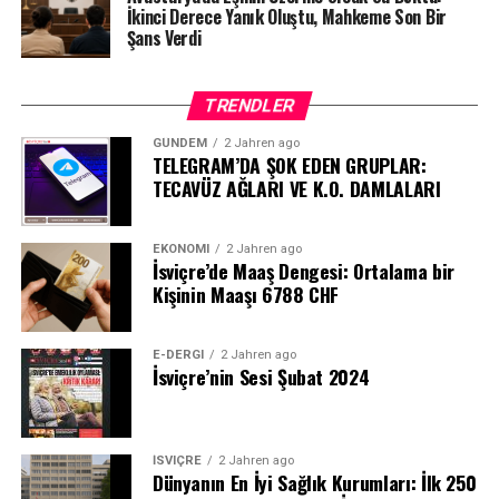
İkinci Derece Yanık Oluştu, Mahkeme Son Bir
Şans Verdi
TRENDLER
GÜNDEM
2 Jahren ago
TELEGRAM’DA ŞOK EDEN GRUPLAR:
TECAVÜZ AĞLARI VE K.O. DAMLALARI
EKONOMI
2 Jahren ago
İsviçre’de Maaş Dengesi: Ortalama bir
Kişinin Maaşı 6788 CHF
E-DERGI
2 Jahren ago
İsviçre’nin Sesi Şubat 2024
İSVIÇRE
2 Jahren ago
Dünyanın En İyi Sağlık Kurumları: İlk 250