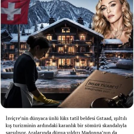
İsviçre’nin dünyaca ünlü lüks tatil beldesi Gstaad, ışıltılı
kış turizminin ardındaki karanlık bir sömürü skandalıyla
sarsılıyor. Aralarında dünya yıldızı Madonna’nın da