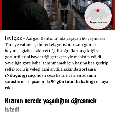
kadınlar starlarla çalıştıkları için yüksek bahşişler
alıyordu ve hallerinden memnundu” diyerek suçlamaları
reddetti.
Madonna’nın Haberi Var mıydı?
İSVİÇRE –
Aargau Kantonu’nda yaşayan 60 yaşındaki
Hukukçular ve uzmanlar, Madonna’nın bu sömürü
Türkiye vatandaşı bir erkek, yetişkin kızını günler
düzeninden haberdar olmasının pek mümkün
boyunca gizlice takip ettiği, fotoğraflarını çektiği ve
olmadığını belirtiyor. Ünlü yıldızın Gstaad’da mülkü
görüntülerini kaydettiği gerekçesiyle mahkûm edildi.
olmadığı, konakladığı lüks şaleleri kiraladığı biliniyor. Bu
Savcılığa göre baba, tanınmamak için başına bez geçirip
nedenle temizlik personelinin, şale sahipleri veya
reflektörlü iş yeleği dahi giydi. Hakkında
zorlama
aracılar tarafından sağlandığı ve Madonna’nın
(Nötigung)
suçundan ceza kararı verilen adamın
çalışanların hangi şartlarda çalıştırıldığını bilmediği
soruşturma kapsamında
96 gün tutuklu kaldığı
ortaya
tahmin ediliyor.
çıktı.
İsviçre basınında yer alan bilgilere göre mağdur
Kızının nerede yaşadığını öğrenmek
kadınların bazıları:
istedi
• Pasaportlarına el konulduğunu,
• Sürekli baskı altında tutulduklarını,