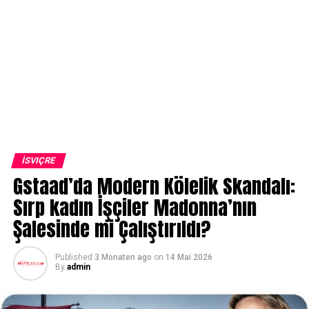
İSVIÇRE
Gstaad’da Modern Kölelik Skandalı:
Sırp kadın İşçiler Madonna’nın
Şalesinde mi Çalıştırıldı?
Published
3 Monaten ago
on
14 Mai 2026
By
admin