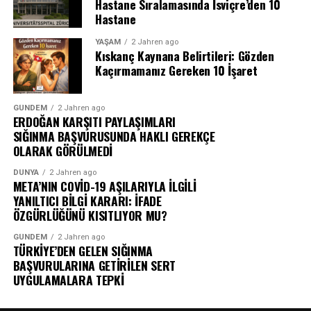
Hastane Sıralamasında İsviçre’den 10
Hastane
YAŞAM
2 Jahren ago
Kıskanç Kaynana Belirtileri: Gözden
Kaçırmamanız Gereken 10 İşaret
GÜNDEM
2 Jahren ago
ERDOĞAN KARŞITI PAYLAŞIMLARI
SIĞINMA BAŞVURUSUNDA HAKLI GEREKÇE
OLARAK GÖRÜLMEDİ
DÜNYA
2 Jahren ago
META’NIN COVİD-19 AŞILARIYLA İLGİLİ
YANILTICI BİLGİ KARARI: İFADE
ÖZGÜRLÜĞÜNÜ KISITLIYOR MU?
GÜNDEM
2 Jahren ago
TÜRKİYE’DEN GELEN SIĞINMA
BAŞVURULARINA GETİRİLEN SERT
UYGULAMALARA TEPKİ