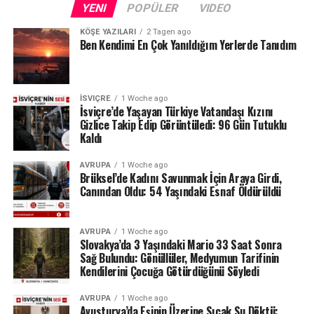
YENI
POPÜLER
VIDEO
des Brenets de son derece düşük su seviyeleriyle karşı
karşıya.
KÖŞE YAZILARI
2 Tagen ago
Ben Kendimi En Çok Yanıldığım Yerlerde Tanıdım
24 Temmuz ölçümlerinde göl seviyesi denizden 742,13
metre, çıkıştaki su debisi ise yalnızca saniyede 1,2
metreküp olarak kaydedildi. Su seviyesinin düşmesi
İSVIÇRE
1 Woche ago
nedeniyle göldeki tekne seferleri de durduruldu.
İsviçre’de Yaşayan Türkiye Vatandaşı Kızını
Gizlice Takip Edip Görüntüledi: 96 Gün Tutuklu
Kaldı
Lac des Brenets daha önce de uzun kuraklık
dönemlerinde benzer sorunlar yaşamış, özellikle 2022
AVRUPA
1 Woche ago
yazında su seviyesi ciddi şekilde gerilemişti.
Brüksel’de Kadını Savunmak İçin Araya Girdi,
Canından Oldu: 54 Yaşındaki Esnaf Öldürüldü
Ren Şelalesi’ndeki son durum ise İsviçre’de devam eden
yağış eksikliğinin nehir ve göller üzerindeki etkisini
AVRUPA
1 Woche ago
gözler önüne seriyor.
Slovakya’da 3 Yaşındaki Mario 33 Saat Sonra
Sağ Bulundu: Gönüllüler, Medyumun Tarifinin
Kaynak: BAFU / BRK News
Kendilerini Çocuğa Götürdüğünü Söyledi
AVRUPA
1 Woche ago
Avusturya’da Eşinin Üzerine Sıcak Su Döktü: