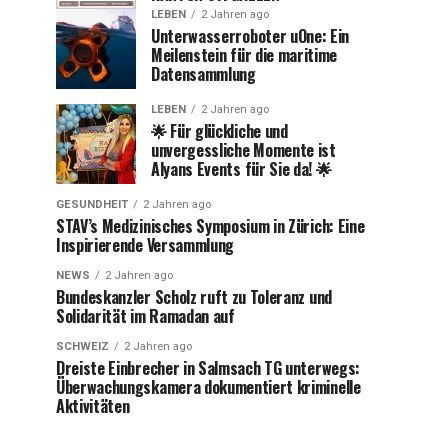
LEBEN
2 Jahren ago
Unterwasserroboter uOne: Ein
Meilenstein für die maritime
Datensammlung
LEBEN
2 Jahren ago
🌟 Für glückliche und
unvergessliche Momente ist
Alyans Events für Sie da! 🌟
GESUNDHEIT
2 Jahren ago
STAV’s Medizinisches Symposium in Zürich: Eine
Inspirierende Versammlung
NEWS
2 Jahren ago
Bundeskanzler Scholz ruft zu Toleranz und
Solidarität im Ramadan auf
SCHWEIZ
2 Jahren ago
Dreiste Einbrecher in Salmsach TG unterwegs:
Überwachungskamera dokumentiert kriminelle
Aktivitäten