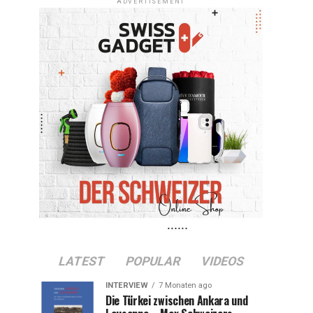
ADVERTISEMENT
LATEST
POPULAR
VIDEOS
INTERVIEW
7 Monaten ago
Die Türkei zwischen Ankara und