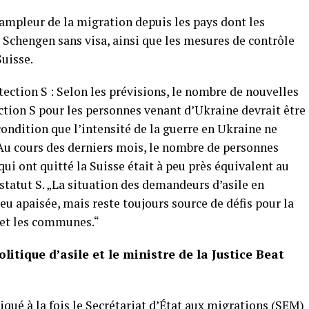
l’ampleur de la migration depuis les pays dont les
 Schengen sans visa, ainsi que les mesures de contrôle
Suisse.
ection S : Selon les prévisions, le nombre de nouvelles
ction S pour les personnes venant d’Ukraine devrait être
 condition que l’intensité de la guerre en Ukraine ne
 Au cours des derniers mois, le nombre de personnes
qui ont quitté la Suisse était à peu près équivalent au
tatut S. „La situation des demandeurs d’asile en
u apaisée, mais reste toujours source de défis pour la
s et les communes.“
olitique d’asile et le ministre de la Justice Beat
iqué à la fois le Secrétariat d’État aux migrations (SEM)