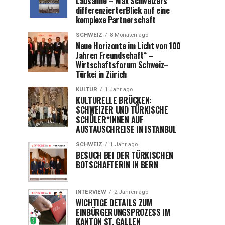
Lausanne – Max Schweizers
differenzierterBlick auf eine
komplexe Partnerschaft
SCHWEIZ
8 Monaten ago
Neue Horizonte im Licht von 100
Jahren Freundschaft“ –
Wirtschaftsforum Schweiz–
Türkei in Zürich
KULTUR
1 Jahr ago
KULTURELLE BRÜCKEN:
SCHWEIZER UND TÜRKISCHE
SCHÜLER*INNEN AUF
AUSTAUSCHREISE IN ISTANBUL
SCHWEIZ
1 Jahr ago
BESUCH BEI DER TÜRKISCHEN
BOTSCHAFTERIN IN BERN
INTERVIEW
2 Jahren ago
WICHTIGE DETAILS ZUM
EINBÜRGERUNGSPROZESS IM
KANTON ST. GALLEN