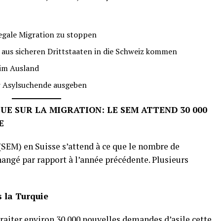
legale Migration zu stoppen
e aus sicheren Drittstaaten in die Schweiz kommen
im Ausland
r Asylsuchende ausgeben
UE SUR LA MIGRATION: LE SEM ATTEND 30 000
E
(SEM) en Suisse s’attend à ce que le nombre de
angé par rapport à l’année précédente. Plusieurs
s la Turquie
 traiter environ 30 000 nouvelles demandes d’asile cette