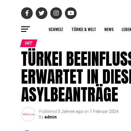
SCHWEIZ
TÜRKEI & WELT
NEWS
LEBE
HIT
TÜRKEI BEEINFLUS
ERWARTET IN DIE
ASYLBEANTRÄGE
Published
3 Jahren ago
on
1 Februar 2024
By
admin