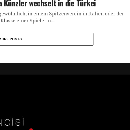
a Künzler wechselt in die Türkei
gewöhnlich, in einem Spitzenverein in Italien oder der
Klasse einer Spielerin....
MORE POSTS