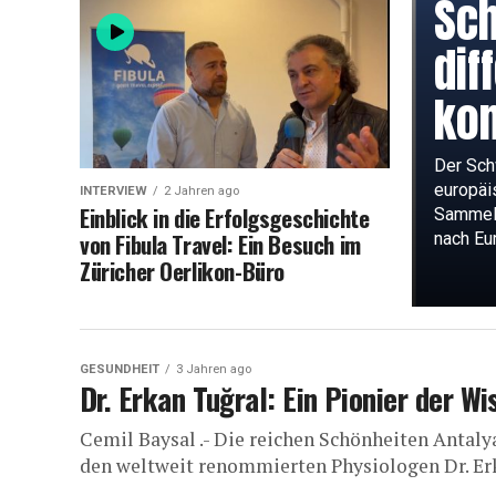
Sc
dif
kom
Der Sch
europäi
INTERVIEW
2 Jahren ago
Einblick in die Erfolgsgeschichte
Sammelb
von Fibula Travel: Ein Besuch im
nach Eur
Züricher Oerlikon-Büro
GESUNDHEIT
3 Jahren ago
Dr. Erkan Tuğral: Ein Pionier der W
Cemil Baysal .- Die reichen Schönheiten Antaly
den weltweit renommierten Physiologen Dr. Erk