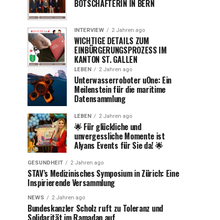
BOTSCHAFTERIN IN BERN
INTERVIEW
2 Jahren ago
WICHTIGE DETAILS ZUM
EINBÜRGERUNGSPROZESS IM
KANTON ST. GALLEN
LEBEN
2 Jahren ago
Unterwasserroboter uOne: Ein
Meilenstein für die maritime
Datensammlung
LEBEN
2 Jahren ago
🌟 Für glückliche und
unvergessliche Momente ist
Alyans Events für Sie da! 🌟
GESUNDHEIT
2 Jahren ago
STAV’s Medizinisches Symposium in Zürich: Eine
Inspirierende Versammlung
NEWS
2 Jahren ago
Bundeskanzler Scholz ruft zu Toleranz und
Solidarität im Ramadan auf