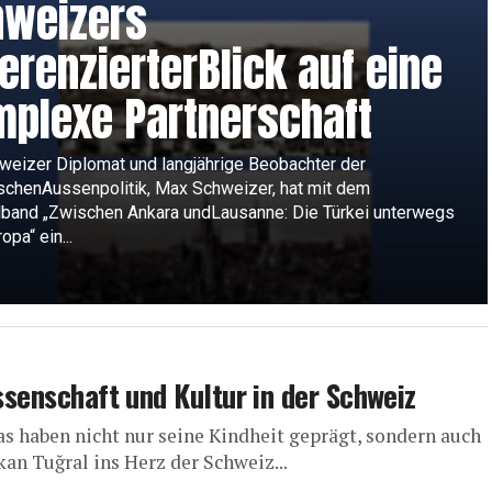
hweizers
ferenzierterBlick auf eine
plexe Partnerschaft
weizer Diplomat und langjährige Beobachter der
schenAussenpolitik, Max Schweizer, hat mit dem
and „Zwischen Ankara undLausanne: Die Türkei unterwegs
opa“ ein...
issenschaft und Kultur in der Schweiz
as haben nicht nur seine Kindheit geprägt, sondern auch
an Tuğral ins Herz der Schweiz...