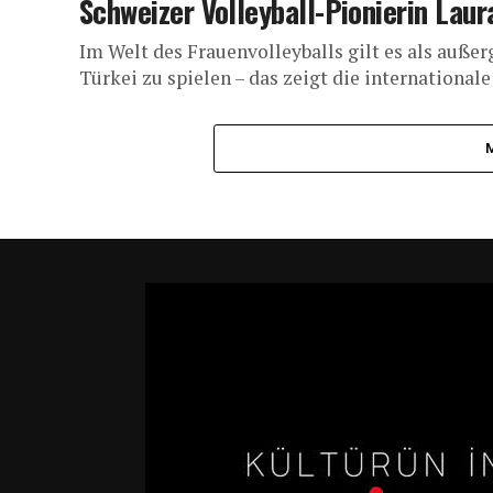
Schweizer Volleyball-Pionierin Laur
Im Welt des Frauenvolleyballs gilt es als außer
Türkei zu spielen – das zeigt die internationale 