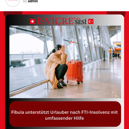
By
admin
Sharm el-Sheikh, Ägypten:
Mit einem
Reisekäfer-Index von 83,5 belegt es den zweiten
Platz.
Sharm el Sheikh Sharm el-Sheikh in Ägypten, bekannt
für seine Tauchresorts, Einkaufsmöglichkeiten und
Fünf-Sterne-Hotels, zeigt ebenfalls mit einem
Reisekäfer-Index von 83,5, dass Reisende hier oft
gesundheitliche Probleme haben. Forschungen von
„Forbes“ zeigen, dass mehr als 11% der Urlauber in über
6000 Forenbeiträgen über Krankheiten klagen.
Lebensmittelvergiftungen sind ein großes Problem. Um
dies zu vermeiden, sollte Leitungswasser vermieden und
keine rohen oder leicht verderblichen Lebensmittel
konsumiert werden. Wer kann, sollte nur hoch erhitzte
Speisen essen.