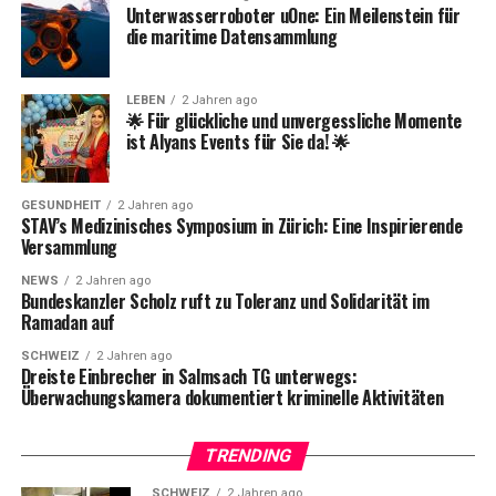
Unterwasserroboter uOne: Ein Meilenstein für
die maritime Datensammlung
Hauptflugpartner und Branchenausblick
Die
Hauptflugpartner von Bentour Reisen sind SunExpress,
Corendon und Edelweiss Airlines. Zudem wird erwartet,
LEBEN
2 Jahren ago
dass die Branche in Zukunft noch sorgfältiger mit
🌟 Für glückliche und unvergessliche Momente
ist Alyans Events für Sie da! 🌟
Billigangeboten umgehen wird.
GESUNDHEIT
2 Jahren ago
STAV’s Medizinisches Symposium in Zürich: Eine Inspirierende
Versammlung
NEWS
2 Jahren ago
Bundeskanzler Scholz ruft zu Toleranz und Solidarität im
Ramadan auf
SCHWEIZ
2 Jahren ago
Dreiste Einbrecher in Salmsach TG unterwegs:
Überwachungskamera dokumentiert kriminelle Aktivitäten
TRENDING
SCHWEIZ
2 Jahren ago