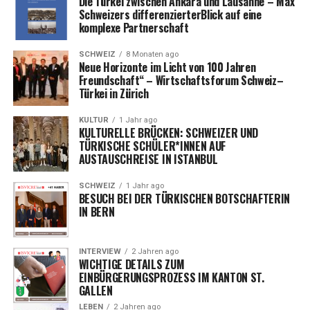
Die Türkei zwischen Ankara und Lausanne – Max
Schweizers differenzierterBlick auf eine
Personen, die in dieser idyllischen Umgebung ein Foto
Kunden ausweitet.
komplexe Partnerschaft
machen möchten, müssen nun an einer Drehschranke 5
Kapazitätserhöhung für die Sommersaison 2024
Schweizer Franken entrichten.
SCHWEIZ
8 Monaten ago
Bentour Reisen plant, die Flug- und Hotelkapazitäten
Neue Horizonte im Licht von 100 Jahren
Freundschaft“ – Wirtschaftsforum Schweiz–
für die Sommersaison 2024 um 50% zu erhöhen.
Türkei in Zürich
Unterstützung für FTI-Kunden
Das Unternehmen
KULTUR
1 Jahr ago
setzt sich dafür ein, Kunden zu unterstützen, die bei FTI
KULTURELLE BRÜCKEN: SCHWEIZER UND
gebucht haben und jetzt nicht reisen können.
TÜRKISCHE SCHÜLER*INNEN AUF
AUSTAUSCHREISE IN ISTANBUL
Qualität als zukünftiger Fokus
Bentour Reisen glaubt,
SCHWEIZ
1 Jahr ago
dass Kunden in Zukunft noch mehr Wert auf Qualität
BESUCH BEI DER TÜRKISCHEN BOTSCHAFTERIN
legen werden und ihre Reiseveranstalter entsprechend
IN BERN
ihrer Bewertungen wählen.
Kapazitätserhöhung für Türkei-Reisen
Im
INTERVIEW
2 Jahren ago
WICHTIGE DETAILS ZUM
kommenden Jahr plant das Unternehmen, seine
EINBÜRGERUNGSPROZESS IM KANTON ST.
Kapazitäten für Türkei-Reisen zu verdoppeln und auf
GALLEN
300.000 Passagiere zu erhöhen.
LEBEN
2 Jahren ago