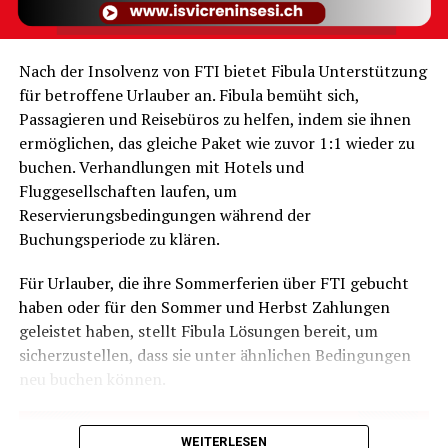
Nach der Insolvenz von FTI bietet Fibula Unterstützung
für betroffene Urlauber an. Fibula bemüht sich,
Passagieren und Reisebüros zu helfen, indem sie ihnen
ermöglichen, das gleiche Paket wie zuvor 1:1 wieder zu
buchen. Verhandlungen mit Hotels und
Fluggesellschaften laufen, um
Sal, Kap Verde:
Mit einem Reisekäfer-Index von
Reservierungsbedingungen während der
70,6 belegt es den dritten Platz.
Buchungsperiode zu klären.
Sal Sal, eine der beliebtesten Inseln der Kapverden in
Für Urlauber, die ihre Sommerferien über FTI gebucht
Afrika, ist bekannt für ihr kristallklares Wasser und 350
haben oder für den Sommer und Herbst Zahlungen
Sonnentage im Jahr. Aber mit einem Reisekäfer-Index
geleistet haben, stellt Fibula Lösungen bereit, um
von 70,6 fühlen sich viele Touristen nicht nur wohl,
sicherzustellen, dass sie unter ähnlichen Bedingungen
sondern einige sind auch ziemlich krank. Etwa 11% aller
neu buchen können.
Reisenden klagen in Foren über plötzliche Krankheiten
nach der Ankunft. Auch hier sollte kein Leitungswasser
getrunken werden. Nicht einmal zum Zähneputzen
WEITERLESEN