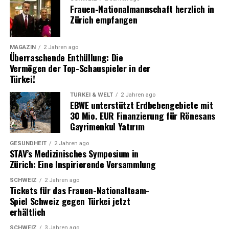
Frauen-Nationalmannschaft herzlich in
Zürich empfangen
MAGAZIN
2 Jahren ago
Überraschende Enthüllung: Die
Vermögen der Top-Schauspieler in der
Türkei!
TÜRKEI & WELT
2 Jahren ago
EBWE unterstützt Erdbebengebiete mit
30 Mio. EUR Finanzierung für Rönesans
Gayrimenkul Yatırım
GESUNDHEIT
2 Jahren ago
STAV’s Medizinisches Symposium in
Zürich: Eine Inspirierende Versammlung
SCHWEIZ
2 Jahren ago
Tickets für das Frauen-Nationalteam-
Spiel Schweiz gegen Türkei jetzt
erhältlich
SCHWEIZ
3 Jahren ago