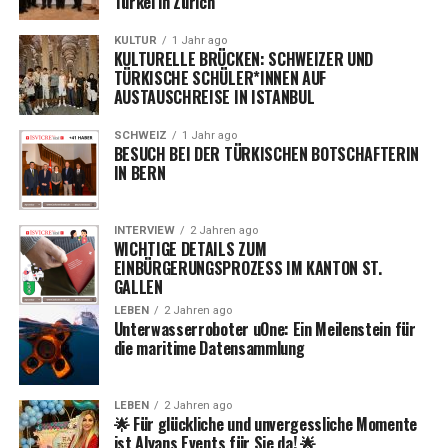
Türkei in Zürich
KULTUR
1 Jahr ago
KULTURELLE BRÜCKEN: SCHWEIZER UND
TÜRKISCHE SCHÜLER*INNEN AUF
AUSTAUSCHREISE IN ISTANBUL
SCHWEIZ
1 Jahr ago
BESUCH BEI DER TÜRKISCHEN BOTSCHAFTERIN
IN BERN
INTERVIEW
2 Jahren ago
WICHTIGE DETAILS ZUM
EINBÜRGERUNGSPROZESS IM KANTON ST.
GALLEN
LEBEN
2 Jahren ago
Unterwasserroboter uOne: Ein Meilenstein für
die maritime Datensammlung
LEBEN
2 Jahren ago
🌟 Für glückliche und unvergessliche Momente
ist Alyans Events für Sie da! 🌟