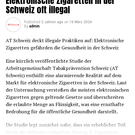
Elektronische Zigaretten in der
DON'T MISS
Schweiz oft illegal
Franziska Bissig, eine Pflegefachfrau und -
Elektronische Zigaretten in der Schweiz oft illegal
leiterin, leitet am Donnerstagnachmittag das
Schichtwechsel-Meeting auf der
Published
2 Jahren ago
on
16 März 2024
By
admin
Postoperativen Station im Luzerner
Kantonsspital in der Schweiz. Foto von Chris
AT Schweiz deckt illegale Praktiken auf: Elektronische
Welsch für Microsoft.
Zigaretten gefährden die Gesundheit in der Schweiz
Eine kürzlich veröffentlichte Studie der
Catrin Hinkel, CEO Microsoft Schweiz sagte: „Durch die
Arbeitsgemeinschaft Tabakprävention Schweiz (AT
Pionierarbeit bei der KI-gesteuerten Dienstplanung mit
Schweiz) enthüllt eine alarmierende Realität auf dem
Microsoft Schweiz und Polypoint optimiert das
Markt für elektronische Zigaretten in der Schweiz. Laut
Luzerner Kantonsspital (LUKS) nicht nur den
der Untersuchung verstoßen die meisten elektronischen
Personaleinsatz, sondern verbessert auch die Effizienz
Zigaretten gegen geltende Gesetze und überschreiten
des Gesundheitswesens in der Schweiz. Diese Initiative
die erlaubte Menge an Flüssigkeit, was eine ernsthafte
spiegelt unser Engagement für innovative Lösungen
Bedrohung für die öffentliche Gesundheit darstellt.
wider, die sowohl die Patientenversorgung als auch das
PD Dr. med. Özgür Yaldızlı hielt einen Vortrag über
Wohlbefinden der Mitarbeitenden in den Vordergrund
„Multiple Sklerose – Aktuelles für die Praxis“.
Die Studie legt zunächst nahe, dass ein erheblicher Teil
stellen. Damit setzen wir einen neuen Massstab für
der in der Schweiz verkauften Einweg-E-Zigaretten