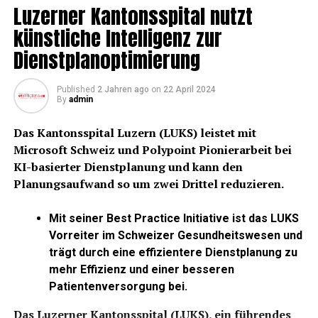
#News
#TikTokNews
Luzerner Kantonsspital nutzt
#Stem
#Pregnancy
künstliche Intelligenz zur
#Science
#Technology
Dienstplanoptimierung
#Math
#Miracle
#Baby
Published
2 Jahren ago
on
22 April 2024
#PCOS
#Fertility
#Answer
By
admin
#Cure
#ForYourPage
Das Kantonsspital Luzern (LUKS) leistet mit
#ForYou
Microsoft Schweiz und Polypoint Pionierarbeit bei
KI-basierter Dienstplanung und kann den
#fyp
wwowiinfoiinterestin
Planungsaufwand so um zwei Drittel reduzieren.
gf
#fypシ
Mit seiner Best Practice Initiative ist das LUKS
Vorreiter im Schweizer Gesundheitswesen und
♬ original sound – WFF News
trägt durch eine effizientere Dienstplanung zu
Ozempic wird als wirksames Mittel zur
mehr Effizienz und einer besseren
Gewichtsreduktion angesehen. Allerdings ist umstritten,
Patientenversorgung bei.
ob es auch tatsächlich eine positive Wirkung auf die
Schwangerschaft hat. Videos auf TikTok sind voller
Das Luzerner Kantonsspital (LUKS), ein führendes