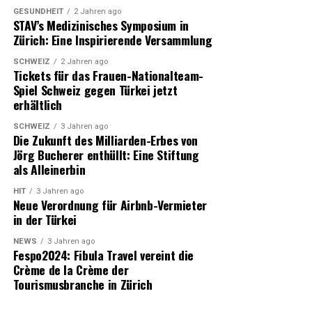
gestrafft und der Verwaltungsaufwand reduziert wird,
GESUNDHEIT
2 Jahren ago
STAV’s Medizinisches Symposium in
können Pflegekräfte mehr Zeit für die Patienten
Zürich: Eine Inspirierende Versammlung
aufwenden. Das wirkt sich positiv für alle Beteiligten
aus. Mit diesem innovativen Ansatz ist das LUKS
SCHWEIZ
2 Jahren ago
Tickets für das Frauen-Nationalteam-
branchenweit führend im Bereich automatisierter
Spiel Schweiz gegen Türkei jetzt
Dienstplanung sowie in der
erhältlich
Mitarbeitendenzufriedenheit. So ebnen Microsoft,
Polypoint und LUKS den Weg für eine Zukunft, in der
SCHWEIZ
3 Jahren ago
Die Zukunft des Milliarden-Erbes von
innovative Technologie die menschliche Expertise im
Jörg Bucherer enthüllt: Eine Stiftung
Gesundheitswesen optimal ergänzt.
als Alleinerbin
HIT
3 Jahren ago
Neue Verordnung für Airbnb-Vermieter
in der Türkei
NEWS
3 Jahren ago
Fespo2024: Fibula Travel vereint die
Crème de la Crème der
Tourismusbranche in Zürich
Franziska Bissig (links) und Sarina Müller führen