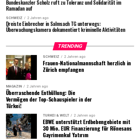
Bundeskanzler Scholz ruft zu Toleranz und Solidarität im
das Verständnis für individuelle Bedürfnisse und
Ramadan auf
Teamdynamik sind unerlässlich, um eine optimale
SCHWEIZ
2 Jahren ago
Patientenversorgung und das Wohlbefinden der
Dreiste Einbrecher in Salmsach TG unterwegs:
Mitarbeitenden sicherzustellen. Die KI ist hierbei ein
Überwachungskamera dokumentiert kriminelle Aktivitäten
leistungsfähiger Assistent bei der Dienstplanung, aber
kein Ersatz für menschliches Urteilsvermögen im
TRENDING
Gesundheitswesen.
SCHWEIZ
2 Jahren ago
Frauen-Nationalmannschaft herzlich in
Eine Win-Win-Situation für alle – und ein Modell für
Zürich empfangen
die Zukunft
Das Projekt ist ein Paradebeispiel für die erfolgreiche
MAGAZIN
2 Jahren ago
Überraschende Enthüllung: Die
Zusammenarbeit zwischen Gesundheitseinrichtungen,
Vermögen der Top-Schauspieler in der
Technologieunternehmen und Mitarbeitenden. Die
Türkei!
Zusammenarbeit zwischen dem LUKS, Microsoft
Schweiz und Polypoint zeigt, wie KI das
TÜRKEI & WELT
2 Jahren ago
EBWE unterstützt Erdbebengebiete mit
Gesundheitspersonal unterstützen, die Effizienz im
30 Mio. EUR Finanzierung für Rönesans
Krankenhaus verbessern und letztlich den Patienten
Gayrimenkul Yatırım
zugutekommen kann. Dadurch, dass die Terminplanung