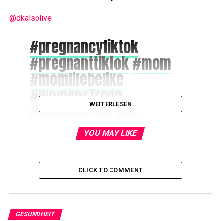
@dkalsolive
#pregnancytiktok
#pregnanttiktok
#mom
#momlifebelike
#womenstrong
WEITERLESEN
#datinginyour30s
#babytok
#glp1
YOU MAY LIKE
♬ original sound – Dkalsolive✌️
@wffnews
CLICK TO COMMENT
The O making miracle
babies 🤰🏻
#greenscreen
GESUNDHEIT