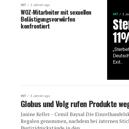
HIT
2 Jahren ago
WOZ-Mitarbeiter mit sexuellen
HIT
2 Ja
Belästigungsvorwürfen
Ste
konfrontiert
11%
„Sterbeh
Deutsch
Exit...
HIT
3 Jahren ago
Globus und Volg rufen Produkte we
Janine Keller – Cemil Baysal Die Einzelhandels
Regalen genommen, nachdem bei internen Stich
Pestizidrückstände in den...