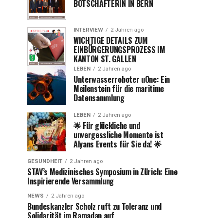
BOTSCHAFTERIN IN BERN
INTERVIEW
2 Jahren ago
WICHTIGE DETAILS ZUM
EINBÜRGERUNGSPROZESS IM
KANTON ST. GALLEN
LEBEN
2 Jahren ago
Unterwasserroboter uOne: Ein
Meilenstein für die maritime
Datensammlung
LEBEN
2 Jahren ago
🌟 Für glückliche und
unvergessliche Momente ist
Alyans Events für Sie da! 🌟
GESUNDHEIT
2 Jahren ago
STAV’s Medizinisches Symposium in Zürich: Eine
Inspirierende Versammlung
NEWS
2 Jahren ago
Bundeskanzler Scholz ruft zu Toleranz und
Solidarität im Ramadan auf