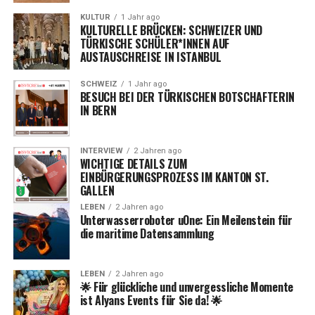
Zusätzlich wird ein Mercedes-Benz in Albanien als eine
keinen Vorteil in aufladbaren Fahrzeugen sehen, ist
KULTUR
1 Jahr ago
gute Investition betrachtet. Hohe Importzölle auf neue
KULTURELLE BRÜCKEN: SCHWEIZER UND
jedoch gestiegen, von 20% im Jahr 2022 und 23% im Jahr
Autos machen den Kauf eines Neuwagens teuer, aber
TÜRKISCHE SCHÜLER*INNEN AUF
2023 auf nunmehr 27%.
gebrauchte Mercedes-Benz-Autos behalten ihren Wert
AUSTAUSCHREISE IN ISTANBUL
oft über lange Zeit. Viele Albaner betrachten den Kauf
Als weitere Vorteile werden der wirtschaftliche Aspekt
SCHWEIZ
1 Jahr ago
eines gebrauchten Mercedes-Benz als eine langfristig
(14% – niedrigere Betriebskosten), der geringe
BESUCH BEI DER TÜRKISCHEN BOTSCHAFTERIN
profitable Entscheidung.
IN BERN
Wartungsaufwand und die Tatsache, dass Elektroautos
leiser sind (12% – weniger Lärmbelästigung) genannt.
INTERVIEW
2 Jahren ago
Elektroautos: Regionale und
WICHTIGE DETAILS ZUM
EINBÜRGERUNGSPROZESS IM KANTON ST.
Geschlechtsunterschiede
GALLEN
LEBEN
2 Jahren ago
Unterwasserroboter uOne: Ein Meilenstein für
Interessanterweise zeigen die Deutschschweizer das
die maritime Datensammlung
geringste Interesse an Elektroautos, während die
italienischsprachige Schweiz vergleichsweise offener für
den Kauf ist. In Bezug auf das Geschlecht zeigen Frauen
LEBEN
2 Jahren ago
🌟 Für glückliche und unvergessliche Momente
ein verhalteneres Interesse an Elektroautos im
ist Alyans Events für Sie da! 🌟
Vergleich zu Männern.