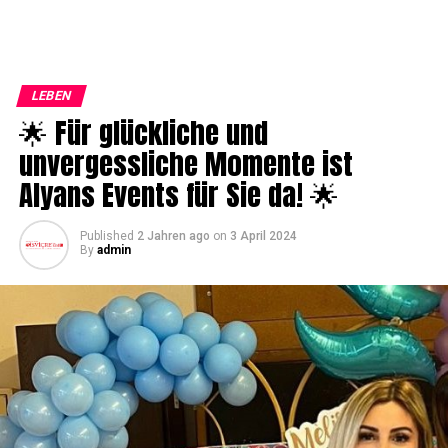
LEBEN
🌟 Für glückliche und
unvergessliche Momente ist
Alyans Events für Sie da! 🌟
Published
2 Jahren ago
on
3 April 2024
By
admin