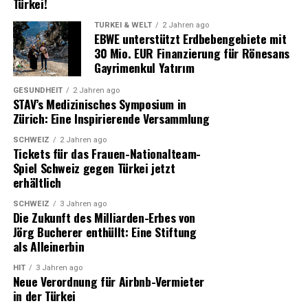
Türkei!
Die Studie von bonus.ch bietet einen tiefen Einblick in
die aktuellen Trends und Vorlieben der Schweizer
TÜRKEI & WELT
2 Jahren ago
EBWE unterstützt Erdbebengebiete mit
Bevölkerung in Bezug auf Elektroautos und
30 Mio. EUR Finanzierung für Rönesans
Autoversicherungen.
Gayrimenkul Yatırım
GESUNDHEIT
2 Jahren ago
STAV’s Medizinisches Symposium in
Zürich: Eine Inspirierende Versammlung
SCHWEIZ
2 Jahren ago
Tickets für das Frauen-Nationalteam-
Spiel Schweiz gegen Türkei jetzt
erhältlich
SCHWEIZ
3 Jahren ago
Die Zukunft des Milliarden-Erbes von
Jörg Bucherer enthüllt: Eine Stiftung
als Alleinerbin
HIT
3 Jahren ago
Neue Verordnung für Airbnb-Vermieter
in der Türkei