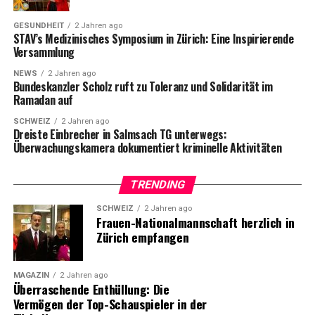
Autoversicherung und Treue
GESUNDHEIT
2 Jahren ago
STAV’s Medizinisches Symposium in Zürich: Eine Inspirierende
Versammlung
Die Studie von bonus.ch befasst sich auch mit
Autoversicherungen. Im letzten Jahr wechselten
NEWS
2 Jahren ago
Bundeskanzler Scholz ruft zu Toleranz und Solidarität im
historisch viele Versicherte den Anbieter, wobei 11% zu
Ramadan auf
einem neuen Anbieter wechselten. Die Hauptgründe für
SCHWEIZ
2 Jahren ago
die Treue bleiben die Servicequalität, gefolgt von der
Dreiste Einbrecher in Salmsach TG unterwegs:
Höhe der Prämie und den angebotenen Leistungen.
Überwachungskamera dokumentiert kriminelle Aktivitäten
Gründe für den Wechsel sind vor allem die Prämienhöhe,
der Kauf eines neuen Fahrzeugs und die Angebote der
TRENDING
Konkurrenz.
SCHWEIZ
2 Jahren ago
Frauen-Nationalmannschaft herzlich in
Insgesamt erfüllen Autoversicherungen die
Zürich empfangen
Erwartungen ihrer Kunden gut und erhalten eine
durchschnittliche Zufriedenheitsnote von 5.2 von 6. Die
Mobiliar führt das Ranking an, gefolgt von Simpego,
MAGAZIN
2 Jahren ago
Überraschende Enthüllung: Die
Smile, Vaudoise, AXA und Baloise.
Vermögen der Top-Schauspieler in der