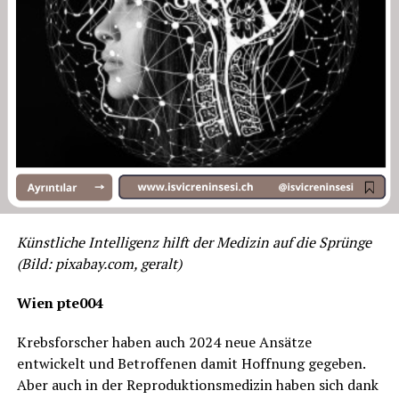
machen.
Insgesamt ist Alyans Events die erste Wahl für alle, die
eine unvergessliche Veranstaltung planen. Mit einem
starken Engagement für Exzellenz, Kreativität und
persönlichen Service setzt Alyans Events Maßstäbe in
der Eventbranche und hinterlässt bei ihren Kunden
bleibende Erinnerungen.
🌟 Erstklassige Dekorationsservices und beeindruckende
Veranstaltungen 🌟
Künstliche Intelligenz hilft der Medizin auf die Sprünge
Wir sind hier, um Ihre besonderen Momente
(Bild: pixabay.com, geralt)
unvergesslich zu machen! Alyans Events bietet
Wien pte004
professionelle Dekorationsservices an, um Ihre
schönsten Tage und besonderen Anlässe unvergesslich
Krebsforscher haben auch 2024 neue Ansätze
zu gestalten.
entwickelt und Betroffenen damit Hoffnung gegeben.
Aber auch in der Reproduktionsmedizin haben sich dank
🎉 Wir bieten einzigartige Dekokonzepte und Details für