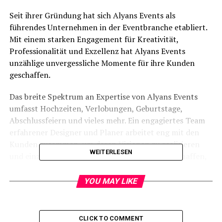
Seit ihrer Gründung hat sich Alyans Events als
führendes Unternehmen in der Eventbranche etabliert.
Mit einem starken Engagement für Kreativität,
Professionalität und Exzellenz hat Alyans Events
unzählige unvergessliche Momente für ihre Kunden
geschaffen.
Das breite Spektrum an Expertise von Alyans Events
umfasst Hochzeiten, Verlobungen, Geburtstage,
Abschlussfeiern und vieles mehr. Ein engagiertes Team
erfahrener Designer und Planer arbeitet eng mit den
Kunden zusammen, um deren Visionen zu realisieren
WEITERLESEN
und einzigartige Dekorationen und Details zu schaffen,
die den Anlass unvergesslich machen.
YOU MAY LIKE
Ein herausragendes Merkmal von Alyans Events ist ihr
maßgeschneiderter Ansatz für jede Veranstaltung. Sie
bieten maßgeschneiderte Dekorationslösungen für
CLICK TO COMMENT