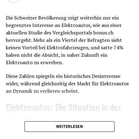
werden! Vergessen Sie nicht, uns für weitere
Drogen lassen sich aber künftig womöglich reparieren.
Informationen und Reservierungen zu kontaktieren.
Auch die Forschungserfolge in der
Die Schweizer Bevölkerung zeigt weiterhin nur ein
Kontakt: Tel +41 76 416 99 97
Reproduktionsmedizin ließen sich 2024 sehen:
begrenztes Interesse an Elektroautos, wie aus einer
Ersatzteile für Sehnen, die sich inzwischen züchten
aktuellen Studie des Vergleichsportals bonus.ch
🌟 Für glückliche und unvergessliche Momente steht
lassen, oder die Erzeugung vieler reifer Eizellen.
hervorgeht. Mehr als ein Viertel der Befragten sieht
Ihnen Alyans Events zur Seite! 🌟
Technologien und KI spielen eine wachsende Rolle bei
keinen Vorteil bei Elektrofahrzeugen, und satte 74%
Innovationen: So erkennt eine KI beispielsweise
haben nicht die Absicht, in naher Zukunft ein
Erkrankungen anhand der Zunge, eine andere kann
Elektroauto zu erwerben.
Alzheimer per Stimmprobe diagnostizieren. Spritze und
Smartphone schützen künftig vor plötzlichem Herztod,
Diese Zahlen spiegeln ein historisches Desinteresse
und neuerdings lassen sich sogar chronische Wunden
wider, während gleichzeitig der Markt für Elektroautos
per Elektropflaster heilen.
an Dynamik zu verlieren scheint.
Elektroautos: Die Situation in der
Abnehmspritzen gut für Organe
Schweiz
Neue Abnehmspritzen fördern jetzt die Herzgesundheit
oder schützen vor Nierenversagen, während sie
WEITERLESEN
Gemäß Angaben des Bundesamtes für Statistik
Übergewichtigen helfen, Kilos zu reduzieren. In den USA