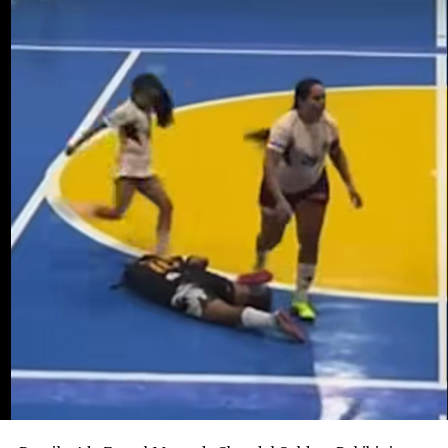
sorgulandı ve daha sonra serbest bırakıldı. Cinayetin
bebeği almak amacıyla işlenmiş olabileceği ihtimali
araştırılıyor. Ancak bunun henüz kanıtlanmış bir sonuç
değil, soruşturma kapsamında değerlendirilen bir ihtimal
olduğu belirtiliyor.
Ailenin açıklamasına göre Potosi bir kız çocuğu
bekliyordu. 12 Ağustos’ta dünyaya gelmesi beklenen
bebeğe “Alahia” adı verilmişti.
Maria Potosi toprağa verilirken soruşturmanın en
önemli sorusu hâlâ yanıt bekliyor: Alahia nerede ve
hayatta mı?