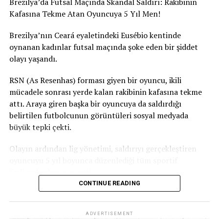
Brezilya’da Futsal Maçında Skandal Saldırı: Rakibinin
Kafasına Tekme Atan Oyuncuya 5 Yıl Men!
Brezilya’nın Ceará eyaletindeki Eusébio kentinde
oynanan kadınlar futsal maçında şoke eden bir şiddet
olayı yaşandı.
RSN (As Resenhas) forması giyen bir oyuncu, ikili
mücadele sonrası yerde kalan rakibinin kafasına tekme
attı. Araya giren başka bir oyuncuya da saldırdığı
belirtilen futbolcunun görüntüleri sosyal medyada
büyük tepki çekti.
Olayın ardından lig yönetimi, saldırıyı gerçekleştiren
oyuncuyu 5 yıl boyunca düzenlediği tüm sportif
faaliyetlerden men etti.
CONTINUE READING
Ceará Sivil Polisi de olayla ilgili soruşturma başlattı.
ADVERTISEMENT