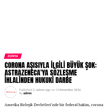
DÜNYA
CORONA AŞISIYLA İLGİLİ BÜYÜK ŞOK:
ASTRAZENECA’YA SÖZLEŞME
İHLALİNDEN HUKUKİ DARBE
Published
2 Jahren ago
on
13 November 2024
By
admin
Amerika Birleşik Devletleri’nde bir federal hakim, corona