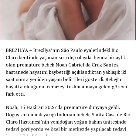
RELATED TOPICS:
UP NEXT
CİNSEL TACİZ VE SALDIRILAR ARTIYOR: YEŞİLLER,
YALNIZCA KADINLARA AİT VAGONLAR TALEP EDİYOR
DON'T MISS
BREZİLYA – Brezilya’nın São Paulo eyaletindeki Rio
BAŞHEKİM MÖLLER’DEN ÇARPICI İDDİA: „COVİD AŞISININ
YAN ETKİLERİ GİZLENİYOR!“
Claro kentinde yaşanan sıra dışı olayda, henüz bir aylık
olan prematüre bebek Noah Gabriel da Cruz Santos,
hastanede hayatını kaybettiği açıklandıktan yaklaşık iki
saat sonra yeniden yaşam belirtileri gösterdi. Bebeğin
hayatta olduğunu, cenazeyi teslim almaya gelen görevli
fark etti.
Noah, 15 Haziran 2026’da prematüre dünyaya geldi.
Doğuştan damak yarığı bulunan bebek, Santa Casa de Rio
Claro Hastanesi’nin yenidoğan yoğun bakım ünitesinde
tedavi görüyordu ve özel bir merkezde yapılacak tedavi