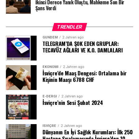
İkinci Derece Yanık Oluştu, Mahkeme Son Bir
Şans Verdi
TRENDLER
GÜNDEM
2 Jahren ago
TELEGRAM’DA ŞOK EDEN GRUPLAR:
TECAVÜZ AĞLARI VE K.O. DAMLALARI
EKONOMI
2 Jahren ago
İsviçre’de Maaş Dengesi: Ortalama bir
Kişinin Maaşı 6788 CHF
E-DERGI
2 Jahren ago
İsviçre’nin Sesi Şubat 2024
İSVIÇRE
2 Jahren ago
Dünyanın En İyi Sağlık Kurumları: İlk 250
Hastane Sıralamasında İsviçre’den 10