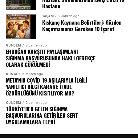
Hastane
YAŞAM
2 Jahren ago
Kıskanç Kaynana Belirtileri: Gözden
Kaçırmamanız Gereken 10 İşaret
GÜNDEM
2 Jahren ago
ERDOĞAN KARŞITI PAYLAŞIMLARI
SIĞINMA BAŞVURUSUNDA HAKLI GEREKÇE
OLARAK GÖRÜLMEDİ
DÜNYA
2 Jahren ago
META’NIN COVİD-19 AŞILARIYLA İLGİLİ
YANILTICI BİLGİ KARARI: İFADE
ÖZGÜRLÜĞÜNÜ KISITLIYOR MU?
GÜNDEM
2 Jahren ago
TÜRKİYE’DEN GELEN SIĞINMA
BAŞVURULARINA GETİRİLEN SERT
UYGULAMALARA TEPKİ