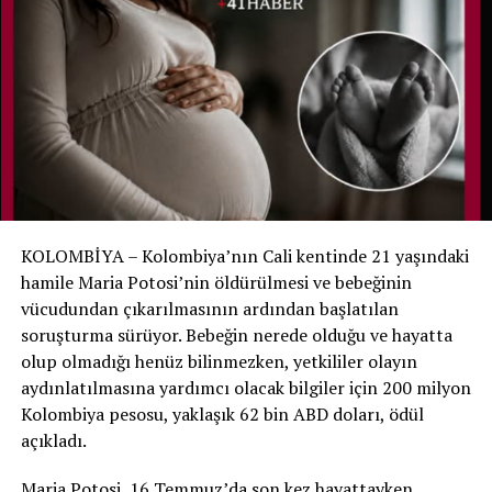
bulunduğu torbayı açtığında Noah’ın hareket ettiğini
fark etti. Görevlinin anlatımına göre bebek daha sonra
öksürmeye ve nefes almaya çalışır gibi sesler çıkarmaya
başladı.
Bunun üzerine hastane ekibine hemen haber verildi.
Noah yeniden muayene edildi ve yaşam belirtilerinin
bulunduğu belirlenerek yenidoğan yoğun bakımına geri
alındı.
KOLOMBİYA – Kolombiya’nın Cali kentinde 21 yaşındaki
Aile hastaneyi suçlamıyor
hamile Maria Potosi’nin öldürülmesi ve bebeğinin
vücudundan çıkarılmasının ardından başlatılan
Hastane, ölüm tespitinde gerekli tıbbi ve yasal
soruşturma sürüyor. Bebeğin nerede olduğu ve hayatta
prosedürlerin uygulandığını ve mevcut bulgular ışığında
olup olmadığı henüz bilinmezken, yetkililer olayın
bir ihmal tespit edilmediğini açıkladı. Noah’ın annesi de
aydınlatılmasına yardımcı olacak bilgiler için 200 milyon
hastane personelinin oğlunu kurtarmak için yoğun çaba
Kolombiya pesosu, yaklaşık 62 bin ABD doları, ödül
gösterdiğini belirterek sağlık ekibini suçlamadıklarını
açıkladı.
söyledi.
Maria Potosi, 16 Temmuz’da son kez hayattayken