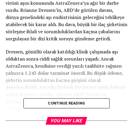
virüsü aşısı konusunda AstraZeneca’ya ağır bir darbe
vurdu. Brianne Dressen’in, ABD’de görülen davası,
dünya genelindeki aşı endüstrisinin geleceğini tehlikeye
atabilecek bir karar aldı. Bu dava, büyük bir ilaç şirketinin
sözleşme ihlali ve sorumluluklardan kaçma çabalarını
sorgulayan bir dizi kritik soruyu gündeme getirdi.
Dressen, gönüllü olarak katıldığı klinik çalışmada aşı
olduktan sonra ciddi sağlık sorunları yaşadı. Ancak
AstraZeneca, kendisine verdiği yazılı taahhüte rağmen
yalnızca 1.243 dolar tazminat önerdi. Bu düşük ödeme,
şirketin sorumluluktan kaçma girişimi olarak
değerlendirildi. Amerika Birleşik Devletleri’ndeki federal
hakim Robert J. Shelby, şirketin PREP Yasası’na
dayanarak yasal sorumluluktan kaçma çabalarını
CONTINUE READING
reddetti. PREP Yasası, sağlık krizleri sırasında ilaç
şirketlerini yasal takibin önüne geçme adına koruyan bir
YOU MAY LIKE
düzenleme olarak biliniyor.