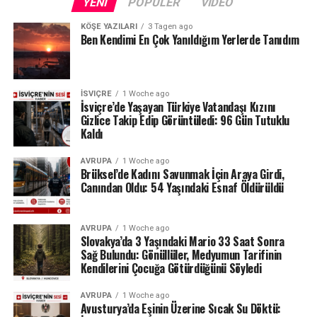
YENI
POPÜLER
VIDEO
KÖŞE YAZILARI
3 Tagen ago
Ben Kendimi En Çok Yanıldığım Yerlerde Tanıdım
İSVIÇRE
1 Woche ago
İsviçre’de Yaşayan Türkiye Vatandaşı Kızını
Gizlice Takip Edip Görüntüledi: 96 Gün Tutuklu
Kaldı
AVRUPA
1 Woche ago
Brüksel’de Kadını Savunmak İçin Araya Girdi,
Canından Oldu: 54 Yaşındaki Esnaf Öldürüldü
AVRUPA
1 Woche ago
Slovakya’da 3 Yaşındaki Mario 33 Saat Sonra
Sağ Bulundu: Gönüllüler, Medyumun Tarifinin
Kendilerini Çocuğa Götürdüğünü Söyledi
AVRUPA
1 Woche ago
Avusturya’da Eşinin Üzerine Sıcak Su Döktü: